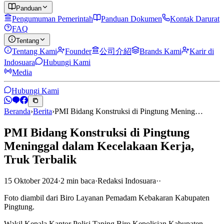
Panduan
Pengumuman Pemerintah
Panduan Dokumen
Kontak Darurat
FAQ
Tentang
Tentang Kami
Founder
公司介紹
Brands Kami
Karir di
Indosuara
Hubungi Kami
Media
Hubungi Kami
Beranda
›
Berita
›
PMI Bidang Konstruksi di Pingtung Mening…
PMI Bidang Konstruksi di Pingtung
Meninggal dalam Kecelakaan Kerja,
Truk Terbalik
15 Oktober 2024
·
2
min
baca
·
Redaksi Indosuara
·
·
Foto diambil dari Biro Layanan Pemadam Kebakaran Kabupaten
Pingtung.
Wakil Kepala Kantor Polisi Taping Biro Kepolisian Kabupaten