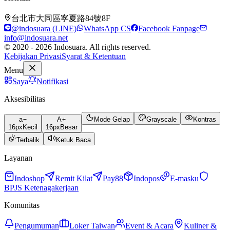
台北市大同區寧夏路84號8F
@indosuara (LINE)
WhatsApp CS
Facebook Fanpage
info@indosuara.net
© 2020 - 2026 Indosuara. All rights reserved.
Kebijakan Privasi
Syarat & Ketentuan
Menu
Saya
Notifikasi
Aksesibilitas
a
A
Mode Gelap
Grayscale
Kontras
16
px
Kecil
16
px
Besar
Terbalik
Ketuk Baca
Layanan
Indoshop
Remit Kilat
Pay88
Indopos
E-masku
BPJS Ketenagakerjaan
Komunitas
Pengumuman
Loker Taiwan
Event & Acara
Kuliner &