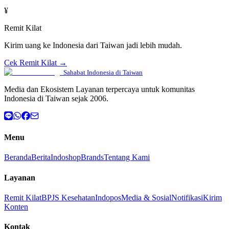
¥
Remit Kilat
Kirim uang ke Indonesia dari Taiwan jadi lebih mudah.
Cek Remit Kilat →
Sahabat Indonesia di Taiwan
Media dan Ekosistem Layanan terpercaya untuk komunitas
Indonesia di Taiwan sejak 2006.
Menu
Beranda
Berita
Indoshop
Brands
Tentang Kami
Layanan
Remit Kilat
BPJS Kesehatan
Indopos
Media & Sosial
Notifikasi
Kirim
Konten
Kontak