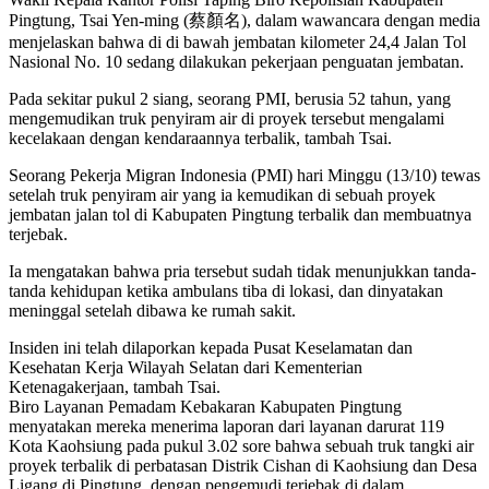
Pingtung, Tsai Yen-ming (蔡顏名), dalam wawancara dengan media
menjelaskan bahwa di di bawah jembatan kilometer 24,4 Jalan Tol
Nasional No. 10 sedang dilakukan pekerjaan penguatan jembatan.
Pada sekitar pukul 2 siang, seorang PMI, berusia 52 tahun, yang
mengemudikan truk penyiram air di proyek tersebut mengalami
kecelakaan dengan kendaraannya terbalik, tambah Tsai.
Seorang Pekerja Migran Indonesia (PMI) hari Minggu (13/10) tewas
setelah truk penyiram air yang ia kemudikan di sebuah proyek
jembatan jalan tol di Kabupaten Pingtung terbalik dan membuatnya
terjebak.
Ia mengatakan bahwa pria tersebut sudah tidak menunjukkan tanda-
tanda kehidupan ketika ambulans tiba di lokasi, dan dinyatakan
meninggal setelah dibawa ke rumah sakit.
Insiden ini telah dilaporkan kepada Pusat Keselamatan dan
Kesehatan Kerja Wilayah Selatan dari Kementerian
Ketenagakerjaan, tambah Tsai.
Biro Layanan Pemadam Kebakaran Kabupaten Pingtung
menyatakan mereka menerima laporan dari layanan darurat 119
Kota Kaohsiung pada pukul 3.02 sore bahwa sebuah truk tangki air
proyek terbalik di perbatasan Distrik Cishan di Kaohsiung dan Desa
Ligang di Pingtung, dengan pengemudi terjebak di dalam.