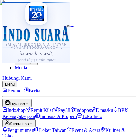
·
...
⌘K
ID
中文
Sahabat Indonesia di Taiwan
Berita
Layanan
SAHABAT INDONESIA DI TAIWAN
MEMUAT INDOSUARA.COM...
Komunitas
its worth to wait,
Panduan
good things take times
Tentang
Media
Hubungi Kami
Menu
Beranda
Berita
Layanan
Indoshop
Remit Kilat
Pay88
Indopos
E-masku
BPJS
Ketenagakerjaan
IndosuarA Properti
Toko Indo
Komunitas
Pengumuman
Loker Taiwan
Event & Acara
Kuliner &
Toko