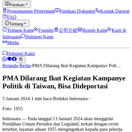
Panduan
Pengumuman Pemerintah
Panduan Dokumen
Kontak Darurat
FAQ
Tentang
Tentang Kami
Founder
公司介紹
Brands Kami
Karir di
Indosuara
Hubungi Kami
Media
Hubungi Kami
Beranda
›
Berita
›
PMA Dilarang Ikut Kegiatan Kampanye Poli…
PMA Dilarang Ikut Kegiatan Kampanye
Politik di Taiwan, Bisa Dideportasi
5 Januari 2024
·
1
min
baca
·
Redaksi Indosuara
·
·
Foto: 1955
Indosuara — Pada tanggal 13 Januari 2024 akan menggelar
Pemilihan Umum Presiden dan Legislatif, terkait dengan event
tersebut, layanan aduan 1955 mengingatkan kepada para pekerja