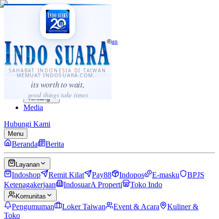
·
...
⌘K
ID
中文
Sahabat Indonesia di Taiwan
Berita
Layanan
SAHABAT INDONESIA DI TAIWAN
MEMUAT INDOSUARA.COM...
Komunitas
its worth to wait,
Panduan
good things take times
Tentang
Media
Hubungi Kami
Menu
Beranda
Berita
Layanan
Indoshop
Remit Kilat
Pay88
Indopos
E-masku
BPJS
Ketenagakerjaan
IndosuarA Properti
Toko Indo
Komunitas
Pengumuman
Loker Taiwan
Event & Acara
Kuliner &
Toko