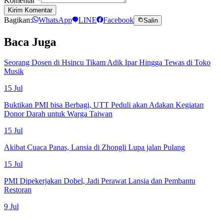
Komentar
*
Kirim Komentar
Bagikan:
WhatsApp
LINE
Facebook
Salin
Baca Juga
Seorang Dosen di Hsincu Tikam Adik Ipar Hingga Tewas di Toko
Musik
15 Jul
Buktikan PMI bisa Berbagi, UTT Peduli akan Adakan Kegiatan
Donor Darah untuk Warga Taiwan
15 Jul
Akibat Cuaca Panas, Lansia di Zhongli Lupa jalan Pulang
15 Jul
PMI Dipekerjakan Dobel, Jadi Perawat Lansia dan Pembantu
Restoran
9 Jul