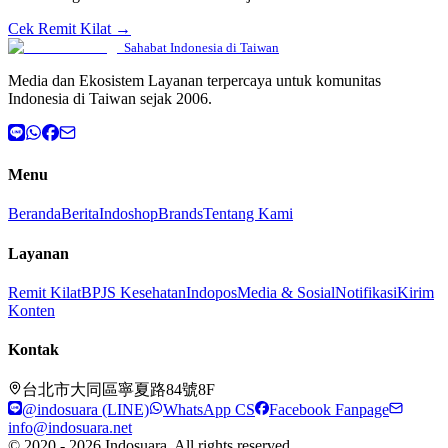
Cek Remit Kilat →
Sahabat Indonesia di Taiwan
Media dan Ekosistem Layanan terpercaya untuk komunitas
Indonesia di Taiwan sejak 2006.
Menu
Beranda
Berita
Indoshop
Brands
Tentang Kami
Layanan
Remit Kilat
BPJS Kesehatan
Indopos
Media & Sosial
Notifikasi
Kirim
Konten
Kontak
台北市大同區寧夏路84號8F
@indosuara (LINE)
WhatsApp CS
Facebook Fanpage
info@indosuara.net
© 2020 - 2026 Indosuara. All rights reserved.