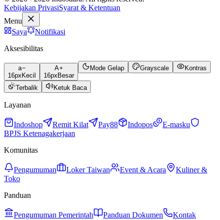
Kebijakan Privasi
Syarat & Ketentuan
Menu
Saya
Notifikasi
Aksesibilitas
a
A
Mode Gelap
Grayscale
Kontras
16
px
Kecil
16
px
Besar
Terbalik
Ketuk Baca
Layanan
Indoshop
Remit Kilat
Pay88
Indopos
E-masku
BPJS Ketenagakerjaan
Komunitas
Pengumuman
Loker Taiwan
Event & Acara
Kuliner &
Toko
Panduan
Pengumuman Pemerintah
Panduan Dokumen
Kontak