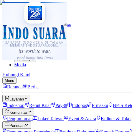
·
...
⌘K
ID
中文
Sahabat Indonesia di Taiwan
Berita
Layanan
SAHABAT INDONESIA DI TAIWAN
MEMUAT INDOSUARA.COM...
Komunitas
its worth to wait,
Panduan
good things take times
Tentang
Media
Hubungi Kami
Menu
Beranda
Berita
Layanan
Indoshop
Remit Kilat
Pay88
Indopos
E-masku
BPJS Ket
Komunitas
Pengumuman
Loker Taiwan
Event & Acara
Kuliner & Toko
Panduan
Pengumuman Pemerintah
Panduan Dokumen
Kontak Darurat