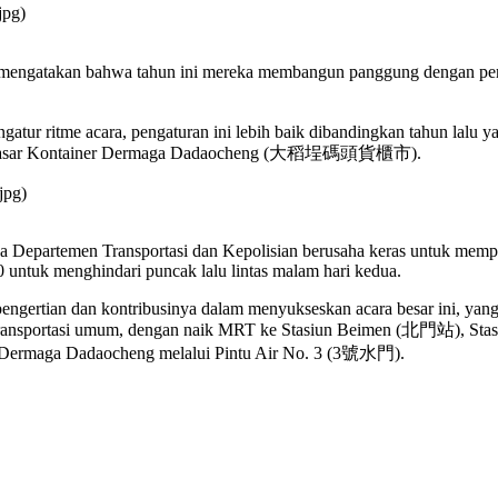
jpg)
engatakan bahwa tahun ini mereka membangun panggung dengan pertu
tur ritme acara, pengaturan ini lebih baik dibandingkan tahun lal
si di Pasar Kontainer Dermaga Dadaocheng (大稻埕碼頭貨櫃市).
jpg)
 Departemen Transportasi dan Kepolisian berusaha keras untuk memp
 untuk menghindari puncak lalu lintas malam hari kedua.
ngertian dan kontribusinya dalam menyukseskan acara besar ini, yan
 transportasi umum, dengan naik MRT ke Stasiun Beimen (北門站), S
rmaga Dadaocheng melalui Pintu Air No. 3 (3號水門).