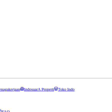
enagakerjaan
IndosuarA Properti
Toko Indo
FAQ