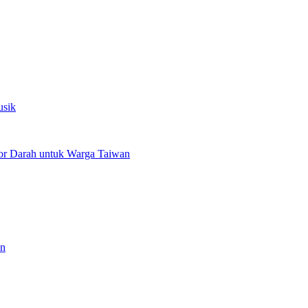
usik
or Darah untuk Warga Taiwan
an