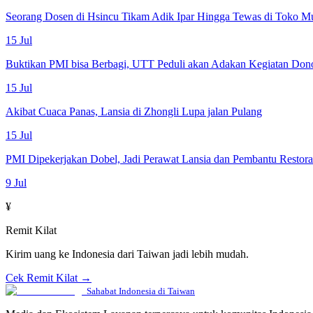
Seorang Dosen di Hsincu Tikam Adik Ipar Hingga Tewas di Toko M
15 Jul
Buktikan PMI bisa Berbagi, UTT Peduli akan Adakan Kegiatan Don
15 Jul
Akibat Cuaca Panas, Lansia di Zhongli Lupa jalan Pulang
15 Jul
PMI Dipekerjakan Dobel, Jadi Perawat Lansia dan Pembantu Restor
9 Jul
¥
Remit Kilat
Kirim uang ke Indonesia dari Taiwan jadi lebih mudah.
Cek Remit Kilat →
Sahabat Indonesia di Taiwan