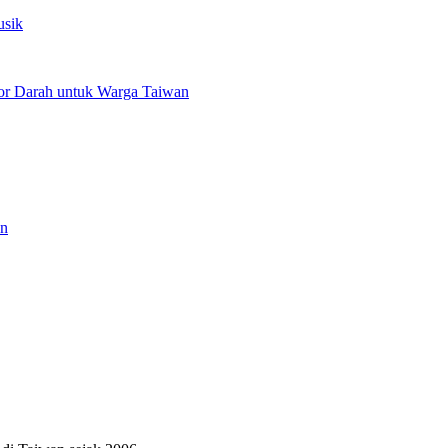
usik
or Darah untuk Warga Taiwan
an