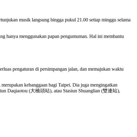
njukan musik langsung hingga pukul 21.00 setiap minggu selama
u yang hanya menggunakan papan pengumuman. Hal ini membantu
erluas pengaturan di persimpangan jalan, dan memajukan waktu
g merupakan kebanggaan bagi Taipei. Dia juga mengingatkan
tasiun Daqiaotou (大橋頭站), atau Stasiun Shuanglian (雙連站),