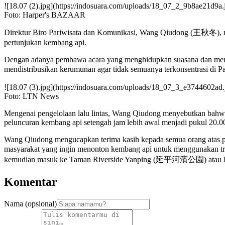
![18.07 (2).jpg](https://indosuara.com/uploads/18_07_2_9b8ae21d9a.
Foto: Harper's BAZAAR
Direktur Biro Pariwisata dan Komunikasi, Wang Qiudong (王秋冬), m
pertunjukan kembang api.
Dengan adanya pembawa acara yang menghidupkan suasana dan menga
mendistribusikan kerumunan agar tidak semuanya terkonsentra
![18.07 (3).jpg](https://indosuara.com/uploads/18_07_3_e3744602ad.
Foto: LTN News
Mengenai pengelolaan lalu lintas, Wang Qiudong menyebutkan bahwa
peluncuran kembang api setengah jam lebih awal menjadi pukul 20.00
Wang Qiudong mengucapkan terima kasih kepada semua orang atas pe
masyarakat yang ingin menonton kembang api untuk menggunakan
kemudian masuk ke Taman Riverside Yanping (延平河濱公園) atau De
Komentar
Nama (opsional)