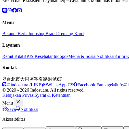
Media dan Ekosistem Layanan terpercaya untuk komunitas Indonesia 
Menu
Beranda
Berita
Indoshop
Brands
Tentang Kami
Layanan
Remit Kilat
BPJS Kesehatan
Indopos
Media & Sosial
Notifikasi
Kirim 
Kontak
台北市大同區寧夏路84號8F
@indosuara (LINE)
WhatsApp CS
Facebook Fanpage
info@i
© 2020 - 2026 Indosuara. All rights reserved.
Kebijakan Privasi
Syarat & Ketentuan
Menu
Saya
Notifikasi
Aksesibilitas