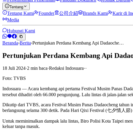
Tentang
Tentang Kami
Founder
公司介紹
Brands Kami
Karir di I
Media
Hubungi Kami
Beranda
›
Berita
›
Pertunjukan Perdana Kembang Api Dadaoche…
Pertunjukan Perdana Kembang Api Dadaoc
18 Juli 2024
·
2
min
baca
·
Redaksi Indosuara
·
·
Foto: TVBS
Indosuara — Acara kembang api pertama Festival Musim Panas Dada
tersebut dihadiri oleh 66.000 pengunjung. Lalu lintas di jalan-jalan s
Dikutip dari TVBS, acara Festival Musim Panas Dadaocheng tahun ini
berlangsung selama 300 detik. Pada Hari Qixi Festival (七夕情人節) ta
Untuk meminimalkan dampak lalu lintas, Biro Polisi Kota Taipei men
keluar tanpa masuk.