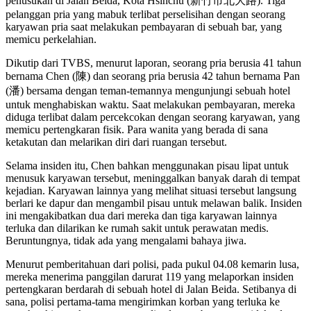
penusukan di Jalan Beida, Kota Hsinchu (新竹市北大路). Tiga
pelanggan pria yang mabuk terlibat perselisihan dengan seorang
karyawan pria saat melakukan pembayaran di sebuah bar, yang
memicu perkelahian.
Dikutip dari TVBS, menurut laporan, seorang pria berusia 41 tahun
bernama Chen (陳) dan seorang pria berusia 42 tahun bernama Pan
(潘) bersama dengan teman-temannya mengunjungi sebuah hotel
untuk menghabiskan waktu. Saat melakukan pembayaran, mereka
diduga terlibat dalam percekcokan dengan seorang karyawan, yang
memicu pertengkaran fisik. Para wanita yang berada di sana
ketakutan dan melarikan diri dari ruangan tersebut.
Selama insiden itu, Chen bahkan menggunakan pisau lipat untuk
menusuk karyawan tersebut, meninggalkan banyak darah di tempat
kejadian. Karyawan lainnya yang melihat situasi tersebut langsung
berlari ke dapur dan mengambil pisau untuk melawan balik. Insiden
ini mengakibatkan dua dari mereka dan tiga karyawan lainnya
terluka dan dilarikan ke rumah sakit untuk perawatan medis.
Beruntungnya, tidak ada yang mengalami bahaya jiwa.
Menurut pemberitahuan dari polisi, pada pukul 04.08 kemarin lusa,
mereka menerima panggilan darurat 119 yang melaporkan insiden
pertengkaran berdarah di sebuah hotel di Jalan Beida. Setibanya di
sana, polisi pertama-tama mengirimkan korban yang terluka ke