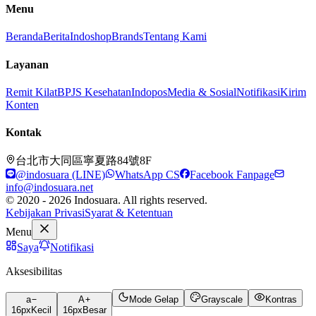
Menu
Beranda
Berita
Indoshop
Brands
Tentang Kami
Layanan
Remit Kilat
BPJS Kesehatan
Indopos
Media & Sosial
Notifikasi
Kirim
Konten
Kontak
台北市大同區寧夏路84號8F
@indosuara (LINE)
WhatsApp CS
Facebook Fanpage
info@indosuara.net
© 2020 - 2026 Indosuara. All rights reserved.
Kebijakan Privasi
Syarat & Ketentuan
Menu
Saya
Notifikasi
Aksesibilitas
a
A
Mode Gelap
Grayscale
Kontras
16
px
Kecil
16
px
Besar