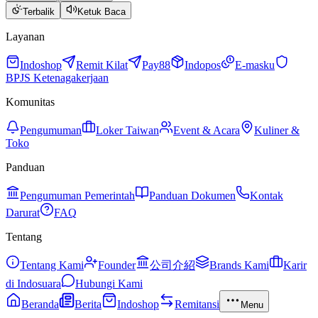
Terbalik
Ketuk Baca
Layanan
Indoshop
Remit Kilat
Pay88
Indopos
E-masku
BPJS Ketenagakerjaan
Komunitas
Pengumuman
Loker Taiwan
Event & Acara
Kuliner &
Toko
Panduan
Pengumuman Pemerintah
Panduan Dokumen
Kontak
Darurat
FAQ
Tentang
Tentang Kami
Founder
公司介紹
Brands Kami
Karir
di Indosuara
Hubungi Kami
Beranda
Berita
Indoshop
Remitansi
Menu