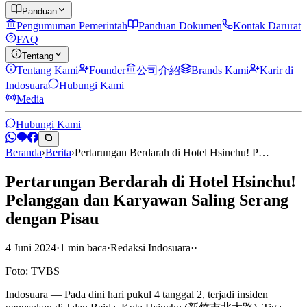
Panduan
Pengumuman Pemerintah
Panduan Dokumen
Kontak Darurat
FAQ
Tentang
Tentang Kami
Founder
公司介紹
Brands Kami
Karir di
Indosuara
Hubungi Kami
Media
Hubungi Kami
Beranda
›
Berita
›
Pertarungan Berdarah di Hotel Hsinchu! P…
Pertarungan Berdarah di Hotel Hsinchu!
Pelanggan dan Karyawan Saling Serang
dengan Pisau
4 Juni 2024
·
1
min
baca
·
Redaksi Indosuara
·
·
Foto: TVBS
Indosuara — Pada dini hari pukul 4 tanggal 2, terjadi insiden