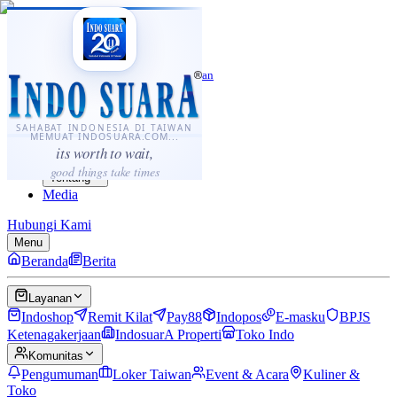
·
...
⌘K
ID
中文
Sahabat Indonesia di Taiwan
Berita
Layanan
SAHABAT INDONESIA DI TAIWAN
MEMUAT INDOSUARA.COM...
Komunitas
its worth to wait,
Panduan
good things take times
Tentang
Media
Hubungi Kami
Menu
Beranda
Berita
Layanan
Indoshop
Remit Kilat
Pay88
Indopos
E-masku
BPJS
Ketenagakerjaan
IndosuarA Properti
Toko Indo
Komunitas
Pengumuman
Loker Taiwan
Event & Acara
Kuliner &
Toko