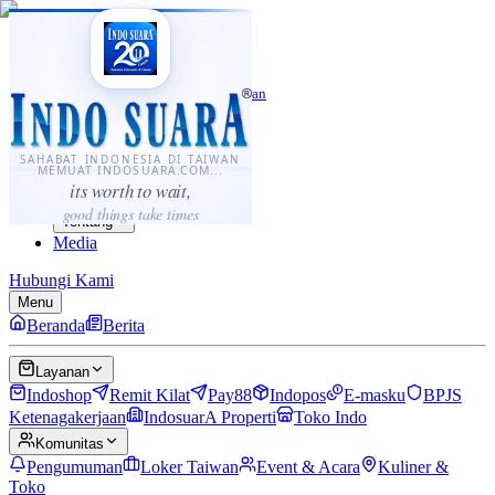
·
...
⌘K
ID
中文
Sahabat Indonesia di Taiwan
Berita
Layanan
SAHABAT INDONESIA DI TAIWAN
MEMUAT INDOSUARA.COM...
Komunitas
its worth to wait,
Panduan
good things take times
Tentang
Media
Hubungi Kami
Menu
Beranda
Berita
Layanan
Indoshop
Remit Kilat
Pay88
Indopos
E-masku
BPJS
Ketenagakerjaan
IndosuarA Properti
Toko Indo
Komunitas
Pengumuman
Loker Taiwan
Event & Acara
Kuliner &
Toko