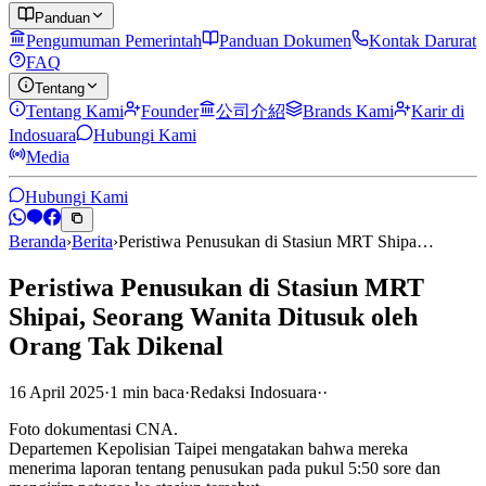
Panduan
Pengumuman Pemerintah
Panduan Dokumen
Kontak Darurat
FAQ
Tentang
Tentang Kami
Founder
公司介紹
Brands Kami
Karir di
Indosuara
Hubungi Kami
Media
Hubungi Kami
Beranda
›
Berita
›
Peristiwa Penusukan di Stasiun MRT Shipa…
Peristiwa Penusukan di Stasiun MRT
Shipai, Seorang Wanita Ditusuk oleh
Orang Tak Dikenal
16 April 2025
·
1
min
baca
·
Redaksi Indosuara
·
·
Foto dokumentasi CNA.
Departemen Kepolisian Taipei mengatakan bahwa mereka
menerima laporan tentang penusukan pada pukul 5:50 sore dan