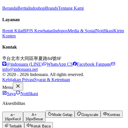
Beranda
Berita
Indoshop
Brands
Tentang Kami
Layanan
Remit Kilat
BPJS Kesehatan
Indopos
Media & Sosial
Notifikasi
Kirim
Konten
Kontak
台北市大同區寧夏路84號8F
@indosuara (LINE)
WhatsApp CS
Facebook Fanpage
info@indosuara.net
© 2020 - 2026 Indosuara. All rights reserved.
Kebijakan Privasi
Syarat & Ketentuan
Menu
Saya
Notifikasi
Aksesibilitas
a
A
Mode Gelap
Grayscale
Kontras
16
px
Kecil
16
px
Besar
Terbalik
Ketuk Baca