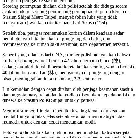
mengirim petugas ke stasiun tersebut.
Seorang perempuan ditahan oleh polisi setelah dia diduga secara
acak menikam seorang penumpang perempuan di peron kereta di
Stasiun Shipai Metro Taipei, menyebabkan luka yang tidak
mengancam jiwa, kata otoritas pada hari Selasa (15/4).
Setelah tiba, petugas menemukan korban dalam keadaan sadar
penuh dengan luka tusukan di punggung dan bahu, dan
membawanya ke rumah sakit setempat, kata departemen tersebut.
Seperti yang dilansir dari CNA, sumber polisi mengatakan bahwa
korban, seorang wanita berusia 42 tahun bernama Chen (陳),
sedang duduk di kursi di peron kereta ketika seorang wanita berusia
40 tahun, bernama Lin (林), menusuknya di punggung dengan
pisau, meninggalkan luka sepanjang 2-3 sentimeter.
Lin kemudian dengan cepat ditahan oleh penjaga keamanan stasiun
dan anggota masyarakat dan kemudian diserahkan kepada polisi dan
dibawa ke Stasiun Polisi Shipai untuk diperiksa.
Menurut sumber, Lin dan Chen tidak saling kenal, dan keadaan
mental Lin yang tidak jelas setelah serangan membuatnya tidak
mungkin untuk dengan cepat menetapkan motif.
Foto yang didistribusikan oleh polisi menunjukkan bahwa senjata
yang digunakan dalam serangan adalah pisau pengupas kecil, jenis