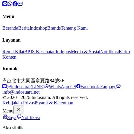
Menu
Beranda
Berita
Indoshop
Brands
Tentang Kami
Layanan
Remit Kilat
BPJS Kesehatan
Indopos
Media & Sosial
Notifikasi
Kirim
Konten
Kontak
台北市大同區寧夏路84號8F
@indosuara (LINE)
WhatsApp CS
Facebook Fanpage
info@indosuara.net
© 2020 - 2026 Indosuara. All rights reserved.
Kebijakan Privasi
Syarat & Ketentuan
Menu
Saya
Notifikasi
Aksesibilitas