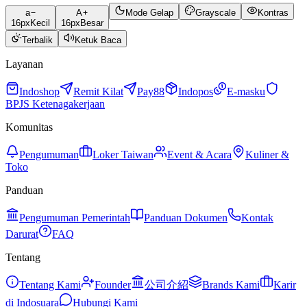
a
A
Mode Gelap
Grayscale
Kontras
16
px
Kecil
16
px
Besar
Terbalik
Ketuk Baca
Layanan
Indoshop
Remit Kilat
Pay88
Indopos
E-masku
BPJS Ketenagakerjaan
Komunitas
Pengumuman
Loker Taiwan
Event & Acara
Kuliner &
Toko
Panduan
Pengumuman Pemerintah
Panduan Dokumen
Kontak
Darurat
FAQ
Tentang
Tentang Kami
Founder
公司介紹
Brands Kami
Karir
di Indosuara
Hubungi Kami