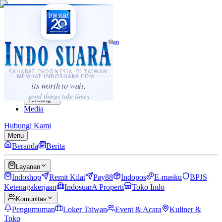
·
...
⌘K
ID
中文
Sahabat Indonesia di Taiwan
Berita
Layanan
SAHABAT INDONESIA DI TAIWAN
MEMUAT INDOSUARA.COM...
Komunitas
its worth to wait,
Panduan
good things take times
Tentang
Media
Hubungi Kami
Menu
Beranda
Berita
Layanan
Indoshop
Remit Kilat
Pay88
Indopos
E-masku
BPJS
Ketenagakerjaan
IndosuarA Properti
Toko Indo
Komunitas
Pengumuman
Loker Taiwan
Event & Acara
Kuliner &
Toko