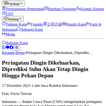
Panduan
Pengumuman Pemerintah
Panduan Dokumen
Kontak Darurat
FAQ
Tentang
Tentang Kami
Founder
公司介紹
Brands Kami
Karir di
Indosuara
Hubungi Kami
Media
Hubungi Kami
Beranda
›
Berita
›
Peringatan Dingin Dikeluarkan, Diprediks…
Peringatan Dingin Dikeluarkan,
Diprediksi Suhu Akan Tetap Dingin
Hingga Pekan Depan
17 Desember 2023
·
1
min
baca
·
Redaksi Indosuara
·
·
Foto: Focus Taiwan
Indosuara — Badan Cuaca Pusat (CWA) mengeluarkan peringatan
gelombang dingin pada hari Minggu untuk empat kota dan