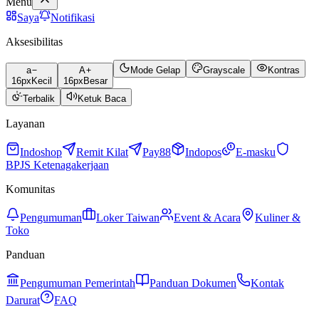
Menu
Saya
Notifikasi
Aksesibilitas
a
A
Mode Gelap
Grayscale
Kontras
16
px
Kecil
16
px
Besar
Terbalik
Ketuk Baca
Layanan
Indoshop
Remit Kilat
Pay88
Indopos
E-masku
BPJS Ketenagakerjaan
Komunitas
Pengumuman
Loker Taiwan
Event & Acara
Kuliner &
Toko
Panduan
Pengumuman Pemerintah
Panduan Dokumen
Kontak
Darurat
FAQ