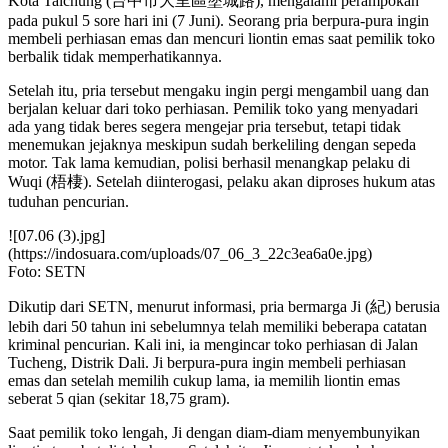
Kota Taichung (台中市大里區塗城路), mengalami perampokan
pada pukul 5 sore hari ini (7 Juni). Seorang pria berpura-pura ingin
membeli perhiasan emas dan mencuri liontin emas saat pemilik toko
berbalik tidak memperhatikannya.
Setelah itu, pria tersebut mengaku ingin pergi mengambil uang dan
berjalan keluar dari toko perhiasan. Pemilik toko yang menyadari
ada yang tidak beres segera mengejar pria tersebut, tetapi tidak
menemukan jejaknya meskipun sudah berkeliling dengan sepeda
motor. Tak lama kemudian, polisi berhasil menangkap pelaku di
Wuqi (梧棲). Setelah diinterogasi, pelaku akan diproses hukum atas
tuduhan pencurian.
![07.06 (3).jpg]
(https://indosuara.com/uploads/07_06_3_22c3ea6a0e.jpg)
Foto: SETN
Dikutip dari SETN, menurut informasi, pria bermarga Ji (紀) berusia
lebih dari 50 tahun ini sebelumnya telah memiliki beberapa catatan
kriminal pencurian. Kali ini, ia mengincar toko perhiasan di Jalan
Tucheng, Distrik Dali. Ji berpura-pura ingin membeli perhiasan
emas dan setelah memilih cukup lama, ia memilih liontin emas
seberat 5 qian (sekitar 18,75 gram).
Saat pemilik toko lengah, Ji dengan diam-diam menyembunyikan