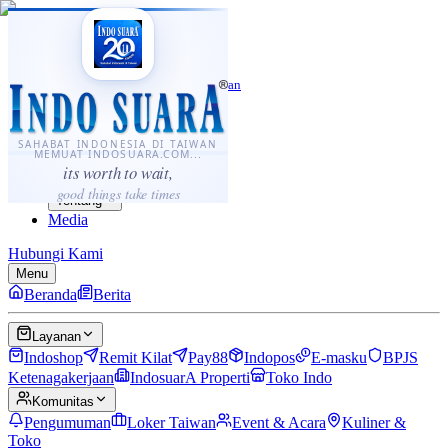
·
...
⌘K
ID
中文
Sahabat Indonesia di Taiwan
Berita
Layanan
SAHABAT INDONESIA DI TAIWAN
MEMUAT INDOSUARA.COM...
Komunitas
its worth to wait,
Panduan
good things take times
Tentang
Media
Hubungi Kami
Menu
Beranda
Berita
Layanan
Indoshop
Remit Kilat
Pay88
Indopos
E-masku
BPJS
Ketenagakerjaan
IndosuarA Properti
Toko Indo
Komunitas
Pengumuman
Loker Taiwan
Event & Acara
Kuliner &
Toko