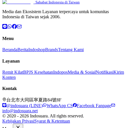
Sahabat Indonesia di Taiwan
Media dan Ekosistem Layanan terpercaya untuk komunitas
Indonesia di Taiwan sejak 2006.
Menu
Beranda
Berita
Indoshop
Brands
Tentang Kami
Layanan
Remit Kilat
BPJS Kesehatan
Indopos
Media & Sosial
Notifikasi
Kirim
Konten
Kontak
台北市大同區寧夏路84號8F
@indosuara (LINE)
WhatsApp CS
Facebook Fanpage
info@indosuara.net
© 2020 - 2026 Indosuara. All rights reserved.
Kebijakan Privasi
Syarat & Ketentuan