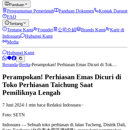
Panduan
Pengumuman Pemerintah
Panduan Dokumen
Kontak Darurat
FAQ
Tentang
Tentang Kami
Founder
公司介紹
Brands Kami
Karir di
Indosuara
Hubungi Kami
Media
Hubungi Kami
Beranda
›
Berita
›
Perampokan! Perhiasan Emas Dicuri di Tok…
Perampokan! Perhiasan Emas Dicuri di
Toko Perhiasan Taichung Saat
Pemiliknya Lengah
7 Juni 2024
·
1
min
baca
·
Redaksi Indosuara
·
·
Foto: SETN
Indosuara — Sebuah toko perhiasan di Jalan Tucheng, Distrik Dali,