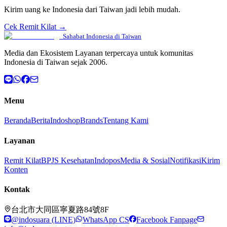
Kirim uang ke Indonesia dari Taiwan jadi lebih mudah.
Cek Remit Kilat →
Sahabat Indonesia di Taiwan
Media dan Ekosistem Layanan terpercaya untuk komunitas
Indonesia di Taiwan sejak 2006.
Menu
Beranda
Berita
Indoshop
Brands
Tentang Kami
Layanan
Remit Kilat
BPJS Kesehatan
Indopos
Media & Sosial
Notifikasi
Kirim
Konten
Kontak
台北市大同區寧夏路84號8F
@indosuara (LINE)
WhatsApp CS
Facebook Fanpage