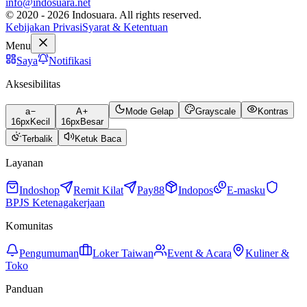
info@indosuara.net
© 2020 - 2026 Indosuara. All rights reserved.
Kebijakan Privasi
Syarat & Ketentuan
Menu
Saya
Notifikasi
Aksesibilitas
a
A
Mode Gelap
Grayscale
Kontras
16
px
Kecil
16
px
Besar
Terbalik
Ketuk Baca
Layanan
Indoshop
Remit Kilat
Pay88
Indopos
E-masku
BPJS Ketenagakerjaan
Komunitas
Pengumuman
Loker Taiwan
Event & Acara
Kuliner &
Toko
Panduan