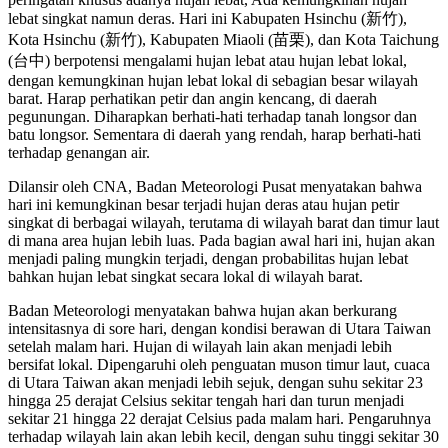
lebat singkat namun deras. Hari ini Kabupaten Hsinchu (新竹),
Kota Hsinchu (新竹), Kabupaten Miaoli (苗栗), dan Kota Taichung
(台中) berpotensi mengalami hujan lebat atau hujan lebat lokal,
dengan kemungkinan hujan lebat lokal di sebagian besar wilayah
barat. Harap perhatikan petir dan angin kencang, di daerah
pegunungan. Diharapkan berhati-hati terhadap tanah longsor dan
batu longsor. Sementara di daerah yang rendah, harap berhati-hati
terhadap genangan air.
Dilansir oleh CNA, Badan Meteorologi Pusat menyatakan bahwa
hari ini kemungkinan besar terjadi hujan deras atau hujan petir
singkat di berbagai wilayah, terutama di wilayah barat dan timur laut
di mana area hujan lebih luas. Pada bagian awal hari ini, hujan akan
menjadi paling mungkin terjadi, dengan probabilitas hujan lebat
bahkan hujan lebat singkat secara lokal di wilayah barat.
Badan Meteorologi menyatakan bahwa hujan akan berkurang
intensitasnya di sore hari, dengan kondisi berawan di Utara Taiwan
setelah malam hari. Hujan di wilayah lain akan menjadi lebih
bersifat lokal. Dipengaruhi oleh penguatan muson timur laut, cuaca
di Utara Taiwan akan menjadi lebih sejuk, dengan suhu sekitar 23
hingga 25 derajat Celsius sekitar tengah hari dan turun menjadi
sekitar 21 hingga 22 derajat Celsius pada malam hari. Pengaruhnya
terhadap wilayah lain akan lebih kecil, dengan suhu tinggi sekitar 30