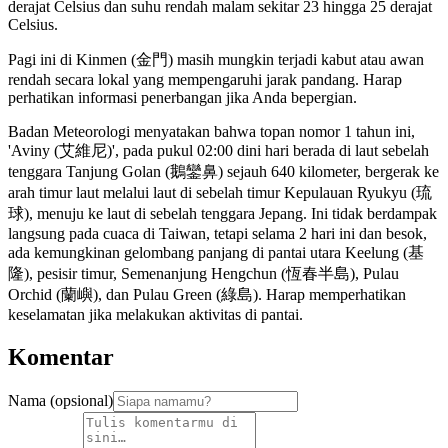
derajat Celsius dan suhu rendah malam sekitar 23 hingga 25 derajat
Celsius.
Pagi ini di Kinmen (金門) masih mungkin terjadi kabut atau awan
rendah secara lokal yang mempengaruhi jarak pandang. Harap
perhatikan informasi penerbangan jika Anda bepergian.
Badan Meteorologi menyatakan bahwa topan nomor 1 tahun ini,
'Aviny (艾維尼)', pada pukul 02:00 dini hari berada di laut sebelah
tenggara Tanjung Golan (鵝鑾鼻) sejauh 640 kilometer, bergerak ke
arah timur laut melalui laut di sebelah timur Kepulauan Ryukyu (琉
球), menuju ke laut di sebelah tenggara Jepang. Ini tidak berdampak
langsung pada cuaca di Taiwan, tetapi selama 2 hari ini dan besok,
ada kemungkinan gelombang panjang di pantai utara Keelung (基
隆), pesisir timur, Semenanjung Hengchun (恆春半島), Pulau
Orchid (蘭嶼), dan Pulau Green (綠島). Harap memperhatikan
keselamatan jika melakukan aktivitas di pantai.
Komentar
Nama (opsional)