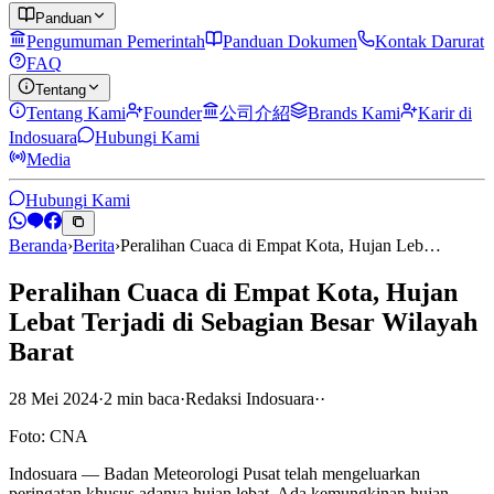
Panduan
Pengumuman Pemerintah
Panduan Dokumen
Kontak Darurat
FAQ
Tentang
Tentang Kami
Founder
公司介紹
Brands Kami
Karir di
Indosuara
Hubungi Kami
Media
Hubungi Kami
Beranda
›
Berita
›
Peralihan Cuaca di Empat Kota, Hujan Leb…
Peralihan Cuaca di Empat Kota, Hujan
Lebat Terjadi di Sebagian Besar Wilayah
Barat
28 Mei 2024
·
2
min
baca
·
Redaksi Indosuara
·
·
Foto: CNA
Indosuara — Badan Meteorologi Pusat telah mengeluarkan
peringatan khusus adanya hujan lebat, Ada kemungkinan hujan