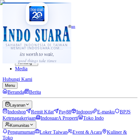
·
...
⌘K
ID
中文
Sahabat Indonesia di Taiwan
Berita
Layanan
SAHABAT INDONESIA DI TAIWAN
MEMUAT INDOSUARA.COM...
Komunitas
its worth to wait,
Panduan
good things take times
Tentang
Media
Hubungi Kami
Menu
Beranda
Berita
Layanan
Indoshop
Remit Kilat
Pay88
Indopos
E-masku
BPJS
Ketenagakerjaan
IndosuarA Properti
Toko Indo
Komunitas
Pengumuman
Loker Taiwan
Event & Acara
Kuliner &
Toko