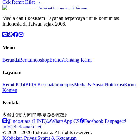
Cek Remit Kilat →
Sahabat Indonesia di Taiwan
Media dan Ekosistem Layanan terpercaya untuk komunitas
Indonesia di Taiwan sejak 2006.
Menu
Beranda
Berita
Indoshop
Brands
Tentang Kami
Layanan
Remit Kilat
BPJS Kesehatan
Indopos
Media & Sosial
Notifikasi
Kirim
Konten
Kontak
台北市大同區寧夏路84號8F
@indosuara (LINE)
WhatsApp CS
Facebook Fanpage
info@indosuara.net
© 2020 - 2026 Indosuara. All rights reserved.
Kebijakan Privasi
Syarat & Ketentuan