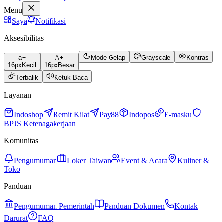
Menu
Saya
Notifikasi
Aksesibilitas
a
A
Mode Gelap
Grayscale
Kontras
16
px
Kecil
16
px
Besar
Terbalik
Ketuk Baca
Layanan
Indoshop
Remit Kilat
Pay88
Indopos
E-masku
BPJS Ketenagakerjaan
Komunitas
Pengumuman
Loker Taiwan
Event & Acara
Kuliner &
Toko
Panduan
Pengumuman Pemerintah
Panduan Dokumen
Kontak
Darurat
FAQ