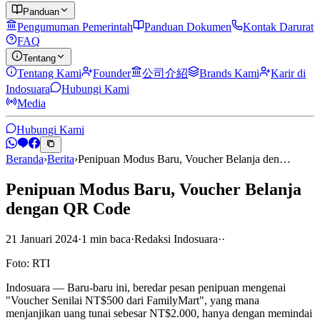
Panduan
Pengumuman Pemerintah
Panduan Dokumen
Kontak Darurat
FAQ
Tentang
Tentang Kami
Founder
公司介紹
Brands Kami
Karir di
Indosuara
Hubungi Kami
Media
Hubungi Kami
Beranda
›
Berita
›
Penipuan Modus Baru, Voucher Belanja den…
Penipuan Modus Baru, Voucher Belanja
dengan QR Code
21 Januari 2024
·
1
min
baca
·
Redaksi Indosuara
·
·
Foto: RTI
Indosuara — Baru-baru ini, beredar pesan penipuan mengenai
"Voucher Senilai NT$500 dari FamilyMart", yang mana
menjanjikan uang tunai sebesar NT$2.000, hanya dengan memindai