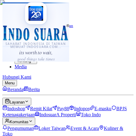
·
...
⌘K
ID
中文
Sahabat Indonesia di Taiwan
Berita
Layanan
SAHABAT INDONESIA DI TAIWAN
MEMUAT INDOSUARA.COM...
Komunitas
its worth to wait,
Panduan
good things take times
Tentang
Media
Hubungi Kami
Menu
Beranda
Berita
Layanan
Indoshop
Remit Kilat
Pay88
Indopos
E-masku
BPJS
Ketenagakerjaan
IndosuarA Properti
Toko Indo
Komunitas
Pengumuman
Loker Taiwan
Event & Acara
Kuliner &
Toko