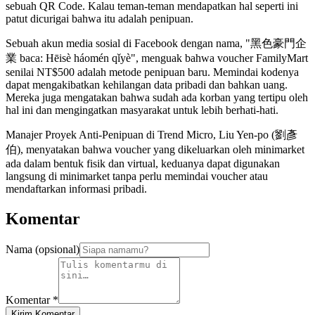
sebuah QR Code. Kalau teman-teman mendapatkan hal seperti ini
patut dicurigai bahwa itu adalah penipuan.
Sebuah akun media sosial di Facebook dengan nama, "黑色豪門企
業 baca: Hēisè háomén qǐyè", menguak bahwa voucher FamilyMart
senilai NT$500 adalah metode penipuan baru. Memindai kodenya
dapat mengakibatkan kehilangan data pribadi dan bahkan uang.
Mereka juga mengatakan bahwa sudah ada korban yang tertipu oleh
hal ini dan mengingatkan masyarakat untuk lebih berhati-hati.
Manajer Proyek Anti-Penipuan di Trend Micro, Liu Yen-po (劉彥
伯), menyatakan bahwa voucher yang dikeluarkan oleh minimarket
ada dalam bentuk fisik dan virtual, keduanya dapat digunakan
langsung di minimarket tanpa perlu memindai voucher atau
mendaftarkan informasi pribadi.
Komentar
Nama (opsional)
Komentar
*
Kirim Komentar