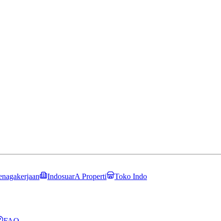
enagakerjaan
IndosuarA Properti
Toko Indo
FAQ