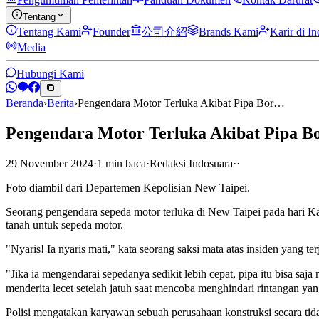
Tentang
Tentang Kami
Founder
公司介紹
Brands Kami
Karir di I
Media
Hubungi Kami
Beranda
›
Berita
›
Pengendara Motor Terluka Akibat Pipa Bor…
Pengendara Motor Terluka Akibat Pipa 
29 November 2024
·
1
min
baca
·
Redaksi Indosuara
·
·
Foto diambil dari Departemen Kepolisian New Taipei.
Seorang pengendara sepeda motor terluka di New Taipei pada hari Ka
tanah untuk sepeda motor.
"Nyaris! Ia nyaris mati," kata seorang saksi mata atas insiden yang t
"Jika ia mengendarai sepedanya sedikit lebih cepat, pipa itu bisa sa
menderita lecet setelah jatuh saat mencoba menghindari rintangan yan
Polisi mengatakan karyawan sebuah perusahaan konstruksi secara ti