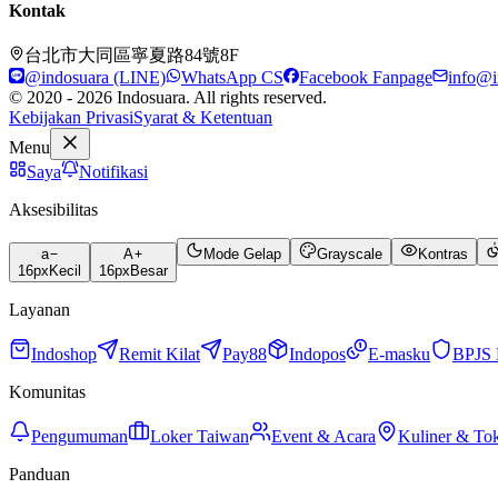
Kontak
台北市大同區寧夏路84號8F
@indosuara (LINE)
WhatsApp CS
Facebook Fanpage
info@i
© 2020 - 2026 Indosuara. All rights reserved.
Kebijakan Privasi
Syarat & Ketentuan
Menu
Saya
Notifikasi
Aksesibilitas
a
A
Mode Gelap
Grayscale
Kontras
16
px
Kecil
16
px
Besar
Layanan
Indoshop
Remit Kilat
Pay88
Indopos
E-masku
BPJS 
Komunitas
Pengumuman
Loker Taiwan
Event & Acara
Kuliner & To
Panduan