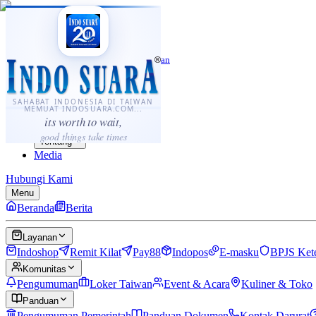
·
...
⌘K
ID
中文
Sahabat Indonesia di Taiwan
Berita
Layanan
SAHABAT INDONESIA DI TAIWAN
MEMUAT INDOSUARA.COM...
Komunitas
its worth to wait,
Panduan
good things take times
Tentang
Media
Hubungi Kami
Menu
Beranda
Berita
Layanan
Indoshop
Remit Kilat
Pay88
Indopos
E-masku
BPJS Ket
Komunitas
Pengumuman
Loker Taiwan
Event & Acara
Kuliner & Toko
Panduan
Pengumuman Pemerintah
Panduan Dokumen
Kontak Darurat