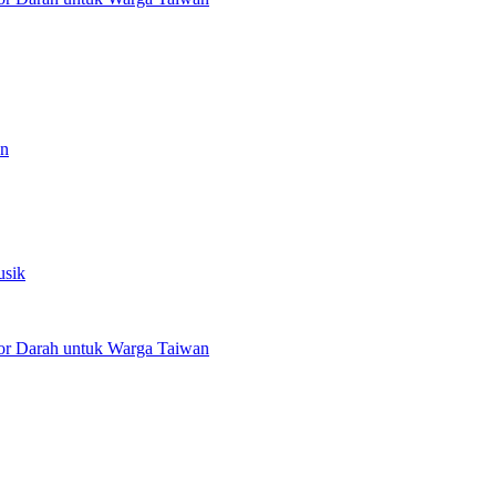
an
usik
or Darah untuk Warga Taiwan