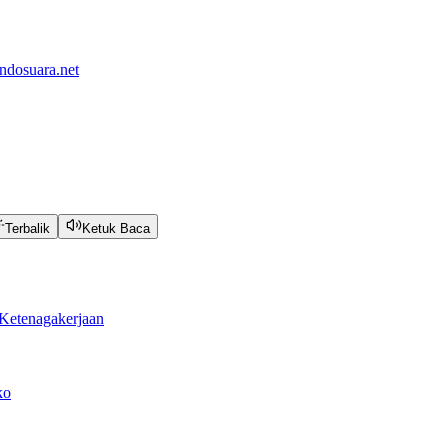
ndosuara.net
Terbalik
Ketuk Baca
Ketenagakerjaan
ko