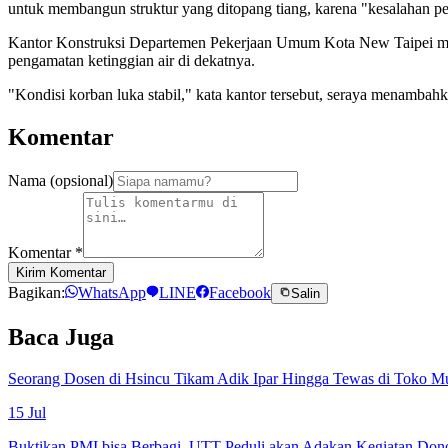
untuk membangun struktur yang ditopang tiang, karena "kesalahan p
Kantor Konstruksi Departemen Pekerjaan Umum Kota New Taipei memb
pengamatan ketinggian air di dekatnya.
"Kondisi korban luka stabil," kata kantor tersebut, seraya menamba
Komentar
Nama (opsional)
Komentar
*
Kirim Komentar
Bagikan:
WhatsApp
LINE
Facebook
Salin
Baca Juga
Seorang Dosen di Hsincu Tikam Adik Ipar Hingga Tewas di Toko M
15 Jul
Buktikan PMI bisa Berbagi, UTT Peduli akan Adakan Kegiatan Don