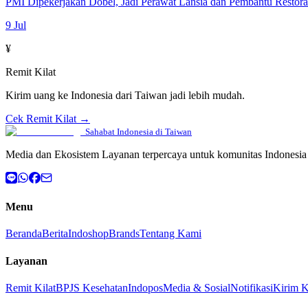
PMI Dipekerjakan Dobel, Jadi Perawat Lansia dan Pembantu Restor
9 Jul
¥
Remit Kilat
Kirim uang ke Indonesia dari Taiwan jadi lebih mudah.
Cek Remit Kilat →
Sahabat Indonesia di Taiwan
Media dan Ekosistem Layanan terpercaya untuk komunitas Indonesia 
Menu
Beranda
Berita
Indoshop
Brands
Tentang Kami
Layanan
Remit Kilat
BPJS Kesehatan
Indopos
Media & Sosial
Notifikasi
Kirim 