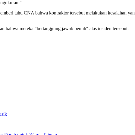
engukuran."
eri tahu CNA bahwa kontraktor tersebut melakukan kesalahan yang b
hkan bahwa mereka "bertanggung jawab penuh" atas insiden tersebut.
usik
or Darah untuk Warga Taiwan