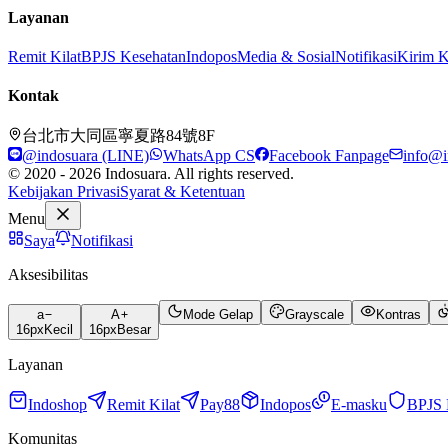
Layanan
Remit Kilat
BPJS Kesehatan
Indopos
Media & Sosial
Notifikasi
Kirim 
Kontak
台北市大同區寧夏路84號8F
@indosuara (LINE)
WhatsApp CS
Facebook Fanpage
info@i
© 2020 - 2026 Indosuara. All rights reserved.
Kebijakan Privasi
Syarat & Ketentuan
Menu
Saya
Notifikasi
Aksesibilitas
a
A
Mode Gelap
Grayscale
Kontras
16
px
Kecil
16
px
Besar
Layanan
Indoshop
Remit Kilat
Pay88
Indopos
E-masku
BPJS 
Komunitas