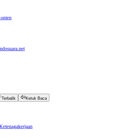
Konten
ndosuara.net
Terbalik
Ketuk Baca
Ketenagakerjaan