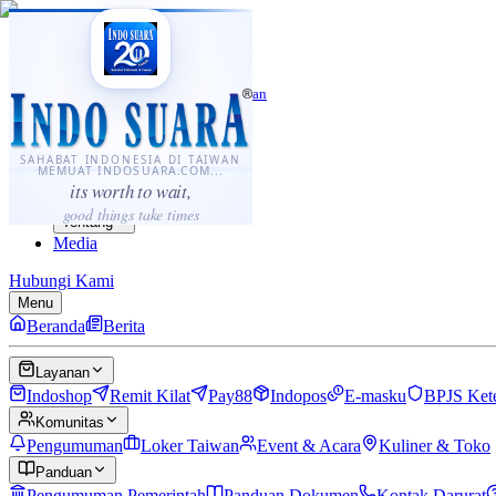
·
...
⌘K
ID
中文
Sahabat Indonesia di Taiwan
Berita
Layanan
SAHABAT INDONESIA DI TAIWAN
MEMUAT INDOSUARA.COM...
Komunitas
its worth to wait,
Panduan
good things take times
Tentang
Media
Hubungi Kami
Menu
Beranda
Berita
Layanan
Indoshop
Remit Kilat
Pay88
Indopos
E-masku
BPJS Ket
Komunitas
Pengumuman
Loker Taiwan
Event & Acara
Kuliner & Toko
Panduan
Pengumuman Pemerintah
Panduan Dokumen
Kontak Darurat