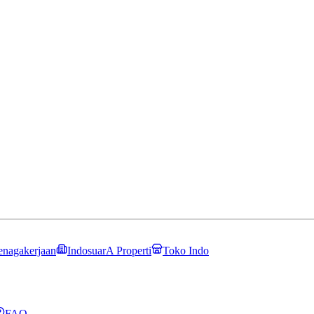
enagakerjaan
IndosuarA Properti
Toko Indo
FAQ