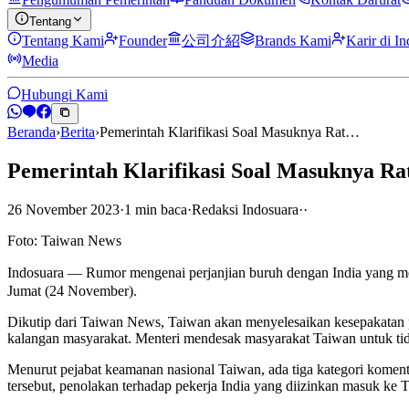
Tentang
Tentang Kami
Founder
公司介紹
Brands Kami
Karir di I
Media
Hubungi Kami
Beranda
›
Berita
›
Pemerintah Klarifikasi Soal Masuknya Rat…
Pemerintah Klarifikasi Soal Masuknya Rat
26 November 2023
·
1
min
baca
·
Redaksi Indosuara
·
·
Foto: Taiwan News
Indosuara — Rumor mengenai perjanjian buruh dengan India yang m
Jumat (24 November).
Dikutip dari Taiwan News, Taiwan akan menyelesaikan kesepakatan p
kalangan masyarakat. Menteri mendesak masyarakat Taiwan untuk tida
Menurut pejabat keamanan nasional Taiwan, ada tiga kategori komen
tersebut, penolakan terhadap pekerja India yang diizinkan masuk ke 