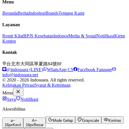
Menu
Beranda
Berita
Indoshop
Brands
Tentang Kami
Layanan
Remit Kilat
BPJS Kesehatan
Indopos
Media & Sosial
Notifikasi
Kirim
Konten
Kontak
台北市大同區寧夏路84號8F
@indosuara (LINE)
WhatsApp CS
Facebook Fanpage
info@indosuara.net
© 2020 - 2026 Indosuara. All rights reserved.
Kebijakan Privasi
Syarat & Ketentuan
Menu
Saya
Notifikasi
Aksesibilitas
a
A
Mode Gelap
Grayscale
Kontras
16
px
Kecil
16
px
Besar