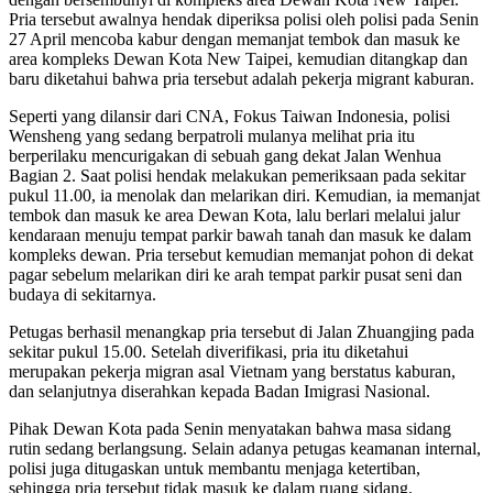
Pria tersebut awalnya hendak diperiksa polisi oleh polisi pada Senin
27 April mencoba kabur dengan memanjat tembok dan masuk ke
area kompleks Dewan Kota New Taipei, kemudian ditangkap dan
baru diketahui bahwa pria tersebut adalah pekerja migrant kaburan.
Seperti yang dilansir dari CNA, Fokus Taiwan Indonesia, polisi
Wensheng yang sedang berpatroli mulanya melihat pria itu
berperilaku mencurigakan di sebuah gang dekat Jalan Wenhua
Bagian 2. Saat polisi hendak melakukan pemeriksaan pada sekitar
pukul 11.00, ia menolak dan melarikan diri. Kemudian, ia memanjat
tembok dan masuk ke area Dewan Kota, lalu berlari melalui jalur
kendaraan menuju tempat parkir bawah tanah dan masuk ke dalam
kompleks dewan. Pria tersebut kemudian memanjat pohon di dekat
pagar sebelum melarikan diri ke arah tempat parkir pusat seni dan
budaya di sekitarnya.
Petugas berhasil menangkap pria tersebut di Jalan Zhuangjing pada
sekitar pukul 15.00. Setelah diverifikasi, pria itu diketahui
merupakan pekerja migran asal Vietnam yang berstatus kaburan,
dan selanjutnya diserahkan kepada Badan Imigrasi Nasional.
Pihak Dewan Kota pada Senin menyatakan bahwa masa sidang
rutin sedang berlangsung. Selain adanya petugas keamanan internal,
polisi juga ditugaskan untuk membantu menjaga ketertiban,
sehingga pria tersebut tidak masuk ke dalam ruang sidang.