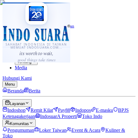
·
...
⌘K
ID
中文
Sahabat Indonesia di Taiwan
Berita
Layanan
SAHABAT INDONESIA DI TAIWAN
MEMUAT INDOSUARA.COM...
Komunitas
its worth to wait,
Panduan
good things take times
Tentang
Media
Hubungi Kami
Menu
Beranda
Berita
Layanan
Indoshop
Remit Kilat
Pay88
Indopos
E-masku
BPJS
Ketenagakerjaan
IndosuarA Properti
Toko Indo
Komunitas
Pengumuman
Loker Taiwan
Event & Acara
Kuliner &
Toko