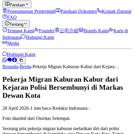
Panduan
Pengumuman Pemerintah
Panduan Dokumen
Kontak Darurat
FAQ
Tentang
Tentang Kami
Founder
公司介紹
Brands Kami
Karir di
Indosuara
Hubungi Kami
Media
Hubungi Kami
Beranda
›
Berita
›
Pekerja Migran Kaburan Kabur dari Kejara…
Pekerja Migran Kaburan Kabur dari
Kejaran Polisi Bersembunyi di Markas
Dewan Kota
28 April 2026
·
1
min
baca
·
Redaksi Indosuara
·
·
Foto diambil dari Otoritas Setempat.
Seorang pria pekerja migran kaburan melarikan diri dari polisi
dengan bersembunyi di kompleks area Dewan Kota New Taipei.