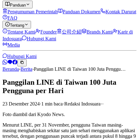
Panduan
Pengumuman Pemerintah
Panduan Dokumen
Kontak Darurat
FAQ
Tentang
Tentang Kami
Founder
公司介紹
Brands Kami
Karir di
Indosuara
Hubungi Kami
Media
Hubungi Kami
Beranda
›
Berita
›
Panggilan LINE di Taiwan 100 Juta Penggu…
Panggilan LINE di Taiwan 100 Juta
Pengguna per Hari
23 Desember 2024
·
1
min
baca
·
Redaksi Indosuara
·
·
Foto diambil dari Kyodo News.
Menurut LINE, per 31 November, pengguna Taiwan masing-
masing menghabiskan sekitar satu jam sehari menggunakan aplikasi
tersebut, dengan penggunaan puncak terjadi antara pukul 8 hingga 9