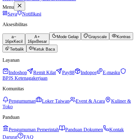
Menu
Saya
Notifikasi
Aksesibilitas
a
A
Mode Gelap
Grayscale
Kontras
16
px
Kecil
16
px
Besar
Terbalik
Ketuk Baca
Layanan
Indoshop
Remit Kilat
Pay88
Indopos
E-masku
BPJS Ketenagakerjaan
Komunitas
Pengumuman
Loker Taiwan
Event & Acara
Kuliner &
Toko
Panduan
Pengumuman Pemerintah
Panduan Dokumen
Kontak
Darurat
FAQ