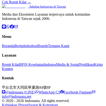
Cek Remit Kilat →
Sahabat Indonesia di Taiwan
Media dan Ekosistem Layanan terpercaya untuk komunitas
Indonesia di Taiwan sejak 2006.
Menu
Beranda
Berita
Indoshop
Brands
Tentang Kami
Layanan
Remit Kilat
BPJS Kesehatan
Indopos
Media & Sosial
Notifikasi
Kirim
Konten
Kontak
台北市大同區寧夏路84號8F
@indosuara (LINE)
WhatsApp CS
Facebook Fanpage
info@indosuara.net
© 2020 - 2026 Indosuara. All rights reserved.
Kebijakan Privasi
Syarat & Ketentuan