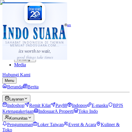
·
...
⌘K
ID
中文
Sahabat Indonesia di Taiwan
Berita
Layanan
SAHABAT INDONESIA DI TAIWAN
MEMUAT INDOSUARA.COM...
Komunitas
its worth to wait,
Panduan
good things take times
Tentang
Media
Hubungi Kami
Menu
Beranda
Berita
Layanan
Indoshop
Remit Kilat
Pay88
Indopos
E-masku
BPJS
Ketenagakerjaan
IndosuarA Properti
Toko Indo
Komunitas
Pengumuman
Loker Taiwan
Event & Acara
Kuliner &
Toko