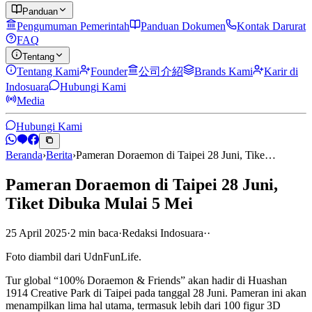
Panduan
Pengumuman Pemerintah
Panduan Dokumen
Kontak Darurat
FAQ
Tentang
Tentang Kami
Founder
公司介紹
Brands Kami
Karir di
Indosuara
Hubungi Kami
Media
Hubungi Kami
Beranda
›
Berita
›
Pameran Doraemon di Taipei 28 Juni, Tike…
Pameran Doraemon di Taipei 28 Juni,
Tiket Dibuka Mulai 5 Mei
25 April 2025
·
2
min
baca
·
Redaksi Indosuara
·
·
Foto diambil dari UdnFunLife.
Tur global “100% Doraemon & Friends” akan hadir di Huashan
1914 Creative Park di Taipei pada tanggal 28 Juni. Pameran ini akan
menampilkan lima hal utama, termasuk lebih dari 100 figur 3D