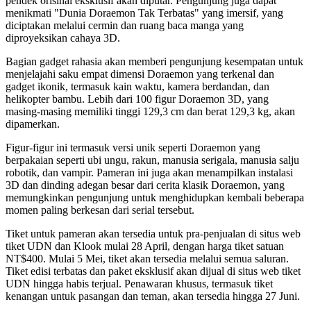
pendek orisinal eksklusif akan diputar. Pengunjung juga dapat
menikmati "Dunia Doraemon Tak Terbatas" yang imersif, yang
diciptakan melalui cermin dan ruang baca manga yang
diproyeksikan cahaya 3D.
Bagian gadget rahasia akan memberi pengunjung kesempatan untuk
menjelajahi saku empat dimensi Doraemon yang terkenal dan
gadget ikonik, termasuk kain waktu, kamera berdandan, dan
helikopter bambu. Lebih dari 100 figur Doraemon 3D, yang
masing-masing memiliki tinggi 129,3 cm dan berat 129,3 kg, akan
dipamerkan.
Figur-figur ini termasuk versi unik seperti Doraemon yang
berpakaian seperti ubi ungu, rakun, manusia serigala, manusia salju
robotik, dan vampir. Pameran ini juga akan menampilkan instalasi
3D dan dinding adegan besar dari cerita klasik Doraemon, yang
memungkinkan pengunjung untuk menghidupkan kembali beberapa
momen paling berkesan dari serial tersebut.
Tiket untuk pameran akan tersedia untuk pra-penjualan di situs web
tiket UDN dan Klook mulai 28 April, dengan harga tiket satuan
NT$400. Mulai 5 Mei, tiket akan tersedia melalui semua saluran.
Tiket edisi terbatas dan paket eksklusif akan dijual di situs web tiket
UDN hingga habis terjual. Penawaran khusus, termasuk tiket
kenangan untuk pasangan dan teman, akan tersedia hingga 27 Juni.