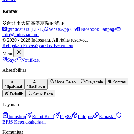
Kontak
台北市大同區寧夏路84號8F
@indosuara (LINE)
WhatsApp CS
Facebook Fanpage
info@indosuara.net
© 2020 - 2026 Indosuara. All rights reserved.
Kebijakan Privasi
Syarat & Ketentuan
Menu
Saya
Notifikasi
Aksesibilitas
a
A
Mode Gelap
Grayscale
Kontras
16
px
Kecil
16
px
Besar
Terbalik
Ketuk Baca
Layanan
Indoshop
Remit Kilat
Pay88
Indopos
E-masku
BPJS Ketenagakerjaan
Komunitas