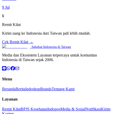
9 Jul
¥
Remit Kilat
Kirim uang ke Indonesia dari Taiwan jadi lebih mudah.
Cek Remit Kilat →
Sahabat Indonesia di Taiwan
Media dan Ekosistem Layanan terpercaya untuk komunitas
Indonesia di Taiwan sejak 2006.
Menu
Beranda
Berita
Indoshop
Brands
Tentang Kami
Layanan
Remit Kilat
BPJS Kesehatan
Indopos
Media & Sosial
Notifikasi
Kirim
Konten