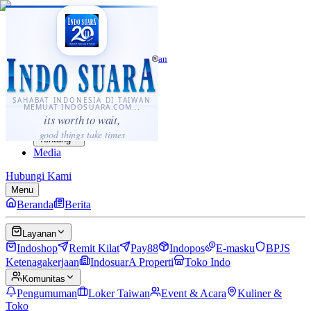
·
...
⌘K
ID
中文
Sahabat Indonesia di Taiwan
Berita
Layanan
SAHABAT INDONESIA DI TAIWAN
MEMUAT INDOSUARA.COM...
Komunitas
its worth to wait,
Panduan
good things take times
Tentang
Media
Hubungi Kami
Menu
Beranda
Berita
Layanan
Indoshop
Remit Kilat
Pay88
Indopos
E-masku
BPJS
Ketenagakerjaan
IndosuarA Properti
Toko Indo
Komunitas
Pengumuman
Loker Taiwan
Event & Acara
Kuliner &
Toko