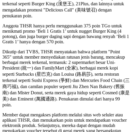
terkenal seperti Burger King (漢堡王), 21Plus, dan lainnya untuk
mengadakan promosi "Delicious Call" (美味號召) dengan
penukaran poin.
Anggota THSR hanya perlu menggunakan 375 poin TGo untuk
menikmati promo ‘Beli 1 Gratis 1’ untuk nugget Burger King (4
potong), dan juga burger daging sapi dengan bawang renyah ‘Beli 1
Gratis 1’ hanya dengan 570 poin.
Dikutip dari TVBS, THSR menyatakan bahwa platform "Point
365" untuk member menyediakan ratusan jenis barang, mencakup
berbagai merek terkenal, termasuk: 2 supermarket besar Uni-
President (統一) dan FamilyMart (全家), berbagai merek kopi
seperti Starbucks (星巴克) dan Louisa (路易莎), serta restoran
terkenal seperti Sushi Express (爭鮮) dan Mercuries Food Chain (三
商巧福), dan camilan populer seperti Jiu Zhen Nan Bakery (舊振
南) dan Mister Donut, serta merek gaya hidup seperti Cosmed (康是
美) dan Eminent (萬國通路). Penukaran dimulai dari hanya 99
poin.
Member dapat mengakses platform melalui situs web seluler atau
aplikasi THSR, dan menukarkan poin untuk mendapatkan voucher
elektronik produk. Selanjutnya, mereka dapat dengan mudah
menukarkan voucher tersebut di gerai merek yang bersangkutan