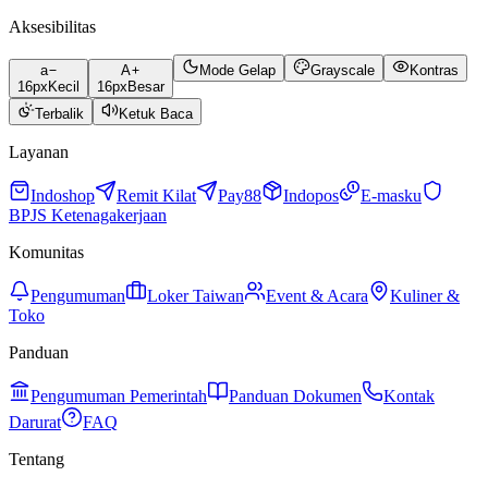
Aksesibilitas
a
A
Mode Gelap
Grayscale
Kontras
16
px
Kecil
16
px
Besar
Terbalik
Ketuk Baca
Layanan
Indoshop
Remit Kilat
Pay88
Indopos
E-masku
BPJS Ketenagakerjaan
Komunitas
Pengumuman
Loker Taiwan
Event & Acara
Kuliner &
Toko
Panduan
Pengumuman Pemerintah
Panduan Dokumen
Kontak
Darurat
FAQ
Tentang