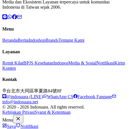
Media dan Ekosistem Layanan terpercaya untuk komunitas
Indonesia di Taiwan sejak 2006.
Menu
Beranda
Berita
Indoshop
Brands
Tentang Kami
Layanan
Remit Kilat
BPJS Kesehatan
Indopos
Media & Sosial
Notifikasi
Kirim
Konten
Kontak
台北市大同區寧夏路84號8F
@indosuara (LINE)
WhatsApp CS
Facebook Fanpage
info@indosuara.net
© 2020 - 2026 Indosuara. All rights reserved.
Kebijakan Privasi
Syarat & Ketentuan
Menu
Saya
Notifikasi