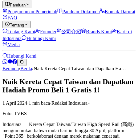
Panduan
Pengumuman Pemerintah
Panduan Dokumen
Kontak Darurat
FAQ
Tentang
Tentang Kami
Founder
公司介紹
Brands Kami
Karir di
Indosuara
Hubungi Kami
Media
Hubungi Kami
Beranda
›
Berita
›
Naik Kereta Cepat Taiwan dan Dapatkan Ha…
Naik Kereta Cepat Taiwan dan Dapatkan
Hadiah Promo Beli 1 Gratis 1!
1 April 2024
·
1
min
baca
·
Redaksi Indosuara
·
·
Foto: TVBS
Indosuara — Kereta Cepat Taiwan/Taiwan High Speed Rail (高鐵)
mengumumkan bahwa mulai hari ini hingga 30 April, platform
"Point 365" berkolaborasi dengan merek makanan cepat saji