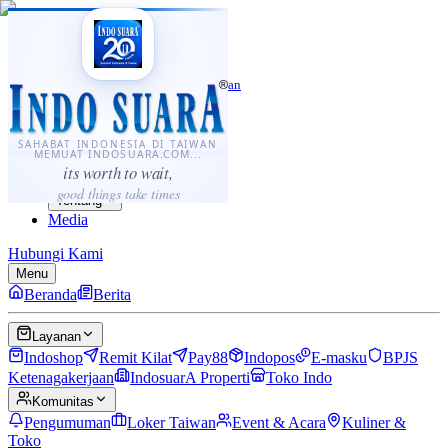
·
...
⌘K
ID
中文
Sahabat Indonesia di Taiwan
Berita
Layanan
SAHABAT INDONESIA DI TAIWAN
MEMUAT INDOSUARA.COM...
Komunitas
its worth to wait,
Panduan
good things take times
Tentang
Media
Hubungi Kami
Menu
Beranda
Berita
Layanan
Indoshop
Remit Kilat
Pay88
Indopos
E-masku
BPJS
Ketenagakerjaan
IndosuarA Properti
Toko Indo
Komunitas
Pengumuman
Loker Taiwan
Event & Acara
Kuliner &
Toko