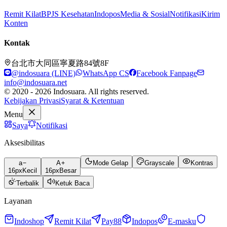
Remit Kilat
BPJS Kesehatan
Indopos
Media & Sosial
Notifikasi
Kirim
Konten
Kontak
台北市大同區寧夏路84號8F
@indosuara (LINE)
WhatsApp CS
Facebook Fanpage
info@indosuara.net
© 2020 - 2026 Indosuara. All rights reserved.
Kebijakan Privasi
Syarat & Ketentuan
Menu
Saya
Notifikasi
Aksesibilitas
a
A
Mode Gelap
Grayscale
Kontras
16
px
Kecil
16
px
Besar
Terbalik
Ketuk Baca
Layanan
Indoshop
Remit Kilat
Pay88
Indopos
E-masku