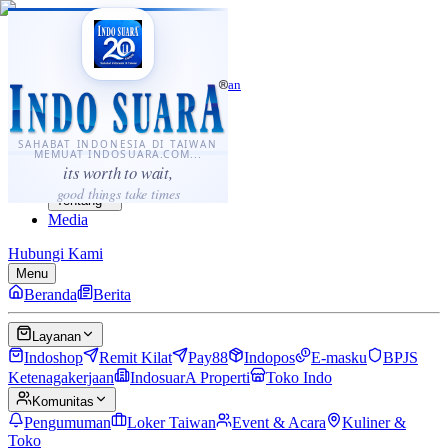
·
...
⌘K
ID
中文
Sahabat Indonesia di Taiwan
Berita
Layanan
SAHABAT INDONESIA DI TAIWAN
MEMUAT INDOSUARA.COM...
Komunitas
its worth to wait,
Panduan
good things take times
Tentang
Media
Hubungi Kami
Menu
Beranda
Berita
Layanan
Indoshop
Remit Kilat
Pay88
Indopos
E-masku
BPJS
Ketenagakerjaan
IndosuarA Properti
Toko Indo
Komunitas
Pengumuman
Loker Taiwan
Event & Acara
Kuliner &
Toko