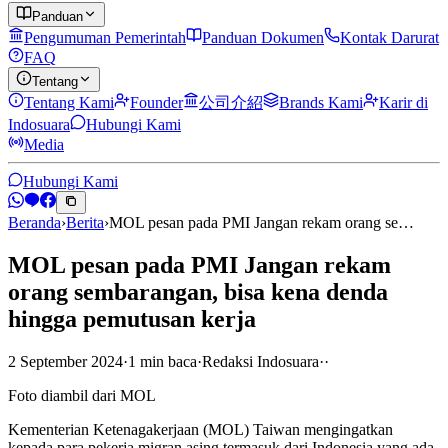
Panduan
Pengumuman Pemerintah
Panduan Dokumen
Kontak Darurat
FAQ
Tentang
Tentang Kami
Founder
公司介紹
Brands Kami
Karir di
Indosuara
Hubungi Kami
Media
Hubungi Kami
Beranda
›
Berita
›
MOL pesan pada PMI Jangan rekam orang se…
MOL pesan pada PMI Jangan rekam
orang sembarangan, bisa kena denda
hingga pemutusan kerja
2 September 2024
·
1
min
baca
·
Redaksi Indosuara
·
·
Foto diambil dari MOL
Kementerian Ketenagakerjaan (MOL) Taiwan mengingatkan
kepada para pekerja migran asing termasuk dari Indonesia yang ada