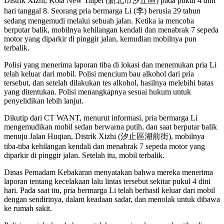
Distrik Xizhi, Kota New Taipei (新北市汐止區) pada pukul 4 dini
hari tanggal 8. Seorang pria bermarga Li (李) berusia 29 tahun
sedang mengemudi melalui sebuah jalan. Ketika ia mencoba
berputar balik, mobilnya kehilangan kendali dan menabrak 7 sepeda
motor yang diparkir di pinggir jalan, kemudian mobilnya pun
terbalik.
Polisi yang menerima laporan tiba di lokasi dan menemukan pria Li
telah keluar dari mobil. Polisi mencium bau alkohol dari pria
tersebut, dan setelah dilakukan tes alkohol, hasilnya melebihi batas
yang ditentukan. Polisi menangkapnya sesuai hukum untuk
penyelidikan lebih lanjut.
Dikutip dari CT WANT, menurut informasi, pria bermarga Li
mengemudikan mobil sedan berwarna putih, dan saat berputar balik
menuju Jalan Huqian, Distrik Xizhi (汐止區湖前街), mobilnya
tiba-tiba kehilangan kendali dan menabrak 7 sepeda motor yang
diparkir di pinggir jalan. Setelah itu, mobil terbalik.
Dinas Pemadam Kebakaran menyatakan bahwa mereka menerima
laporan tentang kecelakaan lalu lintas tersebut sekitar pukul 4 dini
hari. Pada saat itu, pria bermarga Li telah berhasil keluar dari mobil
dengan sendirinya, dalam keadaan sadar, dan menolak untuk dibawa
ke rumah sakit.