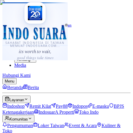
·
...
⌘K
ID
中文
Sahabat Indonesia di Taiwan
Berita
Layanan
SAHABAT INDONESIA DI TAIWAN
MEMUAT INDOSUARA.COM...
Komunitas
its worth to wait,
Panduan
good things take times
Tentang
Media
Hubungi Kami
Menu
Beranda
Berita
Layanan
Indoshop
Remit Kilat
Pay88
Indopos
E-masku
BPJS
Ketenagakerjaan
IndosuarA Properti
Toko Indo
Komunitas
Pengumuman
Loker Taiwan
Event & Acara
Kuliner &
Toko