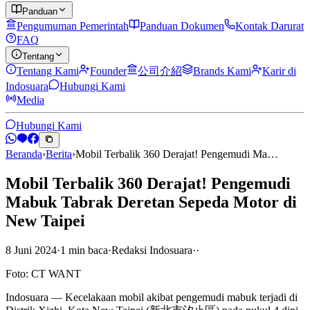
Panduan
Pengumuman Pemerintah
Panduan Dokumen
Kontak Darurat
FAQ
Tentang
Tentang Kami
Founder
公司介紹
Brands Kami
Karir di
Indosuara
Hubungi Kami
Media
Hubungi Kami
Beranda
›
Berita
›
Mobil Terbalik 360 Derajat! Pengemudi Ma…
Mobil Terbalik 360 Derajat! Pengemudi
Mabuk Tabrak Deretan Sepeda Motor di
New Taipei
8 Juni 2024
·
1
min
baca
·
Redaksi Indosuara
·
·
Foto: CT WANT
Indosuara — Kecelakaan mobil akibat pengemudi mabuk terjadi di