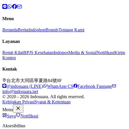
Menu
Beranda
Berita
Indoshop
Brands
Tentang Kami
Layanan
Remit Kilat
BPJS Kesehatan
Indopos
Media & Sosial
Notifikasi
Kirim
Konten
Kontak
台北市大同區寧夏路84號8F
@indosuara (LINE)
WhatsApp CS
Facebook Fanpage
info@indosuara.net
© 2020 - 2026 Indosuara. All rights reserved.
Kebijakan Privasi
Syarat & Ketentuan
Menu
Saya
Notifikasi
Aksesibilitas