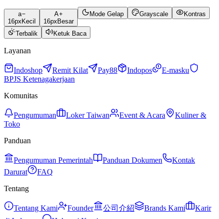
a
A
Mode Gelap
Grayscale
Kontras
16
px
Kecil
16
px
Besar
Terbalik
Ketuk Baca
Layanan
Indoshop
Remit Kilat
Pay88
Indopos
E-masku
BPJS Ketenagakerjaan
Komunitas
Pengumuman
Loker Taiwan
Event & Acara
Kuliner &
Toko
Panduan
Pengumuman Pemerintah
Panduan Dokumen
Kontak
Darurat
FAQ
Tentang
Tentang Kami
Founder
公司介紹
Brands Kami
Karir