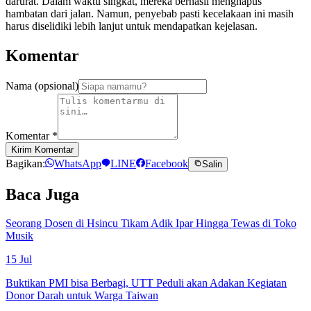
darurat. Dalam waktu singkat, mereka berhasil menghapus
hambatan dari jalan. Namun, penyebab pasti kecelakaan ini masih
harus diselidiki lebih lanjut untuk mendapatkan kejelasan.
Komentar
Nama (opsional)
Komentar
*
Kirim Komentar
Bagikan:
WhatsApp
LINE
Facebook
Salin
Baca Juga
Seorang Dosen di Hsincu Tikam Adik Ipar Hingga Tewas di Toko
Musik
15 Jul
Buktikan PMI bisa Berbagi, UTT Peduli akan Adakan Kegiatan
Donor Darah untuk Warga Taiwan