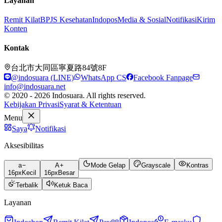
Layanan
Remit Kilat
BPJS Kesehatan
Indopos
Media & Sosial
Notifikasi
Kirim
Konten
Kontak
台北市大同區寧夏路84號8F
@indosuara (LINE)
WhatsApp CS
Facebook Fanpage
info@indosuara.net
© 2020 - 2026 Indosuara. All rights reserved.
Kebijakan Privasi
Syarat & Ketentuan
Menu
Saya
Notifikasi
Aksesibilitas
a
A
Mode Gelap
Grayscale
Kontras
16
px
Kecil
16
px
Besar
Terbalik
Ketuk Baca
Layanan