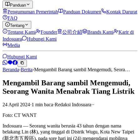
Panduan
Pengumuman Pemerintah
Panduan Dokumen
Kontak Darurat
FAQ
Tentang
Tentang Kami
Founder
公司介紹
Brands Kami
Karir di
Indosuara
Hubungi Kami
Media
Hubungi Kami
Beranda
›
Berita
›
Mengambil Barang sambil Mengemudi, Seora…
Mengambil Barang sambil Mengemudi,
Seorang Wanita Menabrak Tiang Listrik
24 April 2024
·
1
min
baca
·
Redaksi Indosuara
·
·
Foto: CT WANT
Indosuara — Seorang wanita berusia 43 tahun dengan nama
belakang Lin (林), yang tinggal di Distrik Wugu, Kota New Taipei
(新北市五股區), pada sore hari ini (24) mengendarai mobilnya