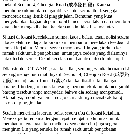
melalui Section 4, Chengtai Road (成泰路四段). Karena
membungkuk untuk mengambil sesuatu, secara tidak sengaja
menabrak tiang listrik di pinggir jalan. Benturan yang kuat
menyebabkan bagian depan mobil hancur berantakan dan menutupi
dua jalur, mengakibatkan kendaraan lain tidak bisa melintas.
Situasi di lokasi kecelakaan sempat kacau balau, tetapi polisi segera
tiba setelah mendapat laporan dan membantu meredakan keadaan di
tempat kejadian. Mereka segera membawa Lin yang terluka ke
rumah sakit untuk pengobatan, untungnya cedera yang dialaminya
tidak terlalu serius. Detail kecelakaan akan diselidiki lebih lanjut.
Dilansir oleh CT WANT, saat kejadian, seorang wanita bernama Lin
sedang mengemudi mobilnya di Section 4, Chengtai Road (成泰路
四段) menuju arah Tamsui (淡水) ketika tiba-tiba kehilangan
barang. Lin dengan panik langsung membungkuk untuk mengambil
barang tersebut tanpa menyadari bahwa dia sedang mengemudi.
Akibatnya, mobilnya terus melaju dan akhirnya menabrak tiang
listrik di pinggir jalan.
Setelah menerima laporan, polisi segera tiba di lokasi kejadian.
Mereka pertama-tama dengan cepat mengatur lalu lintas untuk
membantu kendaraan lain melintas, sementara itu juga segera
mengirim Lin yang terluka ke rumah sakit untuk pengobatan