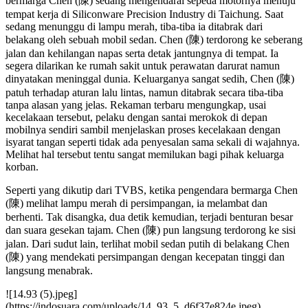
bermarga Chen (陳) sedang mengendarai sepeda motornya menuju
tempat kerja di Siliconware Precision Industry di Taichung. Saat
sedang menunggu di lampu merah, tiba-tiba ia ditabrak dari
belakang oleh sebuah mobil sedan. Chen (陳) terdorong ke seberang
jalan dan kehilangan napas serta detak jantungnya di tempat. Ia
segera dilarikan ke rumah sakit untuk perawatan darurat namun
dinyatakan meninggal dunia. Keluarganya sangat sedih, Chen (陳)
patuh terhadap aturan lalu lintas, namun ditabrak secara tiba-tiba
tanpa alasan yang jelas. Rekaman terbaru mengungkap, usai
kecelakaan tersebut, pelaku dengan santai merokok di depan
mobilnya sendiri sambil menjelaskan proses kecelakaan dengan
isyarat tangan seperti tidak ada penyesalan sama sekali di wajahnya.
Melihat hal tersebut tentu sangat memilukan bagi pihak keluarga
korban.
Seperti yang dikutip dari TVBS, ketika pengendara bermarga Chen
(陳) melihat lampu merah di persimpangan, ia melambat dan
berhenti. Tak disangka, dua detik kemudian, terjadi benturan besar
dan suara gesekan tajam. Chen (陳) pun langsung terdorong ke sisi
jalan. Dari sudut lain, terlihat mobil sedan putih di belakang Chen
(陳) yang mendekati persimpangan dengan kecepatan tinggi dan
langsung menabrak.
![14.93 (5).jpeg]
(https://indosuara.com/uploads/14_93_5_d6f37e824e.jpeg)