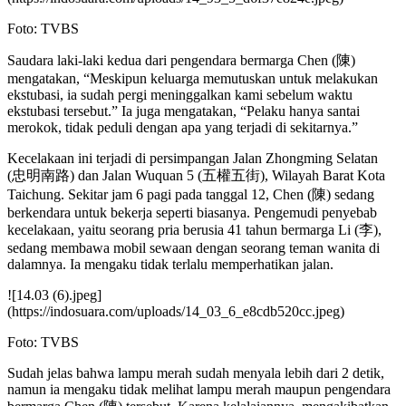
Foto: TVBS
Saudara laki-laki kedua dari pengendara bermarga Chen (陳)
mengatakan, “Meskipun keluarga memutuskan untuk melakukan
ekstubasi, ia sudah pergi meninggalkan kami sebelum waktu
ekstubasi tersebut.” Ia juga mengatakan, “Pelaku hanya santai
merokok, tidak peduli dengan apa yang terjadi di sekitarnya.”
Kecelakaan ini terjadi di persimpangan Jalan Zhongming Selatan
(忠明南路) dan Jalan Wuquan 5 (五權五街), Wilayah Barat Kota
Taichung. Sekitar jam 6 pagi pada tanggal 12, Chen (陳) sedang
berkendara untuk bekerja seperti biasanya. Pengemudi penyebab
kecelakaan, yaitu seorang pria berusia 41 tahun bermarga Li (李),
sedang membawa mobil sewaan dengan seorang teman wanita di
dalamnya. Ia mengaku tidak terlalu memperhatikan jalan.
![14.03 (6).jpeg]
(https://indosuara.com/uploads/14_03_6_e8cdb520cc.jpeg)
Foto: TVBS
Sudah jelas bahwa lampu merah sudah menyala lebih dari 2 detik,
namun ia mengaku tidak melihat lampu merah maupun pengendara