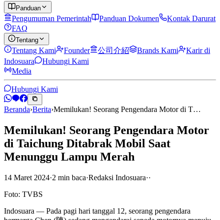
Panduan
Pengumuman Pemerintah
Panduan Dokumen
Kontak Darurat
FAQ
Tentang
Tentang Kami
Founder
公司介紹
Brands Kami
Karir di
Indosuara
Hubungi Kami
Media
Hubungi Kami
Beranda
›
Berita
›
Memilukan! Seorang Pengendara Motor di T…
Memilukan! Seorang Pengendara Motor
di Taichung Ditabrak Mobil Saat
Menunggu Lampu Merah
14 Maret 2024
·
2
min
baca
·
Redaksi Indosuara
·
·
Foto: TVBS
Indosuara — Pada pagi hari tanggal 12, seorang pengendara