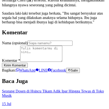
bermarga Chen (陳) tersebut. Karena kelalaiannya, mengakibatkan
hilangnya nyawa seseorang yang paling dicintai.
Saudara laki-laki tersebut juga berkata, "Ibu sangat bersyukur atas
segala hal yang dilakukan anaknya selama hidupnya. Ibu juga
berharap bisa menjadi ibunya lagi di kehidupan berikutnya."
Komentar
Nama (opsional)
Komentar
*
Kirim Komentar
Bagikan:
WhatsApp
LINE
Facebook
Salin
Baca Juga
Seorang Dosen di Hsincu Tikam Adik Ipar Hingga Tewas di Toko
Musik
15 Jul