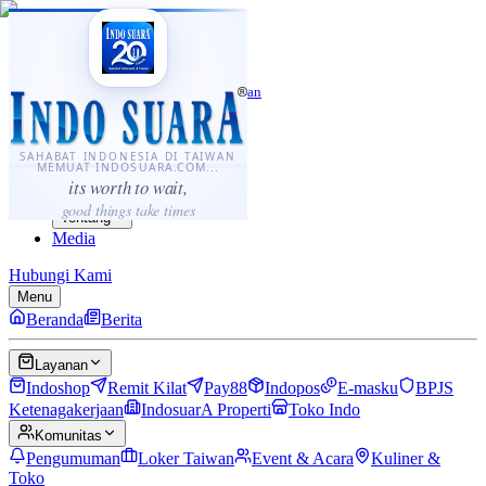
·
...
⌘K
ID
中文
Sahabat Indonesia di Taiwan
Berita
Layanan
SAHABAT INDONESIA DI TAIWAN
MEMUAT INDOSUARA.COM...
Komunitas
its worth to wait,
Panduan
good things take times
Tentang
Media
Hubungi Kami
Menu
Beranda
Berita
Layanan
Indoshop
Remit Kilat
Pay88
Indopos
E-masku
BPJS
Ketenagakerjaan
IndosuarA Properti
Toko Indo
Komunitas
Pengumuman
Loker Taiwan
Event & Acara
Kuliner &
Toko