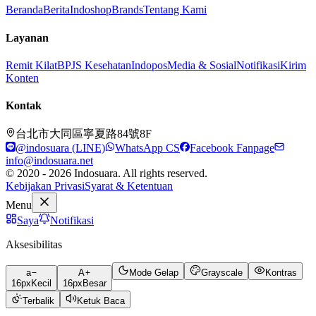
Beranda
Berita
Indoshop
Brands
Tentang Kami
Layanan
Remit Kilat
BPJS Kesehatan
Indopos
Media & Sosial
Notifikasi
Kirim
Konten
Kontak
台北市大同區寧夏路84號8F
@indosuara (LINE)
WhatsApp CS
Facebook Fanpage
info@indosuara.net
© 2020 - 2026 Indosuara. All rights reserved.
Kebijakan Privasi
Syarat & Ketentuan
Menu
Saya
Notifikasi
Aksesibilitas
a
A
Mode Gelap
Grayscale
Kontras
16
px
Kecil
16
px
Besar
Terbalik
Ketuk Baca