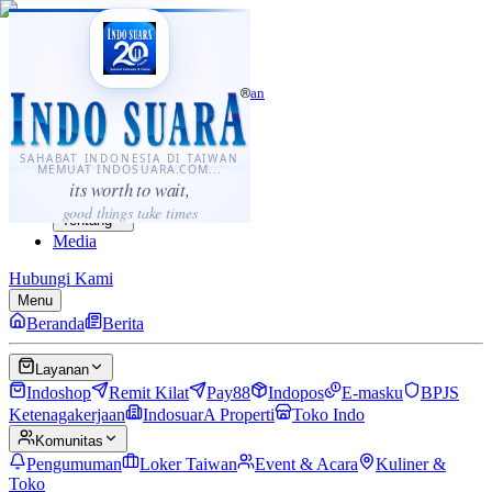
·
...
⌘K
ID
中文
Sahabat Indonesia di Taiwan
Berita
Layanan
SAHABAT INDONESIA DI TAIWAN
MEMUAT INDOSUARA.COM...
Komunitas
its worth to wait,
Panduan
good things take times
Tentang
Media
Hubungi Kami
Menu
Beranda
Berita
Layanan
Indoshop
Remit Kilat
Pay88
Indopos
E-masku
BPJS
Ketenagakerjaan
IndosuarA Properti
Toko Indo
Komunitas
Pengumuman
Loker Taiwan
Event & Acara
Kuliner &
Toko