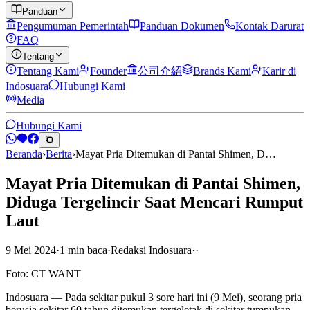
Panduan
Pengumuman Pemerintah
Panduan Dokumen
Kontak Darurat
FAQ
Tentang
Tentang Kami
Founder
公司介紹
Brands Kami
Karir di
Indosuara
Hubungi Kami
Media
Hubungi Kami
Beranda
›
Berita
›
Mayat Pria Ditemukan di Pantai Shimen, D…
Mayat Pria Ditemukan di Pantai Shimen,
Diduga Tergelincir Saat Mencari Rumput
Laut
9 Mei 2024
·
1
min
baca
·
Redaksi Indosuara
·
·
Foto: CT WANT
Indosuara — Pada sekitar pukul 3 sore hari ini (9 Mei), seorang pria
berusia sekitar 60 tahun ditemukan tergeletak di sekitar tumpukan