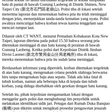
batu di pantai di bawah Gunung Laobeng di Distrik Shimen, New
Taipei City (新北市石門區老崩山). Polisi tiba di lokasi setelah
menerima laporan dan menemukan bahwa pria itu telah meninggal
dengan jelas, menunjukkan tanda-tanda kematian yang nyata. Polisi
awalnya mencurigai bahwa korban tewas karena tenggelam saat
mencari rumput laut.
Dilansir oleh CT WANT, menurut Pemadam Kebakaran Kota New
Taipei, laporan diterima pada pukul 15.50 bahwa seorang pria
ditemukan meninggal di atas batu karang di perairan di bawah
Gunung Laobeng. Ketika polisi dari Kepolisian Distrik Jinshan
Divisi Laomei (新北市警局金山分局老梅所) tiba di lokasi,
mereka menemukan bahwa pria itu sudah lama meninggal.
Berdasarkan informasi yang diperoleh, korban ditemukan tergeletak
di atas batu karang, mengenakan celana pendek olahraga berwarna
biru tanpa mengenakan baju atau sepatu. Tidak ada luka fatal di
tubuh korban, namun ada beberapa luka di kepala dan tubuh
korban, yang diduga disebabkan oleh gesekan dengan batu karang.
Setelah itu, pihak kepolisian mengamankan lokasi dengan
menggelar garis polisi dan menghubungi tim penyelidik untuk
melakukan identifikasi sidik jari. Petugas dari Rumah Duka Banqiao
(板橋) pun dikirim untuk mengikuti prosedur pengawetan jenazah