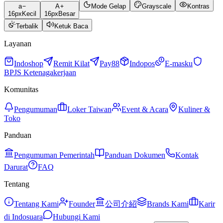
a
A
Mode Gelap
Grayscale
Kontras
16
px
Kecil
16
px
Besar
Terbalik
Ketuk Baca
Layanan
Indoshop
Remit Kilat
Pay88
Indopos
E-masku
BPJS Ketenagakerjaan
Komunitas
Pengumuman
Loker Taiwan
Event & Acara
Kuliner &
Toko
Panduan
Pengumuman Pemerintah
Panduan Dokumen
Kontak
Darurat
FAQ
Tentang
Tentang Kami
Founder
公司介紹
Brands Kami
Karir
di Indosuara
Hubungi Kami