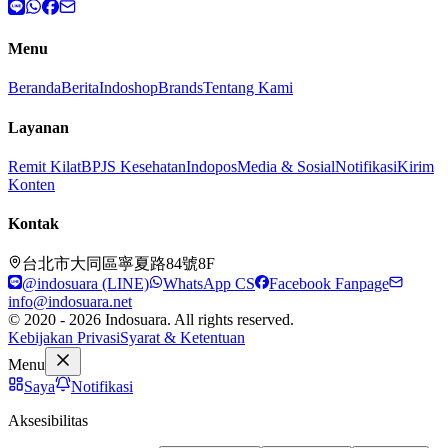
Menu
Beranda
Berita
Indoshop
Brands
Tentang Kami
Layanan
Remit Kilat
BPJS Kesehatan
Indopos
Media & Sosial
Notifikasi
Kirim
Konten
Kontak
台北市大同區寧夏路84號8F
@indosuara (LINE)
WhatsApp CS
Facebook Fanpage
info@indosuara.net
© 2020 - 2026 Indosuara. All rights reserved.
Kebijakan Privasi
Syarat & Ketentuan
Menu
Saya
Notifikasi
Aksesibilitas