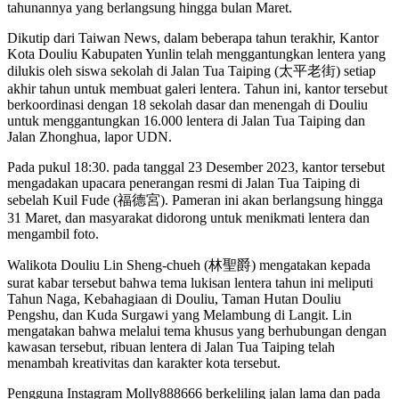
tahunannya yang berlangsung hingga bulan Maret.
Dikutip dari Taiwan News, dalam beberapa tahun terakhir, Kantor
Kota Douliu Kabupaten Yunlin telah menggantungkan lentera yang
dilukis oleh siswa sekolah di Jalan Tua Taiping (太平老街) setiap
akhir tahun untuk membuat galeri lentera. Tahun ini, kantor tersebut
berkoordinasi dengan 18 sekolah dasar dan menengah di Douliu
untuk menggantungkan 16.000 lentera di Jalan Tua Taiping dan
Jalan Zhonghua, lapor UDN.
Pada pukul 18:30. pada tanggal 23 Desember 2023, kantor tersebut
mengadakan upacara penerangan resmi di Jalan Tua Taiping di
sebelah Kuil Fude (福德宮). Pameran ini akan berlangsung hingga
31 Maret, dan masyarakat didorong untuk menikmati lentera dan
mengambil foto.
Walikota Douliu Lin Sheng-chueh (林聖爵) mengatakan kepada
surat kabar tersebut bahwa tema lukisan lentera tahun ini meliputi
Tahun Naga, Kebahagiaan di Douliu, Taman Hutan Douliu
Pengshu, dan Kuda Surgawi yang Melambung di Langit. Lin
mengatakan bahwa melalui tema khusus yang berhubungan dengan
kawasan tersebut, ribuan lentera di Jalan Tua Taiping telah
menambah kreativitas dan karakter kota tersebut.
Pengguna Instagram Molly888666 berkeliling jalan lama dan pada