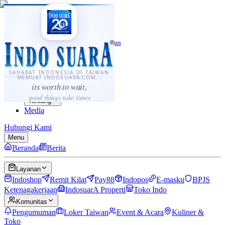
·
...
⌘K
ID
中文
Sahabat Indonesia di Taiwan
Berita
Layanan
SAHABAT INDONESIA DI TAIWAN
MEMUAT INDOSUARA.COM...
Komunitas
its worth to wait,
Panduan
good things take times
Tentang
Media
Hubungi Kami
Menu
Beranda
Berita
Layanan
Indoshop
Remit Kilat
Pay88
Indopos
E-masku
BPJS
Ketenagakerjaan
IndosuarA Properti
Toko Indo
Komunitas
Pengumuman
Loker Taiwan
Event & Acara
Kuliner &
Toko