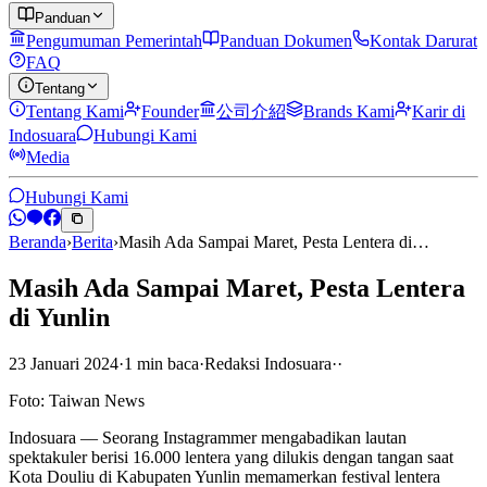
Panduan
Pengumuman Pemerintah
Panduan Dokumen
Kontak Darurat
FAQ
Tentang
Tentang Kami
Founder
公司介紹
Brands Kami
Karir di
Indosuara
Hubungi Kami
Media
Hubungi Kami
Beranda
›
Berita
›
Masih Ada Sampai Maret, Pesta Lentera di…
Masih Ada Sampai Maret, Pesta Lentera
di Yunlin
23 Januari 2024
·
1
min
baca
·
Redaksi Indosuara
·
·
Foto: Taiwan News
Indosuara — Seorang Instagrammer mengabadikan lautan
spektakuler berisi 16.000 lentera yang dilukis dengan tangan saat
Kota Douliu di Kabupaten Yunlin memamerkan festival lentera