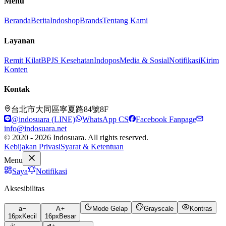
Menu
Beranda
Berita
Indoshop
Brands
Tentang Kami
Layanan
Remit Kilat
BPJS Kesehatan
Indopos
Media & Sosial
Notifikasi
Kirim
Konten
Kontak
台北市大同區寧夏路84號8F
@indosuara (LINE)
WhatsApp CS
Facebook Fanpage
info@indosuara.net
© 2020 - 2026 Indosuara. All rights reserved.
Kebijakan Privasi
Syarat & Ketentuan
Menu
Saya
Notifikasi
Aksesibilitas
a
A
Mode Gelap
Grayscale
Kontras
16
px
Kecil
16
px
Besar