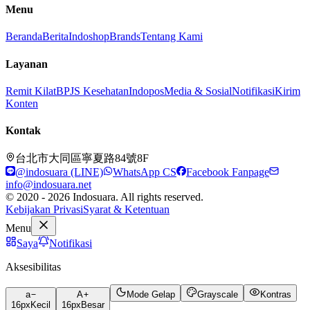
Menu
Beranda
Berita
Indoshop
Brands
Tentang Kami
Layanan
Remit Kilat
BPJS Kesehatan
Indopos
Media & Sosial
Notifikasi
Kirim
Konten
Kontak
台北市大同區寧夏路84號8F
@indosuara (LINE)
WhatsApp CS
Facebook Fanpage
info@indosuara.net
© 2020 - 2026 Indosuara. All rights reserved.
Kebijakan Privasi
Syarat & Ketentuan
Menu
Saya
Notifikasi
Aksesibilitas
a
A
Mode Gelap
Grayscale
Kontras
16
px
Kecil
16
px
Besar