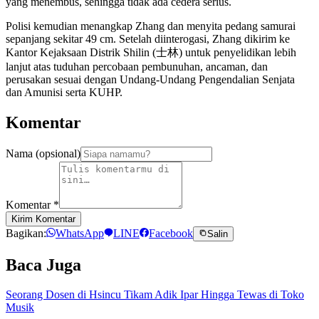
yang menembus, sehingga tidak ada cedera serius.
Polisi kemudian menangkap Zhang dan menyita pedang samurai
sepanjang sekitar 49 cm. Setelah diinterogasi, Zhang dikirim ke
Kantor Kejaksaan Distrik Shilin (士林) untuk penyelidikan lebih
lanjut atas tuduhan percobaan pembunuhan, ancaman, dan
perusakan sesuai dengan Undang-Undang Pengendalian Senjata
dan Amunisi serta KUHP.
Komentar
Nama (opsional)
Komentar
*
Kirim Komentar
Bagikan:
WhatsApp
LINE
Facebook
Salin
Baca Juga
Seorang Dosen di Hsincu Tikam Adik Ipar Hingga Tewas di Toko
Musik