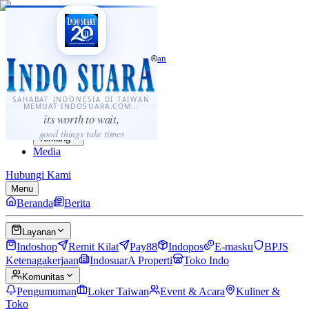
·
...
⌘K
ID
中文
Sahabat Indonesia di Taiwan
Berita
Layanan
SAHABAT INDONESIA DI TAIWAN
MEMUAT INDOSUARA.COM...
Komunitas
its worth to wait,
Panduan
good things take times
Tentang
Media
Hubungi Kami
Menu
Beranda
Berita
Layanan
Indoshop
Remit Kilat
Pay88
Indopos
E-masku
BPJS
Ketenagakerjaan
IndosuarA Properti
Toko Indo
Komunitas
Pengumuman
Loker Taiwan
Event & Acara
Kuliner &
Toko