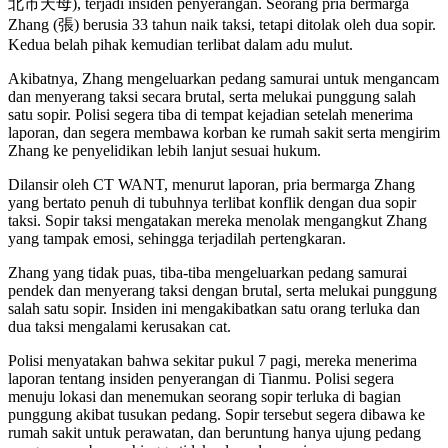
北市天母), terjadi insiden penyerangan. Seorang pria bermarga
Zhang (張) berusia 33 tahun naik taksi, tetapi ditolak oleh dua sopir.
Kedua belah pihak kemudian terlibat dalam adu mulut.
Akibatnya, Zhang mengeluarkan pedang samurai untuk mengancam
dan menyerang taksi secara brutal, serta melukai punggung salah
satu sopir. Polisi segera tiba di tempat kejadian setelah menerima
laporan, dan segera membawa korban ke rumah sakit serta mengirim
Zhang ke penyelidikan lebih lanjut sesuai hukum.
Dilansir oleh CT WANT, menurut laporan, pria bermarga Zhang
yang bertato penuh di tubuhnya terlibat konflik dengan dua sopir
taksi. Sopir taksi mengatakan mereka menolak mengangkut Zhang
yang tampak emosi, sehingga terjadilah pertengkaran.
Zhang yang tidak puas, tiba-tiba mengeluarkan pedang samurai
pendek dan menyerang taksi dengan brutal, serta melukai punggung
salah satu sopir. Insiden ini mengakibatkan satu orang terluka dan
dua taksi mengalami kerusakan cat.
Polisi menyatakan bahwa sekitar pukul 7 pagi, mereka menerima
laporan tentang insiden penyerangan di Tianmu. Polisi segera
menuju lokasi dan menemukan seorang sopir terluka di bagian
punggung akibat tusukan pedang. Sopir tersebut segera dibawa ke
rumah sakit untuk perawatan, dan beruntung hanya ujung pedang