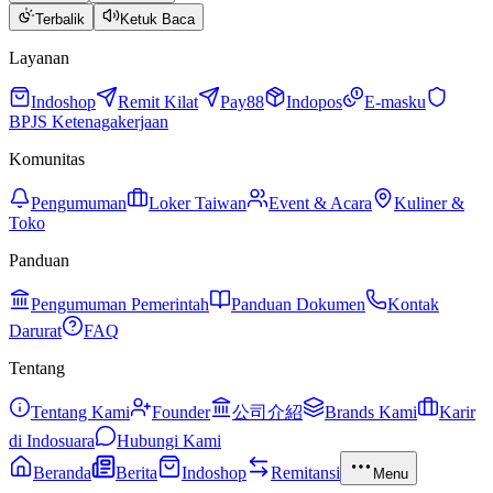
Terbalik
Ketuk Baca
Layanan
Indoshop
Remit Kilat
Pay88
Indopos
E-masku
BPJS Ketenagakerjaan
Komunitas
Pengumuman
Loker Taiwan
Event & Acara
Kuliner &
Toko
Panduan
Pengumuman Pemerintah
Panduan Dokumen
Kontak
Darurat
FAQ
Tentang
Tentang Kami
Founder
公司介紹
Brands Kami
Karir
di Indosuara
Hubungi Kami
Beranda
Berita
Indoshop
Remitansi
Menu