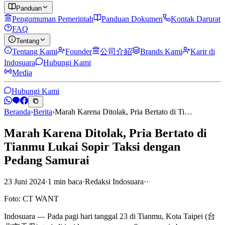
Panduan
Pengumuman Pemerintah
Panduan Dokumen
Kontak Darurat
FAQ
Tentang
Tentang Kami
Founder
公司介紹
Brands Kami
Karir di
Indosuara
Hubungi Kami
Media
Hubungi Kami
Beranda
›
Berita
›
Marah Karena Ditolak, Pria Bertato di Ti…
Marah Karena Ditolak, Pria Bertato di
Tianmu Lukai Sopir Taksi dengan
Pedang Samurai
23 Juni 2024
·
1
min
baca
·
Redaksi Indosuara
·
·
Foto: CT WANT
Indosuara — Pada pagi hari tanggal 23 di Tianmu, Kota Taipei (台