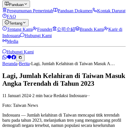
Panduan
Pengumuman Pemerintah
Panduan Dokumen
Kontak Darurat
FAQ
Tentang
Tentang Kami
Founder
公司介紹
Brands Kami
Karir di
Indosuara
Hubungi Kami
Media
Hubungi Kami
Beranda
›
Berita
›
Lagi, Jumlah Kelahiran di Taiwan Masuk A…
Lagi, Jumlah Kelahiran di Taiwan Masuk
Angka Terendah di Tahun 2023
11 Januari 2024
·
2
min
baca
·
Redaksi Indosuara
·
·
Foto: Taiwan News
Indosuara — Jumlah kelahiran di Taiwan mencapai titik terendah
baru pada tahun 2023, melanjutkan tren yang mengguncang profil
demografi negara tersebut, namun populasi secara keseluruhan