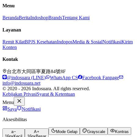
Menu
Beranda
Berita
Indoshop
Brands
Tentang Kami
Layanan
Remit Kilat
BPJS Kesehatan
Indopos
Media & Sosial
Notifikasi
Kirim
Konten
Kontak
台北市大同區寧夏路84號8F
@indosuara (LINE)
WhatsApp CS
Facebook Fanpage
info@indosuara.net
© 2020 - 2026 Indosuara. All rights reserved.
Kebijakan Privasi
Syarat & Ketentuan
Menu
Saya
Notifikasi
Aksesibilitas
a
A
Mode Gelap
Grayscale
Kontras
16
px
Kecil
16
px
Besar