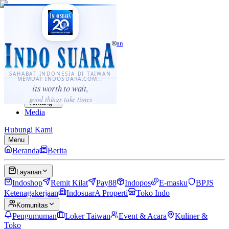
·
...
⌘K
ID
中文
Sahabat Indonesia di Taiwan
Berita
Layanan
SAHABAT INDONESIA DI TAIWAN
MEMUAT INDOSUARA.COM...
Komunitas
its worth to wait,
Panduan
good things take times
Tentang
Media
Hubungi Kami
Menu
Beranda
Berita
Layanan
Indoshop
Remit Kilat
Pay88
Indopos
E-masku
BPJS
Ketenagakerjaan
IndosuarA Properti
Toko Indo
Komunitas
Pengumuman
Loker Taiwan
Event & Acara
Kuliner &
Toko