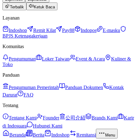
Terbalik
Ketuk Baca
Layanan
Indoshop
Remit Kilat
Pay88
Indopos
E-masku
BPJS Ketenagakerjaan
Komunitas
Pengumuman
Loker Taiwan
Event & Acara
Kuliner &
Toko
Panduan
Pengumuman Pemerintah
Panduan Dokumen
Kontak
Darurat
FAQ
Tentang
Tentang Kami
Founder
公司介紹
Brands Kami
Karir
di Indosuara
Hubungi Kami
Beranda
Berita
Indoshop
Remitansi
Menu