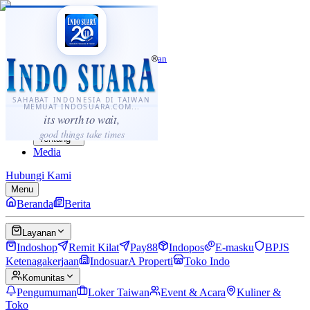
·
...
⌘K
ID
中文
Sahabat Indonesia di Taiwan
Berita
Layanan
SAHABAT INDONESIA DI TAIWAN
MEMUAT INDOSUARA.COM...
Komunitas
its worth to wait,
Panduan
good things take times
Tentang
Media
Hubungi Kami
Menu
Beranda
Berita
Layanan
Indoshop
Remit Kilat
Pay88
Indopos
E-masku
BPJS
Ketenagakerjaan
IndosuarA Properti
Toko Indo
Komunitas
Pengumuman
Loker Taiwan
Event & Acara
Kuliner &
Toko