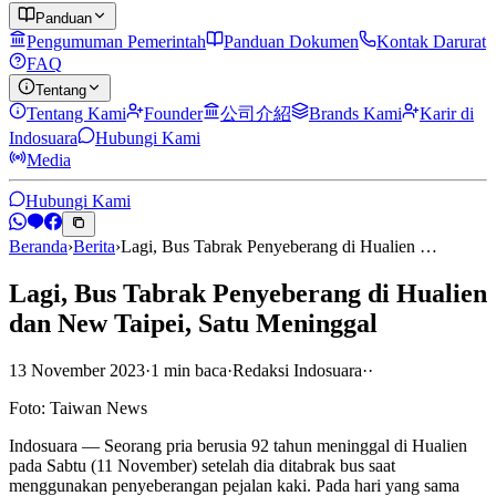
Panduan
Pengumuman Pemerintah
Panduan Dokumen
Kontak Darurat
FAQ
Tentang
Tentang Kami
Founder
公司介紹
Brands Kami
Karir di
Indosuara
Hubungi Kami
Media
Hubungi Kami
Beranda
›
Berita
›
Lagi, Bus Tabrak Penyeberang di Hualien …
Lagi, Bus Tabrak Penyeberang di Hualien
dan New Taipei, Satu Meninggal
13 November 2023
·
1
min
baca
·
Redaksi Indosuara
·
·
Foto: Taiwan News
Indosuara — Seorang pria berusia 92 tahun meninggal di Hualien
pada Sabtu (11 November) setelah dia ditabrak bus saat
menggunakan penyeberangan pejalan kaki. Pada hari yang sama