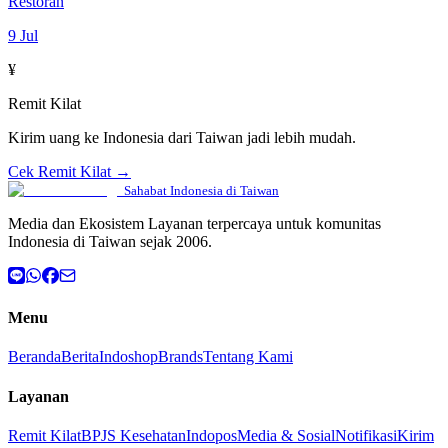
Restoran
9 Jul
¥
Remit Kilat
Kirim uang ke Indonesia dari Taiwan jadi lebih mudah.
Cek Remit Kilat →
Sahabat Indonesia di Taiwan
Media dan Ekosistem Layanan terpercaya untuk komunitas
Indonesia di Taiwan sejak 2006.
Menu
Beranda
Berita
Indoshop
Brands
Tentang Kami
Layanan
Remit Kilat
BPJS Kesehatan
Indopos
Media & Sosial
Notifikasi
Kirim