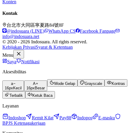
Konten
Kontak
台北市大同區寧夏路84號8F
@indosuara (LINE)
WhatsApp CS
Facebook Fanpage
info@indosuara.net
© 2020 - 2026 Indosuara. All rights reserved.
Kebijakan Privasi
Syarat & Ketentuan
Menu
Saya
Notifikasi
Aksesibilitas
a
A
Mode Gelap
Grayscale
Kontras
16
px
Kecil
16
px
Besar
Terbalik
Ketuk Baca
Layanan
Indoshop
Remit Kilat
Pay88
Indopos
E-masku
BPJS Ketenagakerjaan