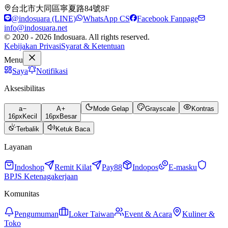
台北市大同區寧夏路84號8F
@indosuara (LINE)
WhatsApp CS
Facebook Fanpage
info@indosuara.net
© 2020 - 2026 Indosuara. All rights reserved.
Kebijakan Privasi
Syarat & Ketentuan
Menu
Saya
Notifikasi
Aksesibilitas
a
A
Mode Gelap
Grayscale
Kontras
16
px
Kecil
16
px
Besar
Terbalik
Ketuk Baca
Layanan
Indoshop
Remit Kilat
Pay88
Indopos
E-masku
BPJS Ketenagakerjaan
Komunitas
Pengumuman
Loker Taiwan
Event & Acara
Kuliner &
Toko