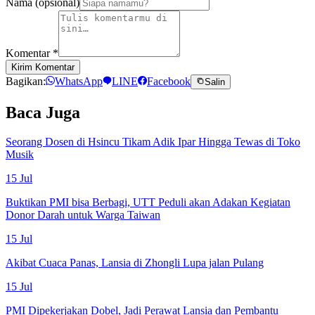
Nama (opsional)
Komentar
*
Kirim Komentar
Bagikan:
WhatsApp
LINE
Facebook
Salin
Baca Juga
Seorang Dosen di Hsincu Tikam Adik Ipar Hingga Tewas di Toko
Musik
15 Jul
Buktikan PMI bisa Berbagi, UTT Peduli akan Adakan Kegiatan
Donor Darah untuk Warga Taiwan
15 Jul
Akibat Cuaca Panas, Lansia di Zhongli Lupa jalan Pulang
15 Jul
PMI Dipekerjakan Dobel, Jadi Perawat Lansia dan Pembantu