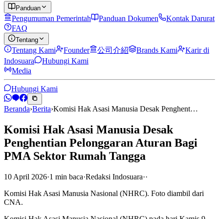
Panduan
Pengumuman Pemerintah
Panduan Dokumen
Kontak Darurat
FAQ
Tentang
Tentang Kami
Founder
公司介紹
Brands Kami
Karir di
Indosuara
Hubungi Kami
Media
Hubungi Kami
Beranda
›
Berita
›
Komisi Hak Asasi Manusia Desak Penghent…
Komisi Hak Asasi Manusia Desak
Penghentian Pelonggaran Aturan Bagi
PMA Sektor Rumah Tangga
10 April 2026
·
1
min
baca
·
Redaksi Indosuara
·
·
Komisi Hak Asasi Manusia Nasional (NHRC). Foto diambil dari
CNA.
Komisi Hak Asasi Manusia Nasional (NHRC) pada hari Kamis 9