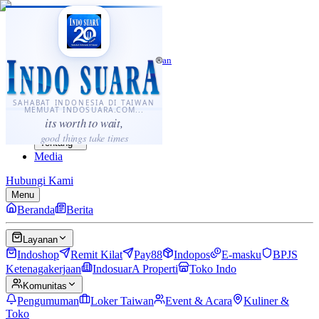
·
...
⌘K
ID
中文
Sahabat Indonesia di Taiwan
Berita
Layanan
SAHABAT INDONESIA DI TAIWAN
MEMUAT INDOSUARA.COM...
Komunitas
its worth to wait,
Panduan
good things take times
Tentang
Media
Hubungi Kami
Menu
Beranda
Berita
Layanan
Indoshop
Remit Kilat
Pay88
Indopos
E-masku
BPJS
Ketenagakerjaan
IndosuarA Properti
Toko Indo
Komunitas
Pengumuman
Loker Taiwan
Event & Acara
Kuliner &
Toko