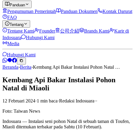
Panduan
Pengumuman Pemerintah
Panduan Dokumen
Kontak Darurat
FAQ
Tentang
Tentang Kami
Founder
公司介紹
Brands Kami
Karir di
Indosuara
Hubungi Kami
Media
Hubungi Kami
Beranda
›
Berita
›
Kembang Api Bakar Instalasi Pohon Natal …
Kembang Api Bakar Instalasi Pohon
Natal di Miaoli
12 Februari 2024
·
1
min
baca
·
Redaksi Indosuara
·
·
Foto: Taiwan News
Indosuara — Instalasi seni pohon Natal di sebuah taman di Toufen,
Miaoli ditemukan terbakar pada Sabtu (10 Februari).