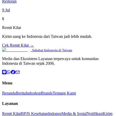
Restoran
9 Jul
¥
Remit Kilat
Kirim uang ke Indonesia dari Taiwan jadi lebih mudah.
Cek Remit Kilat →
Sahabat Indonesia di Taiwan
Media dan Ekosistem Layanan terpercaya untuk komunitas
Indonesia di Taiwan sejak 2006.
Menu
Beranda
Berita
Indoshop
Brands
Tentang Kami
Layanan
Remit Kilat
BPJS Kesehatan
Indopos
Media & Sosial
Notifikasi
Kirim