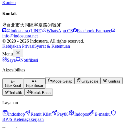
Konten
Kontak
台北市大同區寧夏路84號8F
@indosuara (LINE)
WhatsApp CS
Facebook Fanpage
info@indosuara.net
© 2020 - 2026 Indosuara. All rights reserved.
Kebijakan Privasi
Syarat & Ketentuan
Menu
Saya
Notifikasi
Aksesibilitas
a
A
Mode Gelap
Grayscale
Kontras
16
px
Kecil
16
px
Besar
Terbalik
Ketuk Baca
Layanan
Indoshop
Remit Kilat
Pay88
Indopos
E-masku
BPJS Ketenagakerjaan