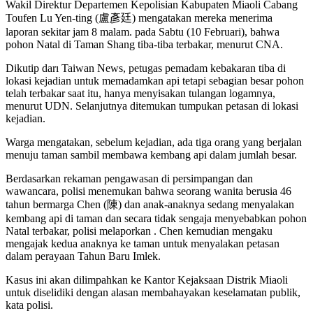
Wakil Direktur Departemen Kepolisian Kabupaten Miaoli Cabang
Toufen Lu Yen-ting (盧彥廷) mengatakan mereka menerima
laporan sekitar jam 8 malam. pada Sabtu (10 Februari), bahwa
pohon Natal di Taman Shang tiba-tiba terbakar, menurut CNA.
Dikutip darı Taiwan News, petugas pemadam kebakaran tiba di
lokasi kejadian untuk memadamkan api tetapi sebagian besar pohon
telah terbakar saat itu, hanya menyisakan tulangan logamnya,
menurut UDN. Selanjutnya ditemukan tumpukan petasan di lokasi
kejadian.
Warga mengatakan, sebelum kejadian, ada tiga orang yang berjalan
menuju taman sambil membawa kembang api dalam jumlah besar.
Berdasarkan rekaman pengawasan di persimpangan dan
wawancara, polisi menemukan bahwa seorang wanita berusia 46
tahun bermarga Chen (陳) dan anak-anaknya sedang menyalakan
kembang api di taman dan secara tidak sengaja menyebabkan pohon
Natal terbakar, polisi melaporkan . Chen kemudian mengaku
mengajak kedua anaknya ke taman untuk menyalakan petasan
dalam perayaan Tahun Baru Imlek.
Kasus ini akan dilimpahkan ke Kantor Kejaksaan Distrik Miaoli
untuk diselidiki dengan alasan membahayakan keselamatan publik,
kata polisi.