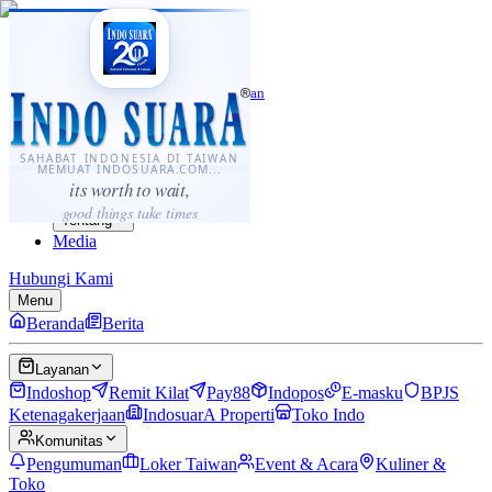
·
...
⌘K
ID
中文
Sahabat Indonesia di Taiwan
Berita
Layanan
SAHABAT INDONESIA DI TAIWAN
MEMUAT INDOSUARA.COM...
Komunitas
its worth to wait,
Panduan
good things take times
Tentang
Media
Hubungi Kami
Menu
Beranda
Berita
Layanan
Indoshop
Remit Kilat
Pay88
Indopos
E-masku
BPJS
Ketenagakerjaan
IndosuarA Properti
Toko Indo
Komunitas
Pengumuman
Loker Taiwan
Event & Acara
Kuliner &
Toko