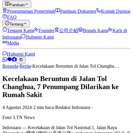
Panduan
Pengumuman Pemerintah
Panduan Dokumen
Kontak Darurat
FAQ
Tentang
Tentang Kami
Founder
公司介紹
Brands Kami
Karir di
Indosuara
Hubungi Kami
Media
Hubungi Kami
Beranda
›
Berita
›
Kecelakaan Beruntun di Jalan Tol Changhu…
Kecelakaan Beruntun di Jalan Tol
Changhua, 7 Penumpang Dilarikan ke
Rumah Sakit
4 Agustus 2024
·
2
min
baca
·
Redaksi Indosuara
·
·
Foto: LTN News
Indosuara — Kecelakaan di Jalan Tol Nasional 1, Jalan Raya