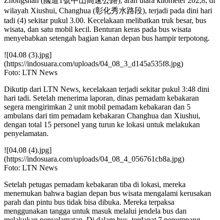
Zhongshan (國道1號中山高速公路), arah utara kilometer 202,8, di
wilayah Xiushui, Changhua (彰化秀水路段), terjadi pada dini hari
tadi (4) sekitar pukul 3.00. Kecelakaan melibatkan truk besar, bus
wisata, dan satu mobil kecil. Benturan keras pada bus wisata
menyebabkan setengah bagian kanan depan bus hampir terpotong.
![04.08 (3).jpg]
(https://indosuara.com/uploads/04_08_3_d145a535f8.jpg)
Foto: LTN News
Dikutip dari LTN News, kecelakaan terjadi sekitar pukul 3:48 dini
hari tadi. Setelah menerima laporan, dinas pemadam kebakaran
segera mengirimkan 2 unit mobil pemadam kebakaran dan 5
ambulans dari tim pemadam kebakaran Changhua dan Xiushui,
dengan total 15 personel yang turun ke lokasi untuk melakukan
penyelamatan.
![04.08 (4).jpg]
(https://indosuara.com/uploads/04_08_4_056761cb8a.jpg)
Foto: LTN News
Setelah petugas pemadam kebakaran tiba di lokasi, mereka
menemukan bahwa bagian depan bus wisata mengalami kerusakan
parah dan pintu bus tidak bisa dibuka. Mereka terpaksa
menggunakan tangga untuk masuk melalui jendela bus dan
melakukan penyelamatan. Di dalam bus, terdapat 7 penumpang