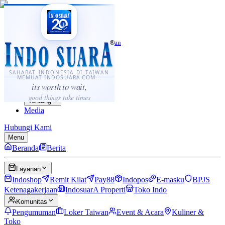
·
...
⌘K
ID
中文
Sahabat Indonesia di Taiwan
Berita
Layanan
SAHABAT INDONESIA DI TAIWAN
MEMUAT INDOSUARA.COM...
Komunitas
its worth to wait,
Panduan
good things take times
Tentang
Media
Hubungi Kami
Menu
Beranda
Berita
Layanan
Indoshop
Remit Kilat
Pay88
Indopos
E-masku
BPJS
Ketenagakerjaan
IndosuarA Properti
Toko Indo
Komunitas
Pengumuman
Loker Taiwan
Event & Acara
Kuliner &
Toko