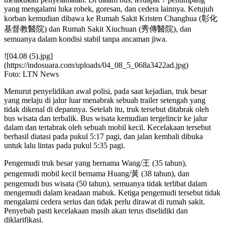
yang mengalami luka robek, goresan, dan cedera lainnya. Ketujuh
korban kemudian dibawa ke Rumah Sakit Kristen Changhua (彰化
基督教醫院) dan Rumah Sakit Xiuchuan (秀傳醫院), dan
semuanya dalam kondisi stabil tanpa ancaman jiwa.
![04.08 (5).jpg]
(https://indosuara.com/uploads/04_08_5_068a3422ad.jpg)
Foto: LTN News
Menurut penyelidikan awal polisi, pada saat kejadian, truk besar
yang melaju di jalur luar menabrak sebuah trailer setengah yang
tidak dikenal di depannya. Setelah itu, truk tersebut ditabrak oleh
bus wisata dan terbalik. Bus wisata kemudian tergelincir ke jalur
dalam dan tertabrak oleh sebuah mobil kecil. Kecelakaan tersebut
berhasil diatasi pada pukul 5:17 pagi, dan jalan kembali dibuka
untuk lalu lintas pada pukul 5:35 pagi.
Pengemudi truk besar yang bernama Wang/王 (35 tahun),
pengemudi mobil kecil bernama Huang/黃 (38 tahun), dan
pengemudi bus wisata (50 tahun), semuanya tidak terlibat dalam
mengemudi dalam keadaan mabuk. Ketiga pengemudi tersebut tidak
mengalami cedera serius dan tidak perlu dirawat di rumah sakit.
Penyebab pasti kecelakaan masih akan terus diselidiki dan
diklarifikasi.