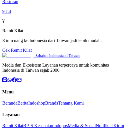
Restoran
9 Jul
¥
Remit Kilat
Kirim uang ke Indonesia dari Taiwan jadi lebih mudah.
Cek Remit Kilat →
Sahabat Indonesia di Taiwan
Media dan Ekosistem Layanan terpercaya untuk komunitas
Indonesia di Taiwan sejak 2006.
Menu
Beranda
Berita
Indoshop
Brands
Tentang Kami
Layanan
Remit Kilat
BPJS Kesehatan
Indopos
Media & Sosial
Notifikasi
Kirim