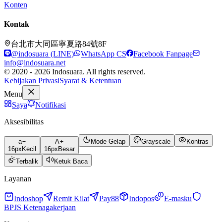
Konten
Kontak
台北市大同區寧夏路84號8F
@indosuara (LINE)
WhatsApp CS
Facebook Fanpage
info@indosuara.net
© 2020 - 2026 Indosuara. All rights reserved.
Kebijakan Privasi
Syarat & Ketentuan
Menu
Saya
Notifikasi
Aksesibilitas
a
A
Mode Gelap
Grayscale
Kontras
16
px
Kecil
16
px
Besar
Terbalik
Ketuk Baca
Layanan
Indoshop
Remit Kilat
Pay88
Indopos
E-masku
BPJS Ketenagakerjaan