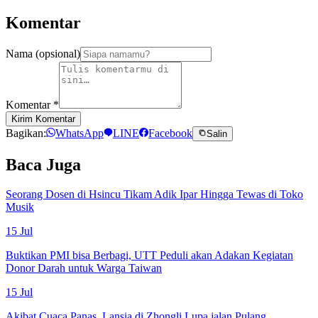
Komentar
Nama (opsional)
Komentar
*
Kirim Komentar
Bagikan:
WhatsApp
LINE
Facebook
Salin
Baca Juga
Seorang Dosen di Hsincu Tikam Adik Ipar Hingga Tewas di Toko
Musik
15 Jul
Buktikan PMI bisa Berbagi, UTT Peduli akan Adakan Kegiatan
Donor Darah untuk Warga Taiwan
15 Jul
Akibat Cuaca Panas, Lansia di Zhongli Lupa jalan Pulang