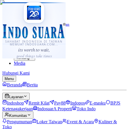
·
...
⌘K
ID
中文
Sahabat Indonesia di Taiwan
Berita
Layanan
SAHABAT INDONESIA DI TAIWAN
MEMUAT INDOSUARA.COM...
Komunitas
its worth to wait,
Panduan
good things take times
Tentang
Media
Hubungi Kami
Menu
Beranda
Berita
Layanan
Indoshop
Remit Kilat
Pay88
Indopos
E-masku
BPJS
Ketenagakerjaan
IndosuarA Properti
Toko Indo
Komunitas
Pengumuman
Loker Taiwan
Event & Acara
Kuliner &
Toko