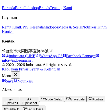
Beranda
Berita
Indoshop
Brands
Tentang Kami
Layanan
Remit Kilat
BPJS Kesehatan
Indopos
Media & Sosial
Notifikasi
Kirim
Konten
Kontak
台北市大同區寧夏路84號8F
@indosuara (LINE)
WhatsApp CS
Facebook Fanpage
info@indosuara.net
© 2020 - 2026 Indosuara. All rights reserved.
Kebijakan Privasi
Syarat & Ketentuan
Menu
Saya
Notifikasi
Aksesibilitas
a
A
Mode Gelap
Grayscale
Kontras
16
px
Kecil
16
px
Besar
Terbalik
Ketuk Baca