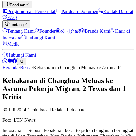
Panduan
Pengumuman Pemerintah
Panduan Dokumen
Kontak Darurat
FAQ
Tentang
Tentang Kami
Founder
公司介紹
Brands Kami
Karir di
Indosuara
Hubungi Kami
Media
Hubungi Kami
Beranda
›
Berita
›
Kebakaran di Changhua Meluas ke Asrama P…
Kebakaran di Changhua Meluas ke
Asrama Pekerja Migran, 2 Tewas dan 1
Kritis
30 Juli 2024
·
1
min
baca
·
Redaksi Indosuara
·
·
Foto: LTN News
Indosuara — Sebuah kebakaran besar terjadi di bangunan bertingkat