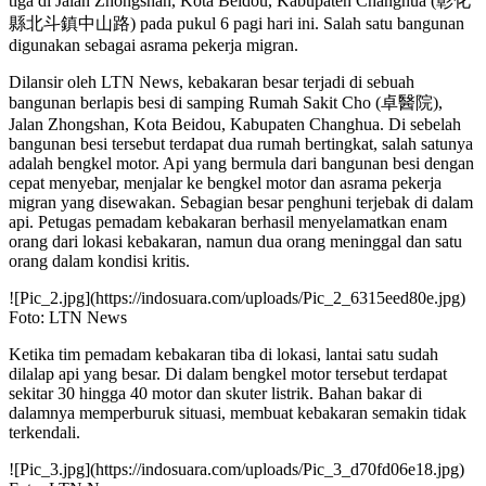
tiga di Jalan Zhongshan, Kota Beidou, Kabupaten Changhua (彰化
縣北斗鎮中山路) pada pukul 6 pagi hari ini. Salah satu bangunan
digunakan sebagai asrama pekerja migran.
Dilansir oleh LTN News, kebakaran besar terjadi di sebuah
bangunan berlapis besi di samping Rumah Sakit Cho (卓醫院),
Jalan Zhongshan, Kota Beidou, Kabupaten Changhua. Di sebelah
bangunan besi tersebut terdapat dua rumah bertingkat, salah satunya
adalah bengkel motor. Api yang bermula dari bangunan besi dengan
cepat menyebar, menjalar ke bengkel motor dan asrama pekerja
migran yang disewakan. Sebagian besar penghuni terjebak di dalam
api. Petugas pemadam kebakaran berhasil menyelamatkan enam
orang dari lokasi kebakaran, namun dua orang meninggal dan satu
orang dalam kondisi kritis.
![Pic_2.jpg](https://indosuara.com/uploads/Pic_2_6315eed80e.jpg)
Foto: LTN News
Ketika tim pemadam kebakaran tiba di lokasi, lantai satu sudah
dilalap api yang besar. Di dalam bengkel motor tersebut terdapat
sekitar 30 hingga 40 motor dan skuter listrik. Bahan bakar di
dalamnya memperburuk situasi, membuat kebakaran semakin tidak
terkendali.
![Pic_3.jpg](https://indosuara.com/uploads/Pic_3_d70fd06e18.jpg)