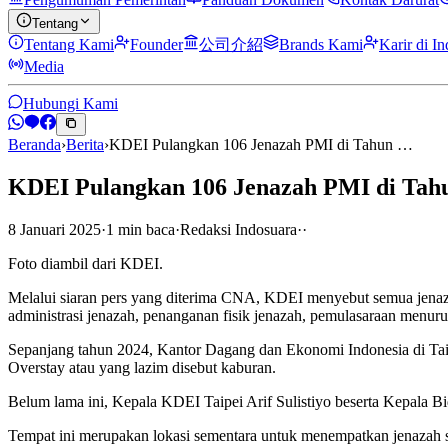
Tentang
Tentang Kami
Founder
公司介紹
Brands Kami
Karir di I
Media
Hubungi Kami
Beranda
›
Berita
›
KDEI Pulangkan 106 Jenazah PMI di Tahun …
KDEI Pulangkan 106 Jenazah PMI di Tah
8 Januari 2025
·
1
min
baca
·
Redaksi Indosuara
·
·
Foto diambil dari KDEI.
Melalui siaran pers yang diterima CNA, KDEI menyebut semua jenazah
administrasi jenazah, penanganan fisik jenazah, pemulasaraan menur
Sepanjang tahun 2024, Kantor Dagang dan Ekonomi Indonesia di Taip
Overstay atau yang lazim disebut kaburan.
Belum lama ini, Kepala KDEI Taipei Arif Sulistiyo beserta Kepala
Tempat ini merupakan lokasi sementara untuk menempatkan jenazah s