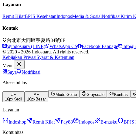
Layanan
Remit Kilat
BPJS Kesehatan
Indopos
Media & Sosial
Notifikasi
Kirim 
Kontak
台北市大同區寧夏路84號8F
@indosuara (LINE)
WhatsApp CS
Facebook Fanpage
info@i
© 2020 - 2026 Indosuara. All rights reserved.
Kebijakan Privasi
Syarat & Ketentuan
Menu
Saya
Notifikasi
Aksesibilitas
a
A
Mode Gelap
Grayscale
Kontras
16
px
Kecil
16
px
Besar
Layanan
Indoshop
Remit Kilat
Pay88
Indopos
E-masku
BPJS 
Komunitas