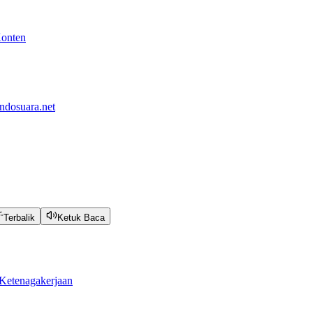
Konten
ndosuara.net
Terbalik
Ketuk Baca
Ketenagakerjaan