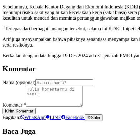
Sebelumnya, Kepala Kantor Dagang dan Ekonomi Indonesia (KDEI) di
menutupi risiko sakit yang bukan kecelakaan kerja (sakit biasa) se
kesulitan untuk mencari dan meminta pertanggungjawaban majikan tem
“Terlepas dari berbagai tantangan tersebut, selama ini KDEI Taipe
Arif juga menyampaikan bahwa pihaknya senantiasa menyampaikan i
serta resikonya.
Berkaitan dengan data hingga 19 Des 2024 ada 31 jenazah PMIO yan
Komentar
Nama (opsional)
Komentar
*
Kirim Komentar
Bagikan:
WhatsApp
LINE
Facebook
Salin
Baca Juga