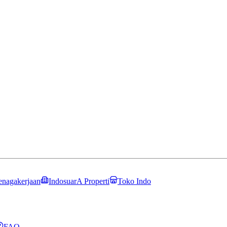
enagakerjaan
IndosuarA Properti
Toko Indo
FAQ