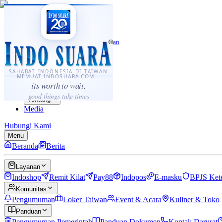
·
...
⌘K
ID
中文
Sahabat Indonesia di Taiwan
Berita
Layanan
SAHABAT INDONESIA DI TAIWAN
MEMUAT INDOSUARA.COM...
Komunitas
its worth to wait,
Panduan
good things take times
Tentang
Media
Hubungi Kami
Menu
Beranda
Berita
Layanan
Indoshop
Remit Kilat
Pay88
Indopos
E-masku
BPJS Ket
Komunitas
Pengumuman
Loker Taiwan
Event & Acara
Kuliner & Toko
Panduan
Pengumuman Pemerintah
Panduan Dokumen
Kontak Darurat