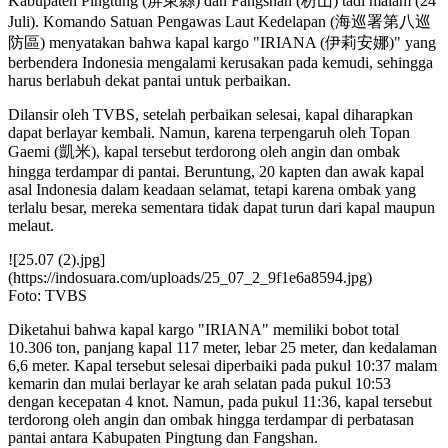
Kabupaten Pingtung (屏東縣) dan Fangshan (枋山) tadi malam (24
Juli). Komando Satuan Pengawas Laut Kedelapan (海巡署第八巡
防區) menyatakan bahwa kapal kargo "IRIANA (伊莉安娜)" yang
berbendera Indonesia mengalami kerusakan pada kemudi, sehingga
harus berlabuh dekat pantai untuk perbaikan.
Dilansir oleh TVBS, setelah perbaikan selesai, kapal diharapkan
dapat berlayar kembali. Namun, karena terpengaruh oleh Topan
Gaemi (凱米), kapal tersebut terdorong oleh angin dan ombak
hingga terdampar di pantai. Beruntung, 20 kapten dan awak kapal
asal Indonesia dalam keadaan selamat, tetapi karena ombak yang
terlalu besar, mereka sementara tidak dapat turun dari kapal maupun
melaut.
![25.07 (2).jpg]
(https://indosuara.com/uploads/25_07_2_9f1e6a8594.jpg)
Foto: TVBS
Diketahui bahwa kapal kargo "IRIANA" memiliki bobot total
10.306 ton, panjang kapal 117 meter, lebar 25 meter, dan kedalaman
6,6 meter. Kapal tersebut selesai diperbaiki pada pukul 10:37 malam
kemarin dan mulai berlayar ke arah selatan pada pukul 10:53
dengan kecepatan 4 knot. Namun, pada pukul 11:36, kapal tersebut
terdorong oleh angin dan ombak hingga terdampar di perbatasan
pantai antara Kabupaten Pingtung dan Fangshan.