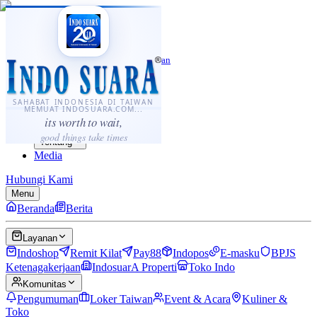
·
...
⌘K
ID
中文
Sahabat Indonesia di Taiwan
Berita
Layanan
SAHABAT INDONESIA DI TAIWAN
MEMUAT INDOSUARA.COM...
Komunitas
its worth to wait,
Panduan
good things take times
Tentang
Media
Hubungi Kami
Menu
Beranda
Berita
Layanan
Indoshop
Remit Kilat
Pay88
Indopos
E-masku
BPJS
Ketenagakerjaan
IndosuarA Properti
Toko Indo
Komunitas
Pengumuman
Loker Taiwan
Event & Acara
Kuliner &
Toko