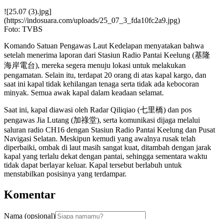
![25.07 (3).jpg]
(https://indosuara.com/uploads/25_07_3_fda10fc2a9.jpg)
Foto: TVBS
Komando Satuan Pengawas Laut Kedelapan menyatakan bahwa
setelah menerima laporan dari Stasiun Radio Pantai Keelung (基隆
海岸電台), mereka segera menuju lokasi untuk melakukan
pengamatan. Selain itu, terdapat 20 orang di atas kapal kargo, dan
saat ini kapal tidak kehilangan tenaga serta tidak ada kebocoran
minyak. Semua awak kapal dalam keadaan selamat.
Saat ini, kapal diawasi oleh Radar Qiliqiao (七里橋) dan pos
pengawas Jia Lutang (加祿堂), serta komunikasi dijaga melalui
saluran radio CH16 dengan Stasiun Radio Pantai Keelung dan Pusat
Navigasi Selatan. Meskipun kemudi yang awalnya rusak telah
diperbaiki, ombak di laut masih sangat kuat, ditambah dengan jarak
kapal yang terlalu dekat dengan pantai, sehingga sementara waktu
tidak dapat berlayar keluar. Kapal tersebut berlabuh untuk
menstabilkan posisinya yang terdampar.
Komentar
Nama (opsional)