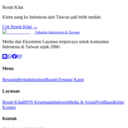
Remit Kilat
Kirim uang ke Indonesia dari Taiwan jadi lebih mudah.
Cek Remit Kilat →
Sahabat Indonesia di Taiwan
Media dan Ekosistem Layanan terpercaya untuk komunitas
Indonesia di Taiwan sejak 2006.
Menu
Beranda
Berita
Indoshop
Brands
Tentang Kami
Layanan
Remit Kilat
BPJS Kesehatan
Indopos
Media & Sosial
Notifikasi
Kirim
Konten
Kontak