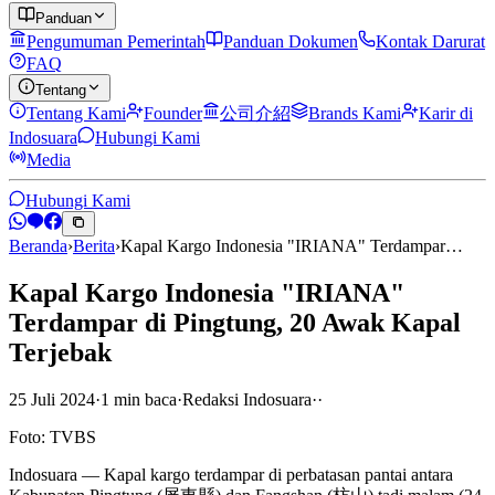
Panduan
Pengumuman Pemerintah
Panduan Dokumen
Kontak Darurat
FAQ
Tentang
Tentang Kami
Founder
公司介紹
Brands Kami
Karir di
Indosuara
Hubungi Kami
Media
Hubungi Kami
Beranda
›
Berita
›
Kapal Kargo Indonesia "IRIANA" Terdampar…
Kapal Kargo Indonesia "IRIANA"
Terdampar di Pingtung, 20 Awak Kapal
Terjebak
25 Juli 2024
·
1
min
baca
·
Redaksi Indosuara
·
·
Foto: TVBS
Indosuara — Kapal kargo terdampar di perbatasan pantai antara