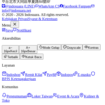
台北市大同區寧夏路84號8F
@indosuara (LINE)
WhatsApp CS
Facebook Fanpage
info@indosuara.net
© 2020 - 2026 Indosuara. All rights reserved.
Kebijakan Privasi
Syarat & Ketentuan
Menu
Saya
Notifikasi
Aksesibilitas
a
A
Mode Gelap
Grayscale
Kontras
16
px
Kecil
16
px
Besar
Terbalik
Ketuk Baca
Layanan
Indoshop
Remit Kilat
Pay88
Indopos
E-masku
BPJS Ketenagakerjaan
Komunitas
Pengumuman
Loker Taiwan
Event & Acara
Kuliner &
Toko