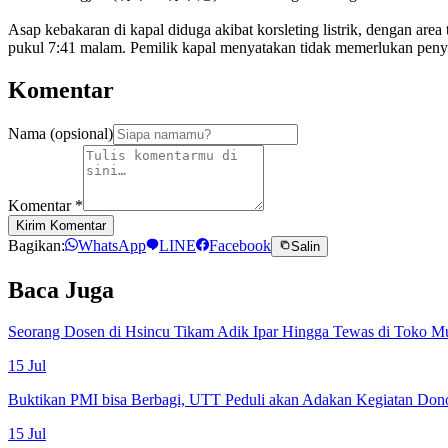
Asap kebakaran di kapal diduga akibat korsleting listrik, dengan are
pukul 7:41 malam. Pemilik kapal menyatakan tidak memerlukan penyel
Komentar
Nama (opsional)
Komentar
*
Kirim Komentar
Bagikan:
WhatsApp
LINE
Facebook
Salin
Baca Juga
Seorang Dosen di Hsincu Tikam Adik Ipar Hingga Tewas di Toko M
15 Jul
Buktikan PMI bisa Berbagi, UTT Peduli akan Adakan Kegiatan Don
15 Jul