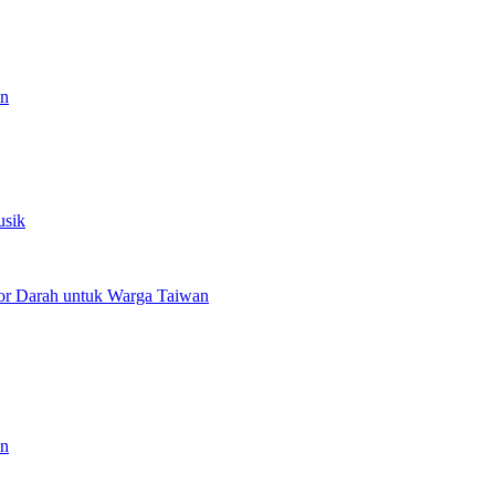
an
usik
or Darah untuk Warga Taiwan
an