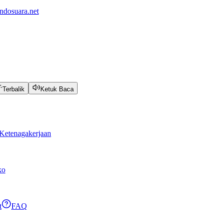
ndosuara.net
Terbalik
Ketuk Baca
Ketenagakerjaan
ko
t
FAQ