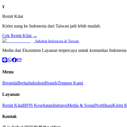
¥
Remit Kilat
Kirim uang ke Indonesia dari Taiwan jadi lebih mudah.
Cek Remit Kilat →
Sahabat Indonesia di Taiwan
Media dan Ekosistem Layanan terpercaya untuk komunitas Indonesia 
Menu
Beranda
Berita
Indoshop
Brands
Tentang Kami
Layanan
Remit Kilat
BPJS Kesehatan
Indopos
Media & Sosial
Notifikasi
Kirim 
Kontak