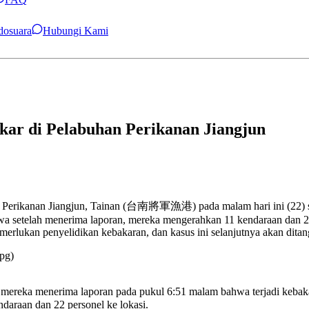
ndosuara
Hubungi Kami
kar di Pelabuhan Perikanan Jiangjun
n Perikanan Jiangjun, Tainan (台南將軍漁港) pada malam hari ini (22) seki
 setelah menerima laporan, mereka mengerahkan 11 kendaraan dan 22 
erlukan penyelidikan kebakaran, dan kasus ini selanjutnya akan ditanga
jpg)
reka menerima laporan pada pukul 6:51 malam bahwa terjadi kebakar
raan dan 22 personel ke lokasi.