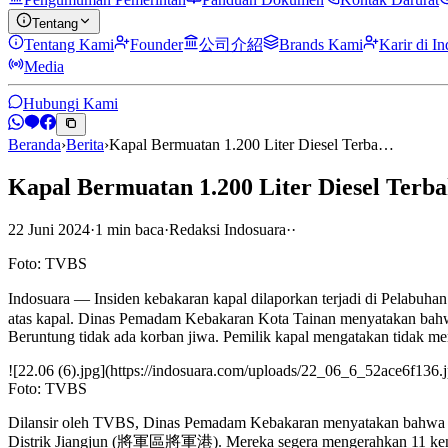
Tentang
Tentang Kami
Founder
公司介紹
Brands Kami
Karir di I
Media
Hubungi Kami
Beranda
›
Berita
›
Kapal Bermuatan 1.200 Liter Diesel Terba…
Kapal Bermuatan 1.200 Liter Diesel Terba
22 Juni 2024
·
1
min
baca
·
Redaksi Indosuara
·
·
Foto: TVBS
Indosuara — Insiden kebakaran kapal dilaporkan terjadi di Pelabuha
atas kapal. Dinas Pemadam Kebakaran Kota Tainan menyatakan bahwa
Beruntung tidak ada korban jiwa. Pemilik kapal mengatakan tidak mem
![22.06 (6).jpg](https://indosuara.com/uploads/22_06_6_52ace6f136.
Foto: TVBS
Dilansir oleh TVBS, Dinas Pemadam Kebakaran menyatakan bahwa me
Distrik Jiangjun (將軍區將軍港). Mereka segera mengerahkan 11 kenda