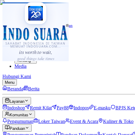
·
...
⌘K
ID
中文
Sahabat Indonesia di Taiwan
Berita
Layanan
SAHABAT INDONESIA DI TAIWAN
MEMUAT INDOSUARA.COM...
Komunitas
its worth to wait,
Panduan
good things take times
Tentang
Media
Hubungi Kami
Menu
Beranda
Berita
Layanan
Indoshop
Remit Kilat
Pay88
Indopos
E-masku
BPJS Ket
Komunitas
Pengumuman
Loker Taiwan
Event & Acara
Kuliner & Toko
Panduan
Pengumuman Pemerintah
Panduan Dokumen
Kontak Darurat