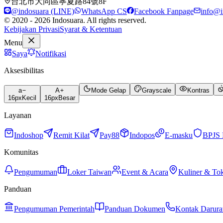
台北市大同區寧夏路84號8F
@indosuara (LINE)
WhatsApp CS
Facebook Fanpage
info@i
© 2020 - 2026 Indosuara. All rights reserved.
Kebijakan Privasi
Syarat & Ketentuan
Menu
Saya
Notifikasi
Aksesibilitas
a
A
Mode Gelap
Grayscale
Kontras
16
px
Kecil
16
px
Besar
Layanan
Indoshop
Remit Kilat
Pay88
Indopos
E-masku
BPJS 
Komunitas
Pengumuman
Loker Taiwan
Event & Acara
Kuliner & To
Panduan
Pengumuman Pemerintah
Panduan Dokumen
Kontak Darura