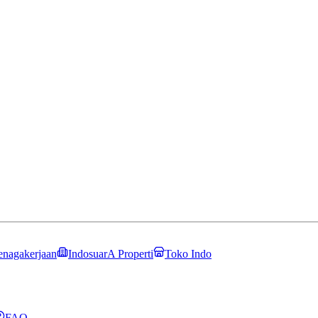
enagakerjaan
IndosuarA Properti
Toko Indo
FAQ