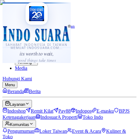
·
...
⌘K
ID
中文
Sahabat Indonesia di Taiwan
Berita
Layanan
SAHABAT INDONESIA DI TAIWAN
MEMUAT INDOSUARA.COM...
Komunitas
its worth to wait,
Panduan
good things take times
Tentang
Media
Hubungi Kami
Menu
Beranda
Berita
Layanan
Indoshop
Remit Kilat
Pay88
Indopos
E-masku
BPJS
Ketenagakerjaan
IndosuarA Properti
Toko Indo
Komunitas
Pengumuman
Loker Taiwan
Event & Acara
Kuliner &
Toko