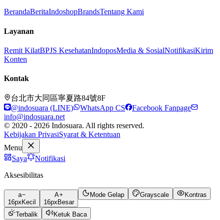
Beranda
Berita
Indoshop
Brands
Tentang Kami
Layanan
Remit Kilat
BPJS Kesehatan
Indopos
Media & Sosial
Notifikasi
Kirim
Konten
Kontak
台北市大同區寧夏路84號8F
@indosuara (LINE)
WhatsApp CS
Facebook Fanpage
info@indosuara.net
© 2020 - 2026 Indosuara. All rights reserved.
Kebijakan Privasi
Syarat & Ketentuan
Menu
Saya
Notifikasi
Aksesibilitas
a
A
Mode Gelap
Grayscale
Kontras
16
px
Kecil
16
px
Besar
Terbalik
Ketuk Baca