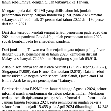
tahun sebelumnya, dengan tujuan terbanyak ke Taiwan.
Mengacu pada data BP2MI yang dirilis tahun ini, jumlah
penempatan Pekerja Migran Indonesia (PMI) pada 2023 tercatat
sebanyak 274.965, naik 37 persen dari tahun 2022 dan 176 persen
dari tahun 2021.
Dari data tersebut, kendati sempat terjadi penurunan pada 2020 dan
2021 akibat pandemi Covid-19, jumlah penempatan tahun 2023
sudah kembali pada level sebelum pandemi.
Dari jumlah itu, Taiwan masih menjadi negara tujuan paling favorit
dengan 83.216 penempatan di tahun 2023, kemudian disusul
Malaysia sebanyak 72.260, dan Hongkong sejumlah 65.916.
Adapun setelahnya adalah Korea Selatan (12.579), Jepang (9.637),
Singapura (7.989), dan Brunei Darussalam (2.878). Data tersebut
memasukkan ke negara Arab seperti Arab Saudi, Qatar, atau Uni
Emirat Arab ke negara penempatan “Lainnya”.
Berdasarkan data BP2MI dari Januari hingga Agustus 2024, sektor
informal masih mendominasi distribusi pekerja migran. Meskipun
terdapat selisih tipis antara pekerja sektor formal dan informal pada
Januari hingga Februari 2024, serta peningkatan jumlah pekerja
sektor formal menjadi 15.455 pada April 2024 dibandingkan 14.348