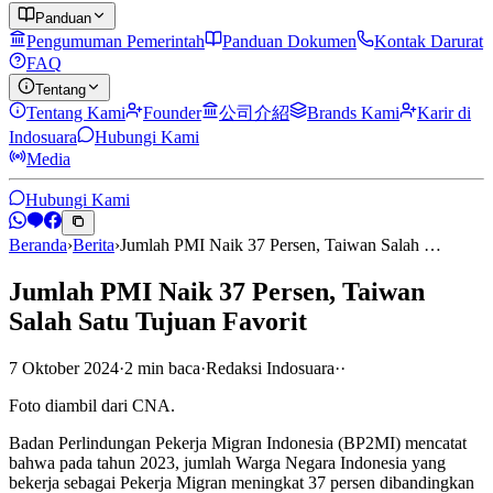
Panduan
Pengumuman Pemerintah
Panduan Dokumen
Kontak Darurat
FAQ
Tentang
Tentang Kami
Founder
公司介紹
Brands Kami
Karir di
Indosuara
Hubungi Kami
Media
Hubungi Kami
Beranda
›
Berita
›
Jumlah PMI Naik 37 Persen, Taiwan Salah …
Jumlah PMI Naik 37 Persen, Taiwan
Salah Satu Tujuan Favorit
7 Oktober 2024
·
2
min
baca
·
Redaksi Indosuara
·
·
Foto diambil dari CNA.
Badan Perlindungan Pekerja Migran Indonesia (BP2MI) mencatat
bahwa pada tahun 2023, jumlah Warga Negara Indonesia yang
bekerja sebagai Pekerja Migran meningkat 37 persen dibandingkan