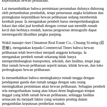
kepemilikan hewan peliharaan.
Lai menambahkan bahwa permintaan perumahan dulunya didorong
oleh pertumbuhan penduduk, tetapi penurunan angka kelahiran dan
peningkatan kepemilikan hewan peliharaan sedang membentuk
kembali pasar. Ia mengatakan pembeli harus mempertimbangkan
lokasi dan nilai jual kembali dengan cermat saat memilih rumah
kecil dan berbiaya rendah, karena pergeseran demografis dapat
memengaruhi likuiditas jangka panjang.
Wakil manajer riset Chinatrust Real Estate Co., Chuang Si-ming (莊
思敏), mengatakan kepada Commercial Times bahwa hewan
peliharaan telah berevolusi menjadi anggota keluarga. Ia
mengatakan pembeli rumah sekarang tidak hanya
mempertimbangkan transportasi, sekolah, dan fasilitas, tetapi juga
fitur ramah hewan peliharaan seperti taman, klinik hewan, dan toko
perlengkapan hewan peliharaan.
Ia menambahkan bahwa meningkatnya rumah tangga dengan
pendapatan ganda dan rumah tangga dengan satu orang
meningkatkan permintaan akan hewan peliharaan. Sebagian pembeli
rela mengorbankan ruang atau lokasi demi lingkungan tempat
tinggal yang lebih ramah hewan peliharaan, sehingga fasilitas
semacam itu menjadi faktor yang semakin penting dalam
pengambilan keputusan pembelian rumah.