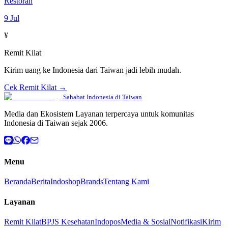
Restoran
9 Jul
¥
Remit Kilat
Kirim uang ke Indonesia dari Taiwan jadi lebih mudah.
Cek Remit Kilat →
Sahabat Indonesia di Taiwan
Media dan Ekosistem Layanan terpercaya untuk komunitas
Indonesia di Taiwan sejak 2006.
Menu
Beranda
Berita
Indoshop
Brands
Tentang Kami
Layanan
Remit Kilat
BPJS Kesehatan
Indopos
Media & Sosial
Notifikasi
Kirim