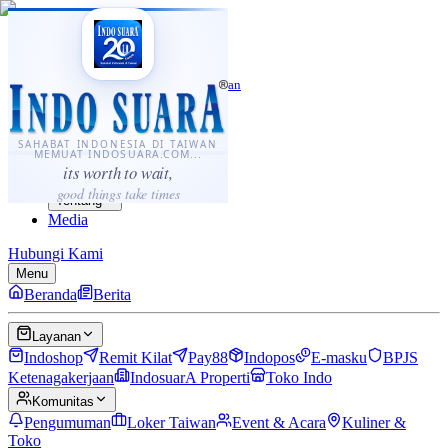
·
...
⌘K
ID
中文
Sahabat Indonesia di Taiwan
Berita
Layanan
SAHABAT INDONESIA DI TAIWAN
MEMUAT INDOSUARA.COM...
Komunitas
its worth to wait,
Panduan
good things take times
Tentang
Media
Hubungi Kami
Menu
Beranda
Berita
Layanan
Indoshop
Remit Kilat
Pay88
Indopos
E-masku
BPJS
Ketenagakerjaan
IndosuarA Properti
Toko Indo
Komunitas
Pengumuman
Loker Taiwan
Event & Acara
Kuliner &
Toko