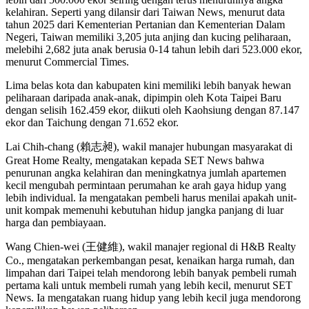
kelahiran. Seperti yang dilansir dari Taiwan News, menurut data
tahun 2025 dari Kementerian Pertanian dan Kementerian Dalam
Negeri, Taiwan memiliki 3,205 juta anjing dan kucing peliharaan,
melebihi 2,682 juta anak berusia 0-14 tahun lebih dari 523.000 ekor,
menurut Commercial Times.
Lima belas kota dan kabupaten kini memiliki lebih banyak hewan
peliharaan daripada anak-anak, dipimpin oleh Kota Taipei Baru
dengan selisih 162.459 ekor, diikuti oleh Kaohsiung dengan 87.147
ekor dan Taichung dengan 71.652 ekor.
Lai Chih-chang (賴志昶), wakil manajer hubungan masyarakat di
Great Home Realty, mengatakan kepada SET News bahwa
penurunan angka kelahiran dan meningkatnya jumlah apartemen
kecil mengubah permintaan perumahan ke arah gaya hidup yang
lebih individual. Ia mengatakan pembeli harus menilai apakah unit-
unit kompak memenuhi kebutuhan hidup jangka panjang di luar
harga dan pembiayaan.
Wang Chien-wei (王健維), wakil manajer regional di H&B Realty
Co., mengatakan perkembangan pesat, kenaikan harga rumah, dan
limpahan dari Taipei telah mendorong lebih banyak pembeli rumah
pertama kali untuk membeli rumah yang lebih kecil, menurut SET
News. Ia mengatakan ruang hidup yang lebih kecil juga mendorong