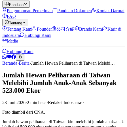
Panduan
Pengumuman Pemerintah
Panduan Dokumen
Kontak Darurat
FAQ
Tentang
Tentang Kami
Founder
公司介紹
Brands Kami
Karir di
Indosuara
Hubungi Kami
Media
Hubungi Kami
Beranda
›
Berita
›
Jumlah Hewan Peliharaan di Taiwan Melebi…
Jumlah Hewan Peliharaan di Taiwan
Melebihi Jumlah Anak-Anak Sebanyak
523.000 Ekor
23 Juni 2026
·
2
min
baca
·
Redaksi Indosuara
·
·
Foto diambil dari CNA.
Jumlah hewan peliharaan di Taiwan kini melebihi jumlah anak-anak
lebih dari 500.000 ekor seiring dengan terus menurunnya angka