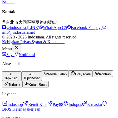
Konten
Kontak
台北市大同區寧夏路84號8F
@indosuara (LINE)
WhatsApp CS
Facebook Fanpage
info@indosuara.net
© 2020 - 2026 Indosuara. All rights reserved.
Kebijakan Privasi
Syarat & Ketentuan
Menu
Saya
Notifikasi
Aksesibilitas
a
A
Mode Gelap
Grayscale
Kontras
16
px
Kecil
16
px
Besar
Terbalik
Ketuk Baca
Layanan
Indoshop
Remit Kilat
Pay88
Indopos
E-masku
BPJS Ketenagakerjaan