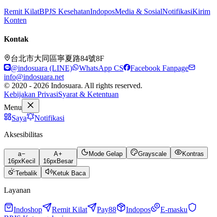
Remit Kilat
BPJS Kesehatan
Indopos
Media & Sosial
Notifikasi
Kirim
Konten
Kontak
台北市大同區寧夏路84號8F
@indosuara (LINE)
WhatsApp CS
Facebook Fanpage
info@indosuara.net
© 2020 - 2026 Indosuara. All rights reserved.
Kebijakan Privasi
Syarat & Ketentuan
Menu
Saya
Notifikasi
Aksesibilitas
a
A
Mode Gelap
Grayscale
Kontras
16
px
Kecil
16
px
Besar
Terbalik
Ketuk Baca
Layanan
Indoshop
Remit Kilat
Pay88
Indopos
E-masku