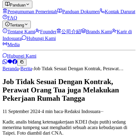
Panduan
Pengumuman Pemerintah
Panduan Dokumen
Kontak Darurat
FAQ
Tentang
Tentang Kami
Founder
公司介紹
Brands Kami
Karir di
Indosuara
Hubungi Kami
Media
Hubungi Kami
Beranda
›
Berita
›
Job Tidak Sesuai Dengan Kontrak, Perawat…
Job Tidak Sesuai Dengan Kontrak,
Perawat Orang Tua juga Melakukan
Pekerjaan Rumah Tangga
11 September 2024
·
4
min
baca
·
Redaksi Indosuara
·
·
Kadir, analis bidang ketenagakerjaan KDEI (baju putih) sedang
menerima tumpeng saat menghadiri sebuah acara kebudayaan di
Taipei. Foto diambil dari CNA.