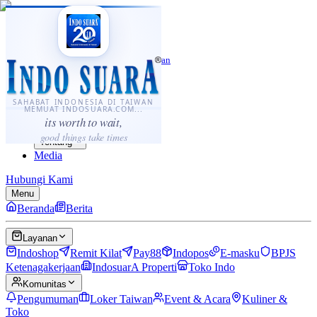
·
...
⌘K
ID
中文
Sahabat Indonesia di Taiwan
Berita
Layanan
SAHABAT INDONESIA DI TAIWAN
MEMUAT INDOSUARA.COM...
Komunitas
its worth to wait,
Panduan
good things take times
Tentang
Media
Hubungi Kami
Menu
Beranda
Berita
Layanan
Indoshop
Remit Kilat
Pay88
Indopos
E-masku
BPJS
Ketenagakerjaan
IndosuarA Properti
Toko Indo
Komunitas
Pengumuman
Loker Taiwan
Event & Acara
Kuliner &
Toko