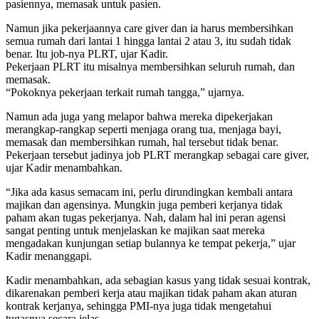
pasiennya, memasak untuk pasien.
Namun jika pekerjaannya care giver dan ia harus membersihkan
semua rumah dari lantai 1 hingga lantai 2 atau 3, itu sudah tidak
benar. Itu job-nya PLRT, ujar Kadir.
Pekerjaan PLRT itu misalnya membersihkan seluruh rumah, dan
memasak.
“Pokoknya pekerjaan terkait rumah tangga,” ujarnya.
Namun ada juga yang melapor bahwa mereka dipekerjakan
merangkap-rangkap seperti menjaga orang tua, menjaga bayi,
memasak dan membersihkan rumah, hal tersebut tidak benar.
Pekerjaan tersebut jadinya job PLRT merangkap sebagai care giver,
ujar Kadir menambahkan.
“Jika ada kasus semacam ini, perlu dirundingkan kembali antara
majikan dan agensinya. Mungkin juga pemberi kerjanya tidak
paham akan tugas pekerjanya. Nah, dalam hal ini peran agensi
sangat penting untuk menjelaskan ke majikan saat mereka
mengadakan kunjungan setiap bulannya ke tempat pekerja,” ujar
Kadir menanggapi.
Kadir menambahkan, ada sebagian kasus yang tidak sesuai kontrak,
dikarenakan pemberi kerja atau majikan tidak paham akan aturan
kontrak kerjanya, sehingga PMI-nya juga tidak mengetahui
tugasnya secara jelas.