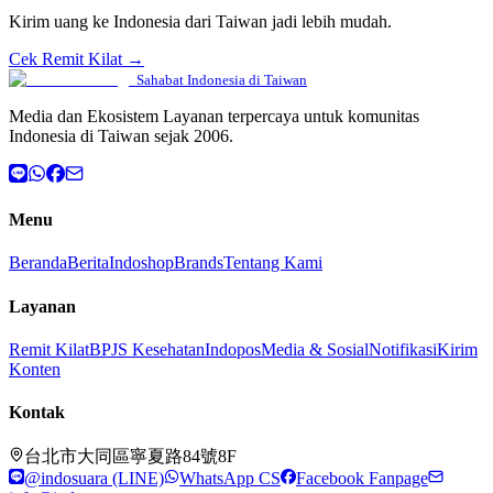
Kirim uang ke Indonesia dari Taiwan jadi lebih mudah.
Cek Remit Kilat →
Sahabat Indonesia di Taiwan
Media dan Ekosistem Layanan terpercaya untuk komunitas
Indonesia di Taiwan sejak 2006.
Menu
Beranda
Berita
Indoshop
Brands
Tentang Kami
Layanan
Remit Kilat
BPJS Kesehatan
Indopos
Media & Sosial
Notifikasi
Kirim
Konten
Kontak
台北市大同區寧夏路84號8F
@indosuara (LINE)
WhatsApp CS
Facebook Fanpage