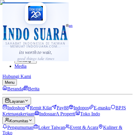
·
...
⌘K
ID
中文
Sahabat Indonesia di Taiwan
Berita
Layanan
SAHABAT INDONESIA DI TAIWAN
MEMUAT INDOSUARA.COM...
Komunitas
its worth to wait,
Panduan
good things take times
Tentang
Media
Hubungi Kami
Menu
Beranda
Berita
Layanan
Indoshop
Remit Kilat
Pay88
Indopos
E-masku
BPJS
Ketenagakerjaan
IndosuarA Properti
Toko Indo
Komunitas
Pengumuman
Loker Taiwan
Event & Acara
Kuliner &
Toko