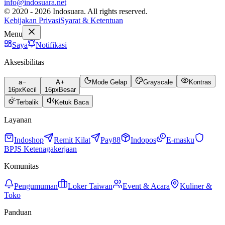
info@indosuara.net
© 2020 - 2026 Indosuara. All rights reserved.
Kebijakan Privasi
Syarat & Ketentuan
Menu
Saya
Notifikasi
Aksesibilitas
a
A
Mode Gelap
Grayscale
Kontras
16
px
Kecil
16
px
Besar
Terbalik
Ketuk Baca
Layanan
Indoshop
Remit Kilat
Pay88
Indopos
E-masku
BPJS Ketenagakerjaan
Komunitas
Pengumuman
Loker Taiwan
Event & Acara
Kuliner &
Toko
Panduan