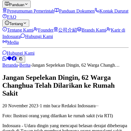
Panduan
Pengumuman Pemerintah
Panduan Dokumen
Kontak Darurat
FAQ
Tentang
Tentang Kami
Founder
公司介紹
Brands Kami
Karir di
Indosuara
Hubungi Kami
Media
Hubungi Kami
Beranda
›
Berita
›
Jangan Sepelekan Dingin, 62 Warga Changh…
Jangan Sepelekan Dingin, 62 Warga
Changhua Telah Dilarikan ke Rumah
Sakit
20 November 2023
·
1
min
baca
·
Redaksi Indosuara
·
·
Foto: Ilustrasi orang yang dilarikan ke rumah sakit (via RTI)
Indosuara - Udara dingin yang mencapai belasan derajat dibeberapa
daerah di Tawan telah membuat beberapa orang mengalami sakit