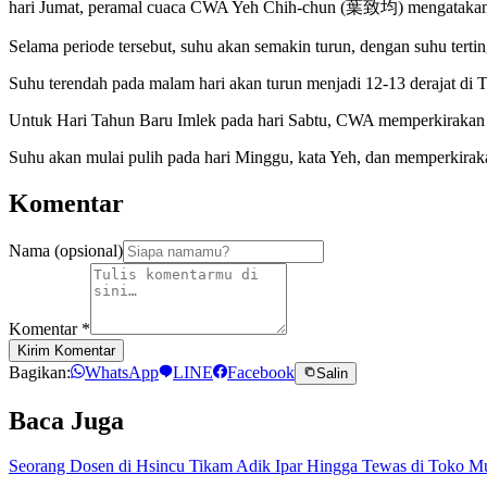
hari Jumat, peramal cuaca CWA Yeh Chih-chun (葉致均) mengataka
Selama periode tersebut, suhu akan semakin turun, dengan suhu terting
Suhu terendah pada malam hari akan turun menjadi 12-13 derajat di Ta
Untuk Hari Tahun Baru Imlek pada hari Sabtu, CWA memperkirakan kon
Suhu akan mulai pulih pada hari Minggu, kata Yeh, dan memperkirakan 
Komentar
Nama (opsional)
Komentar
*
Kirim Komentar
Bagikan:
WhatsApp
LINE
Facebook
Salin
Baca Juga
Seorang Dosen di Hsincu Tikam Adik Ipar Hingga Tewas di Toko M