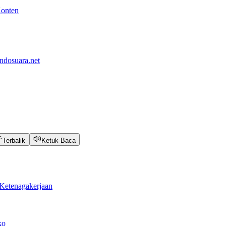
Konten
ndosuara.net
Terbalik
Ketuk Baca
Ketenagakerjaan
ko