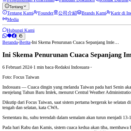
Tentang
Tentang Kami
Founder
公司介紹
Brands Kami
Karir di I
Media
Hubungi Kami
Beranda
›
Berita
›
Ini Skema Penurunan Cuaca Sepanjang Imle…
Ini Skema Penurunan Cuaca Sepanjang Im
6 Februari 2024
·
1
min
baca
·
Redaksi Indosuara
·
·
Foto: Focus Taiwan
Indosuara — Cuaca dingin yang melanda Taiwan pada hari Senin akan
menjelang Tahun Baru Imlek, menurut Central Weather Administrati
Dikutip dari Focus Taiwan, saat sistem pertama bergerak ke selatan di
tengah dan selatan, kata CWA.
Sementara itu, suhu terendah dalam semalam akan turun menjadi 13-15
Pada hari Rabu dan Kamis, sistem cuaca kedua akan tiba, membawa hu