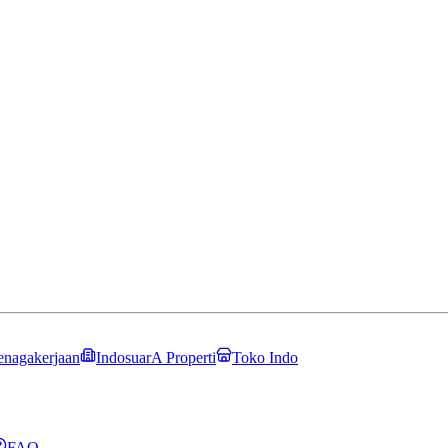
enagakerjaan
IndosuarA Properti
Toko Indo
FAQ