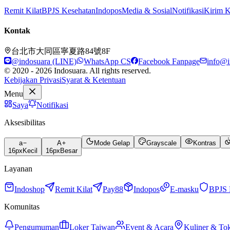
Remit Kilat
BPJS Kesehatan
Indopos
Media & Sosial
Notifikasi
Kirim 
Kontak
台北市大同區寧夏路84號8F
@indosuara (LINE)
WhatsApp CS
Facebook Fanpage
info@i
© 2020 - 2026 Indosuara. All rights reserved.
Kebijakan Privasi
Syarat & Ketentuan
Menu
Saya
Notifikasi
Aksesibilitas
a
A
Mode Gelap
Grayscale
Kontras
16
px
Kecil
16
px
Besar
Layanan
Indoshop
Remit Kilat
Pay88
Indopos
E-masku
BPJS 
Komunitas
Pengumuman
Loker Taiwan
Event & Acara
Kuliner & To