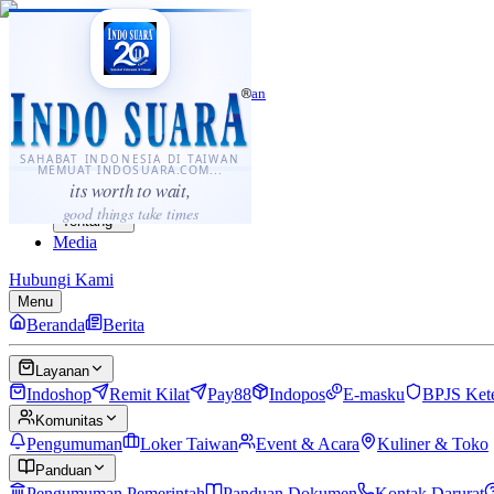
·
...
⌘K
ID
中文
Sahabat Indonesia di Taiwan
Berita
Layanan
SAHABAT INDONESIA DI TAIWAN
MEMUAT INDOSUARA.COM...
Komunitas
its worth to wait,
Panduan
good things take times
Tentang
Media
Hubungi Kami
Menu
Beranda
Berita
Layanan
Indoshop
Remit Kilat
Pay88
Indopos
E-masku
BPJS Ket
Komunitas
Pengumuman
Loker Taiwan
Event & Acara
Kuliner & Toko
Panduan
Pengumuman Pemerintah
Panduan Dokumen
Kontak Darurat