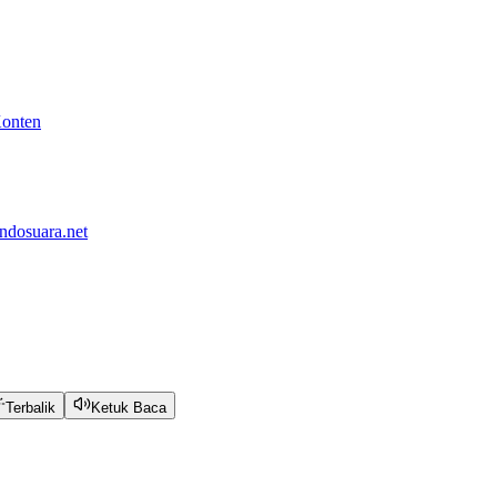
Konten
ndosuara.net
Terbalik
Ketuk Baca