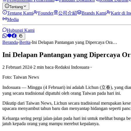
Tentang
Tentang Kami
Founder
公司介紹
Brands Kami
Karir di I
Media
Hubungi Kami
Beranda
›
Berita
›
Ini Delapan Pantangan yang Dipercaya Ora…
Ini Delapan Pantangan yang Dipercaya O
2 Februari 2024
·
2
min
baca
·
Redaksi Indosuara
·
·
Foto: Taiwan News
Indosuara — Minggu (4 Februari) ini adalah Lichun (立春), yang dia
yang secara tradisional dipatuhi oleh orang Taiwan pada hari ini.
Dikutip dari Taiwan News, Lichun secara tradisional merupakan kese
upacara menyambut tahun baru dan menyantap hidangan seperti pancak
Keluarga sering pergi jalan-jalan pada hari ini untuk melihat bunga
jatuh kepada orang yang mampu merebut kepalanya.