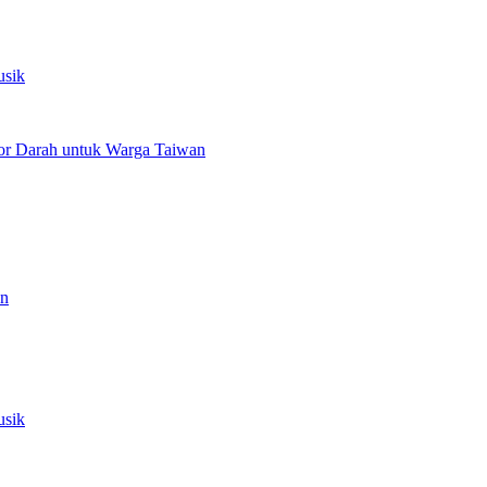
usik
or Darah untuk Warga Taiwan
an
usik