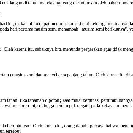
ri kemalangan di tahun mendatang, yang dicantumkan oleh pakar num
a
hari ini, maka hal itu dapat merampas rejeki dari keluarga mertuan
g pada hari pertama musim semi menambah "musim semi berikutnya", 
ru. Oleh karena itu, sebaiknya kita menunda pergerakan agar tidak m
ertama musim semi dan menyebar sepanjang tahun. Oleh karena itu di
am tanah. Jika tanaman dipotong saat mulai bertunas, pertumbuhannya 
 awal musim semi, sehingga berdampak negatif pada kekayaan mereka 
 keberuntungan. Oleh karena itu, orang dahulu percaya bahwa menemui
n tersebut.