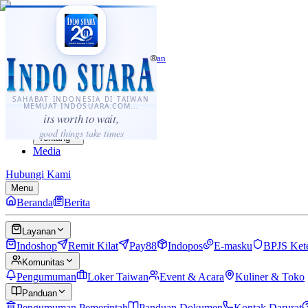
·
...
⌘K
ID
中文
Sahabat Indonesia di Taiwan
Berita
Layanan
SAHABAT INDONESIA DI TAIWAN
MEMUAT INDOSUARA.COM...
Komunitas
its worth to wait,
Panduan
good things take times
Tentang
Media
Hubungi Kami
Menu
Beranda
Berita
Layanan
Indoshop
Remit Kilat
Pay88
Indopos
E-masku
BPJS Ket
Komunitas
Pengumuman
Loker Taiwan
Event & Acara
Kuliner & Toko
Panduan
Pengumuman Pemerintah
Panduan Dokumen
Kontak Darurat