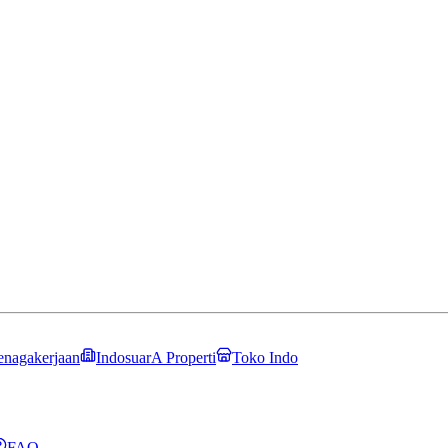
enagakerjaan
IndosuarA Properti
Toko Indo
FAQ