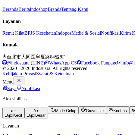
Beranda
Berita
Indoshop
Brands
Tentang Kami
Layanan
Remit Kilat
BPJS Kesehatan
Indopos
Media & Sosial
Notifikasi
Kirim 
Kontak
台北市大同區寧夏路84號8F
@indosuara (LINE)
WhatsApp CS
Facebook Fanpage
info@i
© 2020 - 2026 Indosuara. All rights reserved.
Kebijakan Privasi
Syarat & Ketentuan
Menu
Saya
Notifikasi
Aksesibilitas
a
A
Mode Gelap
Grayscale
Kontras
16
px
Kecil
16
px
Besar
Layanan