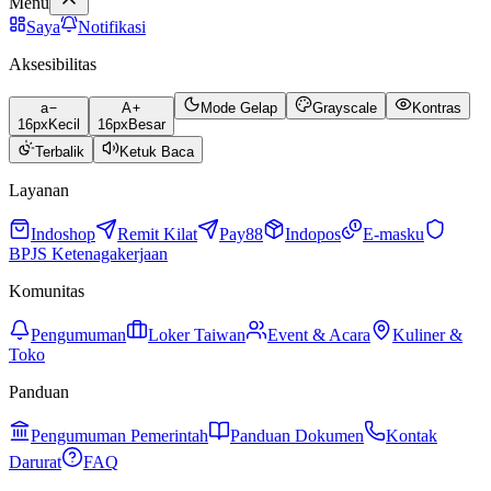
Menu
Saya
Notifikasi
Aksesibilitas
a
A
Mode Gelap
Grayscale
Kontras
16
px
Kecil
16
px
Besar
Terbalik
Ketuk Baca
Layanan
Indoshop
Remit Kilat
Pay88
Indopos
E-masku
BPJS Ketenagakerjaan
Komunitas
Pengumuman
Loker Taiwan
Event & Acara
Kuliner &
Toko
Panduan
Pengumuman Pemerintah
Panduan Dokumen
Kontak
Darurat
FAQ