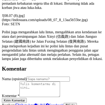
pemadam kebakaran segera tiba di lokasi. Beruntung tidak ada
korban jiwa atau luka-luka.
![08.07 (8).jpg]
(https://indosuara.com/uploads/08_07_8_13aa5b55be.jpg)
Foto: SETN
Polisi juga mengarahkan lalu lintas, mengalihkan arus kendaraan ke
utara dari persimpangan Jalan Xinyi (信義路) dan Jalan Jianguo
Selatan (建國南路) ke Jalan Fuxing Selatan (復興南路). Mereka
juga melaporkan kejadian ini ke polisi lalu lintas dan pusat
pengendalian lalu lintas untuk mengingatkan pengguna jalan agar
mengambil jalur alternatif dan melaju perlahan. Selain itu, petugas
lampu jalan juga diberitahu untuk melakukan penyelidikan di lokasi.
Komentar
Nama (opsional)
Komentar
*
Kirim Komentar