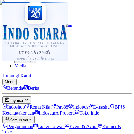
·
...
⌘K
ID
中文
Sahabat Indonesia di Taiwan
Berita
Layanan
SAHABAT INDONESIA DI TAIWAN
MEMUAT INDOSUARA.COM...
Komunitas
its worth to wait,
Panduan
good things take times
Tentang
Media
Hubungi Kami
Menu
Beranda
Berita
Layanan
Indoshop
Remit Kilat
Pay88
Indopos
E-masku
BPJS
Ketenagakerjaan
IndosuarA Properti
Toko Indo
Komunitas
Pengumuman
Loker Taiwan
Event & Acara
Kuliner &
Toko