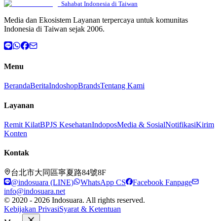
Sahabat Indonesia di Taiwan
Media dan Ekosistem Layanan terpercaya untuk komunitas
Indonesia di Taiwan sejak 2006.
Menu
Beranda
Berita
Indoshop
Brands
Tentang Kami
Layanan
Remit Kilat
BPJS Kesehatan
Indopos
Media & Sosial
Notifikasi
Kirim
Konten
Kontak
台北市大同區寧夏路84號8F
@indosuara (LINE)
WhatsApp CS
Facebook Fanpage
info@indosuara.net
© 2020 - 2026 Indosuara. All rights reserved.
Kebijakan Privasi
Syarat & Ketentuan