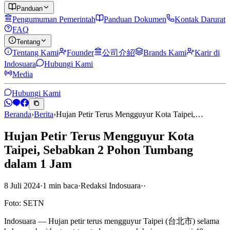
Panduan
Pengumuman Pemerintah
Panduan Dokumen
Kontak Darurat
FAQ
Tentang
Tentang Kami
Founder
公司介紹
Brands Kami
Karir di
Indosuara
Hubungi Kami
Media
Hubungi Kami
Beranda
›
Berita
›
Hujan Petir Terus Mengguyur Kota Taipei,…
Hujan Petir Terus Mengguyur Kota
Taipei, Sebabkan 2 Pohon Tumbang
dalam 1 Jam
8 Juli 2024
·
1
min
baca
·
Redaksi Indosuara
·
·
Foto: SETN
Indosuara — Hujan petir terus mengguyur Taipei (台北市) selama