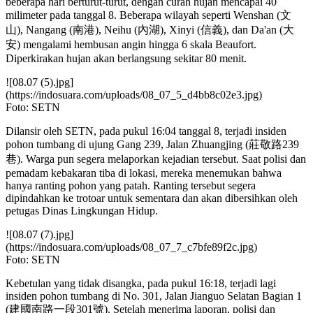
beberapa hari berturut-turut, dengan curah hujan mencapai 40
milimeter pada tanggal 8. Beberapa wilayah seperti Wenshan (文
山), Nangang (南港), Neihu (內湖), Xinyi (信義), dan Da'an (大
安) mengalami hembusan angin hingga 6 skala Beaufort.
Diperkirakan hujan akan berlangsung sekitar 80 menit.
![08.07 (5).jpg]
(https://indosuara.com/uploads/08_07_5_d4bb8c02e3.jpg)
Foto: SETN
Dilansir oleh SETN, pada pukul 16:04 tanggal 8, terjadi insiden
pohon tumbang di ujung Gang 239, Jalan Zhuangjing (莊敬路239
巷). Warga pun segera melaporkan kejadian tersebut. Saat polisi dan
pemadam kebakaran tiba di lokasi, mereka menemukan bahwa
hanya ranting pohon yang patah. Ranting tersebut segera
dipindahkan ke trotoar untuk sementara dan akan dibersihkan oleh
petugas Dinas Lingkungan Hidup.
![08.07 (7).jpg]
(https://indosuara.com/uploads/08_07_7_c7bfe89f2c.jpg)
Foto: SETN
Kebetulan yang tidak disangka, pada pukul 16:18, terjadi lagi
insiden pohon tumbang di No. 301, Jalan Jianguo Selatan Bagian 1
(建國南路一段301號). Setelah menerima laporan, polisi dan