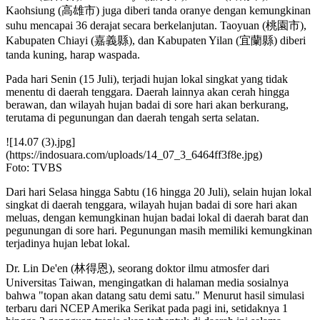
Kaohsiung (高雄市) juga diberi tanda oranye dengan kemungkinan
suhu mencapai 36 derajat secara berkelanjutan. Taoyuan (桃園市),
Kabupaten Chiayi (嘉義縣), dan Kabupaten Yilan (宜蘭縣) diberi
tanda kuning, harap waspada.
Pada hari Senin (15 Juli), terjadi hujan lokal singkat yang tidak
menentu di daerah tenggara. Daerah lainnya akan cerah hingga
berawan, dan wilayah hujan badai di sore hari akan berkurang,
terutama di pegunungan dan daerah tengah serta selatan.
![14.07 (3).jpg]
(https://indosuara.com/uploads/14_07_3_6464ff3f8e.jpg)
Foto: TVBS
Dari hari Selasa hingga Sabtu (16 hingga 20 Juli), selain hujan lokal
singkat di daerah tenggara, wilayah hujan badai di sore hari akan
meluas, dengan kemungkinan hujan badai lokal di daerah barat dan
pegunungan di sore hari. Pegunungan masih memiliki kemungkinan
terjadinya hujan lebat lokal.
Dr. Lin De'en (林得恩), seorang doktor ilmu atmosfer dari
Universitas Taiwan, mengingatkan di halaman media sosialnya
bahwa "topan akan datang satu demi satu." Menurut hasil simulasi
terbaru dari NCEP Amerika Serikat pada pagi ini, setidaknya 1