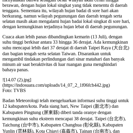
berawan, dengan hujan lokal singkat yang tidak menentu di daerah
tenggara. Sementara itu, wilayah hujan badai di sore hari akan
berkurang, namun wilayah pegunungan dan daerah tengah serta
selatan masih akan mengalami hujan badai lokal singkat di sore hari,
dengan kemungkinan terjadinya hujan lebat di daerah pegunungan.
Cuaca akan lebih panas dibandingkan kemarin (13 Juli), dengan
suhu tinggi berkisar antara 33 hingga 36 derajat. Ada kemungkinan
suhu mencapai lebih dari 37 derajat di daerah Taipei Raya (大台北)
dan bagian tengah serta selatan Taiwan. Disarankan untuk
mengambil tindakan perlindungan dari sinar matahari dan banyak
minum air saat beraktivitas di luar ruangan guna menghindari
bahaya panas.
![14.07 (2).jpg]
(https://indosuara.com/uploads/14_07_2_1f06fcb442.jpg)
Foto: TVBS
Badan Meteorologi telah mengeluarkan informasi suhu tinggi untuk
12 kabupaten/kota. Pada siang hari, New Taipei (新北市) dan
Kabupaten Pingtung (屏東縣) diberi tanda oranye dengan
kemungkinan suhu ekstrem mencapai 38 derajat. Taipei (台北市),
Taichung (台中市), Kabupaten Changhua (彰化縣), Kabupaten
Yunlin (雲林縣), Kota Chiayi (嘉義市), Tainan (台南市), dan