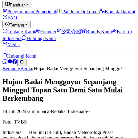
Panduan
Pengumuman Pemerintah
Panduan Dokumen
Kontak Darurat
FAQ
Tentang
Tentang Kami
Founder
公司介紹
Brands Kami
Karir di
Indosuara
Hubungi Kami
Media
Hubungi Kami
Beranda
›
Berita
›
Hujan Badai Mengguyur Sepanjang Minggu! …
Hujan Badai Mengguyur Sepanjang
Minggu! Topan Satu Demi Satu Mulai
Berkembang
14 Juli 2024
·
2
min
baca
·
Redaksi Indosuara
·
·
Foto: TVBS
Indosuara — Hari ini (14 Juli), Badan Meteorologi Pusat
menyatakan bahwa sebagian besar wilayah akan cerah hingga