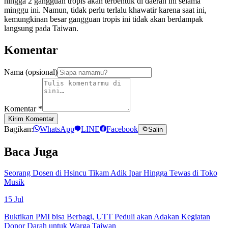
hingga 2 gangguan tropis akan terbentuk di daerah ini selama
minggu ini. Namun, tidak perlu terlalu khawatir karena saat ini,
kemungkinan besar gangguan tropis ini tidak akan berdampak
langsung pada Taiwan.
Komentar
Nama (opsional)
Komentar
*
Kirim Komentar
Bagikan:
WhatsApp
LINE
Facebook
Salin
Baca Juga
Seorang Dosen di Hsincu Tikam Adik Ipar Hingga Tewas di Toko
Musik
15 Jul
Buktikan PMI bisa Berbagi, UTT Peduli akan Adakan Kegiatan
Donor Darah untuk Warga Taiwan