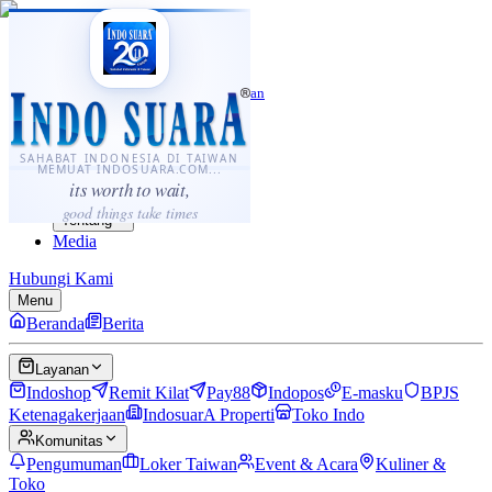
·
...
⌘K
ID
中文
Sahabat Indonesia di Taiwan
Berita
Layanan
SAHABAT INDONESIA DI TAIWAN
MEMUAT INDOSUARA.COM...
Komunitas
its worth to wait,
Panduan
good things take times
Tentang
Media
Hubungi Kami
Menu
Beranda
Berita
Layanan
Indoshop
Remit Kilat
Pay88
Indopos
E-masku
BPJS
Ketenagakerjaan
IndosuarA Properti
Toko Indo
Komunitas
Pengumuman
Loker Taiwan
Event & Acara
Kuliner &
Toko