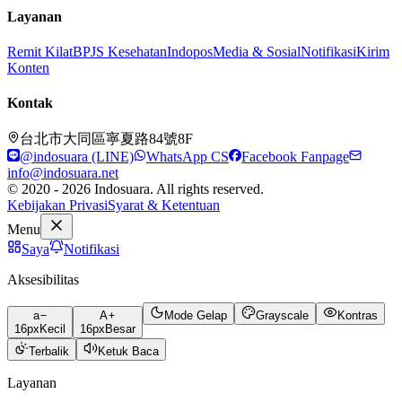
Layanan
Remit Kilat
BPJS Kesehatan
Indopos
Media & Sosial
Notifikasi
Kirim
Konten
Kontak
台北市大同區寧夏路84號8F
@indosuara (LINE)
WhatsApp CS
Facebook Fanpage
info@indosuara.net
© 2020 - 2026 Indosuara. All rights reserved.
Kebijakan Privasi
Syarat & Ketentuan
Menu
Saya
Notifikasi
Aksesibilitas
a
A
Mode Gelap
Grayscale
Kontras
16
px
Kecil
16
px
Besar
Terbalik
Ketuk Baca
Layanan