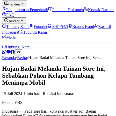
Panduan
Pengumuman Pemerintah
Panduan Dokumen
Kontak Darurat
FAQ
Tentang
Tentang Kami
Founder
公司介紹
Brands Kami
Karir di
Indosuara
Hubungi Kami
Media
Hubungi Kami
Beranda
›
Berita
›
Hujan Badai Melanda Tainan Sore Ini, Seb…
Hujan Badai Melanda Tainan Sore Ini,
Sebabkan Pohon Kelapa Tumbang
Menimpa Mobil
15 Juli 2024
·
1
min
baca
·
Redaksi Indosuara
·
·
Foto: TVBS
Indosuara — Pada sore hari, konveksi kuat terjadi. Badan
Meteorologi Pusat (CWA) mengeluarkan peringatan hujan badai