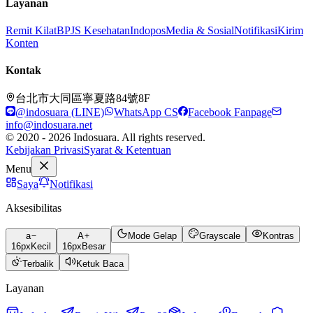
Layanan
Remit Kilat
BPJS Kesehatan
Indopos
Media & Sosial
Notifikasi
Kirim
Konten
Kontak
台北市大同區寧夏路84號8F
@indosuara (LINE)
WhatsApp CS
Facebook Fanpage
info@indosuara.net
© 2020 - 2026 Indosuara. All rights reserved.
Kebijakan Privasi
Syarat & Ketentuan
Menu
Saya
Notifikasi
Aksesibilitas
a
A
Mode Gelap
Grayscale
Kontras
16
px
Kecil
16
px
Besar
Terbalik
Ketuk Baca
Layanan