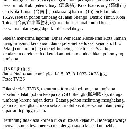
besar untuk Kabupaten Chiayi (嘉義縣), Kota Kaohsiung (高雄市),
dan Kota Tainan (台南市) pada siang hari ini (15). Sekitar pukul
16.29, sebuah pohon tumbang di Jalan Shengli, Distrik Timur, Kota
Tainan (台南市東區勝利路), menimpa sebuah mobil kecil
berwarna hitam yang diparkir di sebelahnya.
Setelah menerima laporan, Dinas Pemadam Kebakaran Kota Tainan
mengirimkan 3 kendaraan dan 6 personel ke lokasi kejadian. Biro
Pekerjaan Umum juga mengirim petugas ke lokasi. Saat ini,
kendaraan derek telah dikerahkan untuk memindahkan pohon yang
tumbang.
![15.07 (8).jpg]
(https://indosuara.com/uploads/15_07_8_b033c2fe38.jpg)
Foto: TVBS
Dilansir oleh TVBS, menurut informasi, pohon yang tumbang
tersebut adalah pohon kelapa dari SD Shengli (勝利國小), diduga
tumbang karena hujan deras. Batang pohon melintang menghalangi
jalan dan menghancurkan sebuah mobil kecil berwarna hitam yang
diparkir di pinggir jalan.
Beruntung tidak ada korban luka di lokasi kejadian. Beberapa warga
menyatakan bahwa mereka mendengar suara keras dan melihat