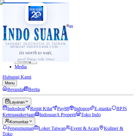
·
...
⌘K
ID
中文
Sahabat Indonesia di Taiwan
Berita
Layanan
SAHABAT INDONESIA DI TAIWAN
MEMUAT INDOSUARA.COM...
Komunitas
its worth to wait,
Panduan
good things take times
Tentang
Media
Hubungi Kami
Menu
Beranda
Berita
Layanan
Indoshop
Remit Kilat
Pay88
Indopos
E-masku
BPJS
Ketenagakerjaan
IndosuarA Properti
Toko Indo
Komunitas
Pengumuman
Loker Taiwan
Event & Acara
Kuliner &
Toko