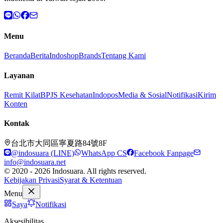
Menu
Beranda
Berita
Indoshop
Brands
Tentang Kami
Layanan
Remit Kilat
BPJS Kesehatan
Indopos
Media & Sosial
Notifikasi
Kirim
Konten
Kontak
台北市大同區寧夏路84號8F
@indosuara (LINE)
WhatsApp CS
Facebook Fanpage
info@indosuara.net
© 2020 - 2026 Indosuara. All rights reserved.
Kebijakan Privasi
Syarat & Ketentuan
Menu
Saya
Notifikasi
Aksesibilitas