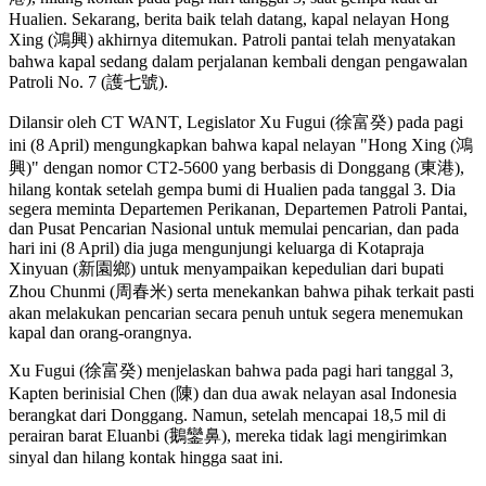
Hualien. Sekarang, berita baik telah datang, kapal nelayan Hong
Xing (鴻興) akhirnya ditemukan. Patroli pantai telah menyatakan
bahwa kapal sedang dalam perjalanan kembali dengan pengawalan
Patroli No. 7 (護七號).
Dilansir oleh CT WANT, Legislator Xu Fugui (徐富癸) pada pagi
ini (8 April) mengungkapkan bahwa kapal nelayan "Hong Xing (鴻
興)" dengan nomor CT2-5600 yang berbasis di Donggang (東港),
hilang kontak setelah gempa bumi di Hualien pada tanggal 3. Dia
segera meminta Departemen Perikanan, Departemen Patroli Pantai,
dan Pusat Pencarian Nasional untuk memulai pencarian, dan pada
hari ini (8 April) dia juga mengunjungi keluarga di Kotapraja
Xinyuan (新園鄉) untuk menyampaikan kepedulian dari bupati
Zhou Chunmi (周春米) serta menekankan bahwa pihak terkait pasti
akan melakukan pencarian secara penuh untuk segera menemukan
kapal dan orang-orangnya.
Xu Fugui (徐富癸) menjelaskan bahwa pada pagi hari tanggal 3,
Kapten berinisial Chen (陳) dan dua awak nelayan asal Indonesia
berangkat dari Donggang. Namun, setelah mencapai 18,5 mil di
perairan barat Eluanbi (鵝鑾鼻), mereka tidak lagi mengirimkan
sinyal dan hilang kontak hingga saat ini.