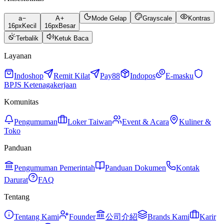
a
A
Mode Gelap
Grayscale
Kontras
16
px
Kecil
16
px
Besar
Terbalik
Ketuk Baca
Layanan
Indoshop
Remit Kilat
Pay88
Indopos
E-masku
BPJS Ketenagakerjaan
Komunitas
Pengumuman
Loker Taiwan
Event & Acara
Kuliner &
Toko
Panduan
Pengumuman Pemerintah
Panduan Dokumen
Kontak
Darurat
FAQ
Tentang
Tentang Kami
Founder
公司介紹
Brands Kami
Karir