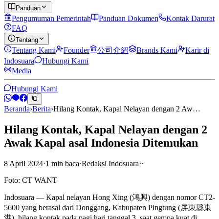
Panduan
Pengumuman Pemerintah
Panduan Dokumen
Kontak Darurat
FAQ
Tentang
Tentang Kami
Founder
公司介紹
Brands Kami
Karir di
Indosuara
Hubungi Kami
Media
Hubungi Kami
Beranda
›
Berita
›
Hilang Kontak, Kapal Nelayan dengan 2 Aw…
Hilang Kontak, Kapal Nelayan dengan 2
Awak Kapal asal Indonesia Ditemukan
8 April 2024
·
1
min
baca
·
Redaksi Indosuara
·
·
Foto: CT WANT
Indosuara — Kapal nelayan Hong Xing (鴻興) dengan nomor CT2-
5600 yang berasal dari Donggang, Kabupaten Pingtung (屏東縣東
港), hilang kontak pada pagi hari tanggal 3, saat gempa kuat di