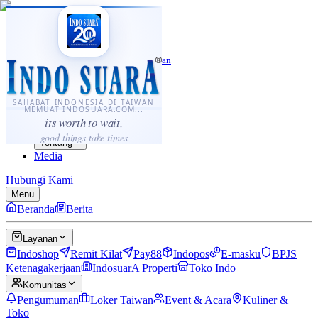
·
...
⌘K
ID
中文
Sahabat Indonesia di Taiwan
Berita
Layanan
SAHABAT INDONESIA DI TAIWAN
MEMUAT INDOSUARA.COM...
Komunitas
its worth to wait,
Panduan
good things take times
Tentang
Media
Hubungi Kami
Menu
Beranda
Berita
Layanan
Indoshop
Remit Kilat
Pay88
Indopos
E-masku
BPJS
Ketenagakerjaan
IndosuarA Properti
Toko Indo
Komunitas
Pengumuman
Loker Taiwan
Event & Acara
Kuliner &
Toko