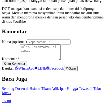
atau nomor paspor, tanggal lahir, dan persetujuan pihak berwenang.
DOT mengatakan asuransi cedera sepeda umum tidak dipungut
biaya. Mereka meminta masyarakat untuk mendaftar melalui situs
resmi dan mendorong mereka dengan pesan teks dan pemberitahuan
di kios YouBike
Komentar
Nama (opsional)
Komentar
*
Kirim Komentar
Bagikan:
WhatsApp
LINE
Facebook
Salin
Baca Juga
Seorang Dosen di Hsincu Tikam Adik Ipar Hingga Tewas di Toko
Musik
15 Jul