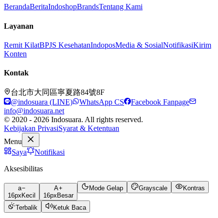
Beranda
Berita
Indoshop
Brands
Tentang Kami
Layanan
Remit Kilat
BPJS Kesehatan
Indopos
Media & Sosial
Notifikasi
Kirim
Konten
Kontak
台北市大同區寧夏路84號8F
@indosuara (LINE)
WhatsApp CS
Facebook Fanpage
info@indosuara.net
© 2020 - 2026 Indosuara. All rights reserved.
Kebijakan Privasi
Syarat & Ketentuan
Menu
Saya
Notifikasi
Aksesibilitas
a
A
Mode Gelap
Grayscale
Kontras
16
px
Kecil
16
px
Besar
Terbalik
Ketuk Baca