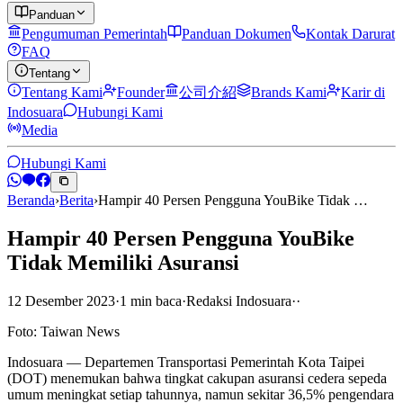
Panduan
Pengumuman Pemerintah
Panduan Dokumen
Kontak Darurat
FAQ
Tentang
Tentang Kami
Founder
公司介紹
Brands Kami
Karir di
Indosuara
Hubungi Kami
Media
Hubungi Kami
Beranda
›
Berita
›
Hampir 40 Persen Pengguna YouBike Tidak …
Hampir 40 Persen Pengguna YouBike
Tidak Memiliki Asuransi
12 Desember 2023
·
1
min
baca
·
Redaksi Indosuara
·
·
Foto: Taiwan News
Indosuara — Departemen Transportasi Pemerintah Kota Taipei
(DOT) menemukan bahwa tingkat cakupan asuransi cedera sepeda
umum meningkat setiap tahunnya, namun sekitar 36,5% pengendara