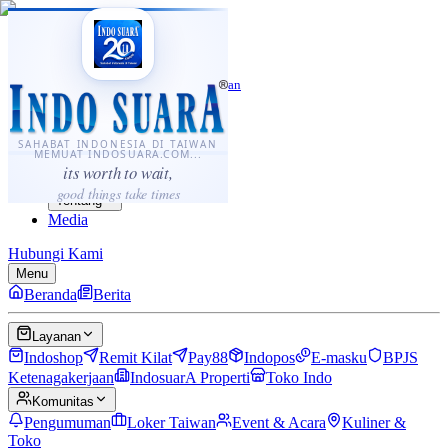
·
...
⌘K
ID
中文
Sahabat Indonesia di Taiwan
Berita
Layanan
SAHABAT INDONESIA DI TAIWAN
MEMUAT INDOSUARA.COM...
Komunitas
its worth to wait,
Panduan
good things take times
Tentang
Media
Hubungi Kami
Menu
Beranda
Berita
Layanan
Indoshop
Remit Kilat
Pay88
Indopos
E-masku
BPJS
Ketenagakerjaan
IndosuarA Properti
Toko Indo
Komunitas
Pengumuman
Loker Taiwan
Event & Acara
Kuliner &
Toko