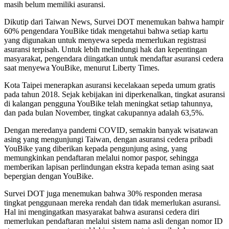
masih belum memiliki asuransi.
Dikutip dari Taiwan News, Survei DOT menemukan bahwa hampir
60% pengendara YouBike tidak mengetahui bahwa setiap kartu
yang digunakan untuk menyewa sepeda memerlukan registrasi
asuransi terpisah. Untuk lebih melindungi hak dan kepentingan
masyarakat, pengendara diingatkan untuk mendaftar asuransi cedera
saat menyewa YouBike, menurut Liberty Times.
Kota Taipei menerapkan asuransi kecelakaan sepeda umum gratis
pada tahun 2018. Sejak kebijakan ini diperkenalkan, tingkat asuransi
di kalangan pengguna YouBike telah meningkat setiap tahunnya,
dan pada bulan November, tingkat cakupannya adalah 63,5%.
Dengan meredanya pandemi COVID, semakin banyak wisatawan
asing yang mengunjungi Taiwan, dengan asuransi cedera pribadi
YouBike yang diberikan kepada pengunjung asing, yang
memungkinkan pendaftaran melalui nomor paspor, sehingga
memberikan lapisan perlindungan ekstra kepada teman asing saat
bepergian dengan YouBike.
Survei DOT juga menemukan bahwa 30% responden merasa
tingkat penggunaan mereka rendah dan tidak memerlukan asuransi.
Hal ini mengingatkan masyarakat bahwa asuransi cedera diri
memerlukan pendaftaran melalui sistem nama asli dengan nomor ID