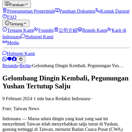
Panduan
Pengumuman Pemerintah
Panduan Dokumen
Kontak Darurat
FAQ
Tentang
Tentang Kami
Founder
公司介紹
Brands Kami
Karir di
Indosuara
Hubungi Kami
Media
Hubungi Kami
Beranda
›
Berita
›
Gelombang Dingin Kembali, Pegunungan Yus…
Gelombang Dingin Kembali, Pegunungan
Yushan Tertutup Salju
9 Februari 2024
·
1
min
baca
·
Redaksi Indosuara
·
·
Foto: Taiwan News
Indosuara — Massa udara dingin yang kuat yang saat ini
menyelimuti Taiwan telah menyebabkan salju turun di Yushan,
gunung tertinggi di Taiwan, menurut Badan Cuaca Pusat (CWA)