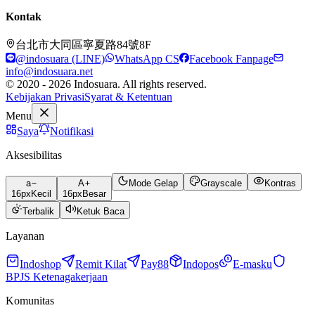
Kontak
台北市大同區寧夏路84號8F
@indosuara (LINE)
WhatsApp CS
Facebook Fanpage
info@indosuara.net
© 2020 - 2026 Indosuara. All rights reserved.
Kebijakan Privasi
Syarat & Ketentuan
Menu
Saya
Notifikasi
Aksesibilitas
a
A
Mode Gelap
Grayscale
Kontras
16
px
Kecil
16
px
Besar
Terbalik
Ketuk Baca
Layanan
Indoshop
Remit Kilat
Pay88
Indopos
E-masku
BPJS Ketenagakerjaan
Komunitas