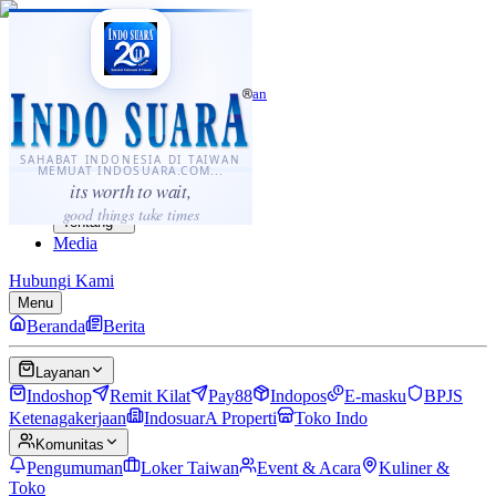
·
...
⌘K
ID
中文
Sahabat Indonesia di Taiwan
Berita
Layanan
SAHABAT INDONESIA DI TAIWAN
MEMUAT INDOSUARA.COM...
Komunitas
its worth to wait,
Panduan
good things take times
Tentang
Media
Hubungi Kami
Menu
Beranda
Berita
Layanan
Indoshop
Remit Kilat
Pay88
Indopos
E-masku
BPJS
Ketenagakerjaan
IndosuarA Properti
Toko Indo
Komunitas
Pengumuman
Loker Taiwan
Event & Acara
Kuliner &
Toko