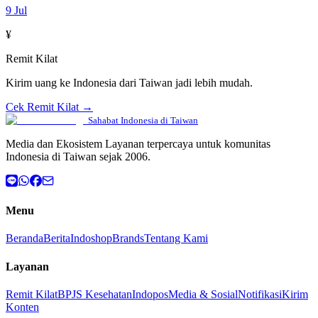
9 Jul
¥
Remit Kilat
Kirim uang ke Indonesia dari Taiwan jadi lebih mudah.
Cek Remit Kilat →
Sahabat Indonesia di Taiwan
Media dan Ekosistem Layanan terpercaya untuk komunitas
Indonesia di Taiwan sejak 2006.
Menu
Beranda
Berita
Indoshop
Brands
Tentang Kami
Layanan
Remit Kilat
BPJS Kesehatan
Indopos
Media & Sosial
Notifikasi
Kirim
Konten