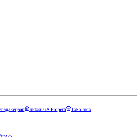
enagakerjaan
IndosuarA Properti
Toko Indo
FAQ