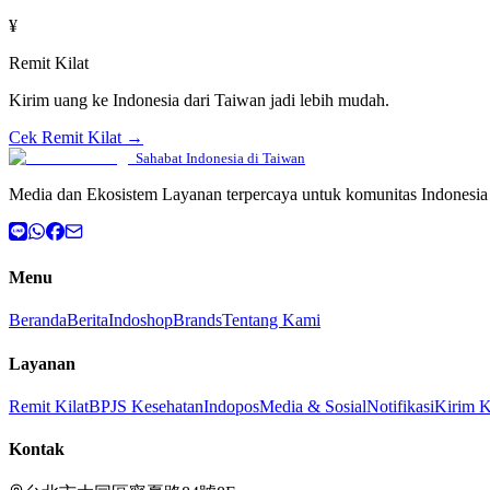
¥
Remit Kilat
Kirim uang ke Indonesia dari Taiwan jadi lebih mudah.
Cek Remit Kilat →
Sahabat Indonesia di Taiwan
Media dan Ekosistem Layanan terpercaya untuk komunitas Indonesia 
Menu
Beranda
Berita
Indoshop
Brands
Tentang Kami
Layanan
Remit Kilat
BPJS Kesehatan
Indopos
Media & Sosial
Notifikasi
Kirim 
Kontak