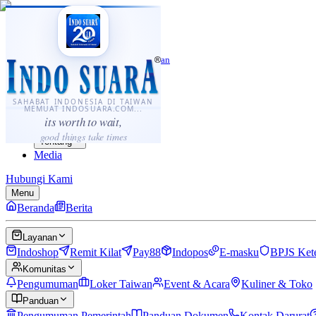
·
...
⌘K
ID
中文
Sahabat Indonesia di Taiwan
Berita
Layanan
SAHABAT INDONESIA DI TAIWAN
MEMUAT INDOSUARA.COM...
Komunitas
its worth to wait,
Panduan
good things take times
Tentang
Media
Hubungi Kami
Menu
Beranda
Berita
Layanan
Indoshop
Remit Kilat
Pay88
Indopos
E-masku
BPJS Ket
Komunitas
Pengumuman
Loker Taiwan
Event & Acara
Kuliner & Toko
Panduan
Pengumuman Pemerintah
Panduan Dokumen
Kontak Darurat