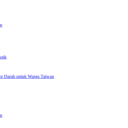
an
usik
or Darah untuk Warga Taiwan
an