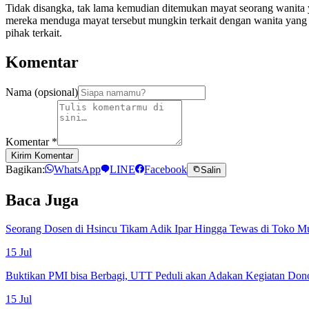
Tidak disangka, tak lama kemudian ditemukan mayat seorang wanita 
mereka menduga mayat tersebut mungkin terkait dengan wanita yang jat
pihak terkait.
Komentar
Nama (opsional)
Komentar
*
Kirim Komentar
Bagikan:
WhatsApp
LINE
Facebook
Salin
Baca Juga
Seorang Dosen di Hsincu Tikam Adik Ipar Hingga Tewas di Toko M
15 Jul
Buktikan PMI bisa Berbagi, UTT Peduli akan Adakan Kegiatan Don
15 Jul