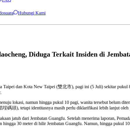
ndosuara
Hubungi Kami
ocheng, Diduga Terkait Insiden di Jemba
i dan Kota New Taipei (雙北市), pagi ini (5 Juli) sekitar pukul 8 te
.
nuju lokasi, namun hingga pukul 10 pagi, wanita tersebut belum dit
, tetapi identitasnya masih perlu diklarifikasi lebih lanjut oleh p
kecelakaan jatuh dari Jembatan Guangfu. Setelah menerima laporan, Pem
 hingga 30 meter di hilir Jembatan Guangfu. Namun, hingga pukul 10 