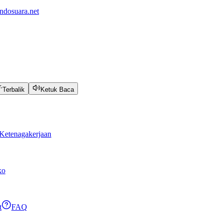
ndosuara.net
Terbalik
Ketuk Baca
Ketenagakerjaan
ko
t
FAQ