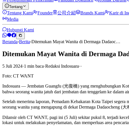
Tentang
Tentang Kami
Founder
公司介紹
Brands Kami
Karir di I
Media
Hubungi Kami
Beranda
›
Berita
›
Ditemukan Mayat Wanita di Dermaga Dadaoc…
Ditemukan Mayat Wanita di Dermaga Dada
5 Juli 2024
·
1
min
baca
·
Redaksi Indosuara
·
·
Foto: CT WANT
Indosuara — Jembatan Guangfu (光復橋) yang menghubungkan Kota Taipe
bahwa seorang wanita jatuh dari jembatan dan tenggelam ke dalam air
Setelah menerima laporan, Pemadam Kebakaran Kota Taipei segera me
seorang wanita yang mengapung di dekat Dermaga Dadaocheng (大稻埕碼頭)
Dilansir oleh CT WANT, pagi ini (5 Juli) sekitar pukul 8, terjadi 
lokasi untuk melakukan penyelamatan, dan memperluas area pencarian