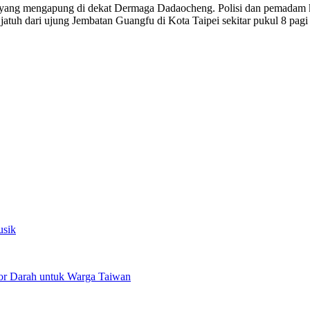
yang mengapung di dekat Dermaga Dadaocheng. Polisi dan pemadam keba
uh dari ujung Jembatan Guangfu di Kota Taipei sekitar pukul 8 pagi tad
usik
or Darah untuk Warga Taiwan