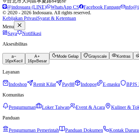
台北市大同區寧夏路84號8F
@indosuara (LINE)
WhatsApp CS
Facebook Fanpage
info@i
© 2020 - 2026 Indosuara. All rights reserved.
Kebijakan Privasi
Syarat & Ketentuan
Menu
Saya
Notifikasi
Aksesibilitas
a
A
Mode Gelap
Grayscale
Kontras
16
px
Kecil
16
px
Besar
Layanan
Indoshop
Remit Kilat
Pay88
Indopos
E-masku
BPJS 
Komunitas
Pengumuman
Loker Taiwan
Event & Acara
Kuliner & To
Panduan
Pengumuman Pemerintah
Panduan Dokumen
Kontak Darura