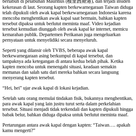
berlabuh di pelabuhan Mauritius (模里西斯港), dan terjadi insiden
kekerasan di laut. Seorang kapten berkewarnegaraan Taiwan diduga
telah dipukuli oleh awak kapal berkewarnegaraan Indonesia karena
mencoba menghentikan awak kapal saat bermain, bahkan kapten
tersebut dipaksa untuk berlutut meminta maaf. Video kejadian
tersebut kemudian diunggah oleh awak kapal ke internet, memicu
kemarahan publik. Departemen Perikanan juga mengeluarkan
pernyataan untuk menyelidiki secara menyeluruh.
Seperti yang dilansir oleh TVBS, beberapa awak kapal
berkewarnegaraan asing berkumpul di kapal tersebut, dan
tampaknya ada ketegangan di antara kedua belah pihak. Ketika
kapten mencoba untuk menengahi situasi, keadaan semakin
memanas dan salah satu dari mereka bahkan secara langsung
menyerang kapten tersebut.
“Hei, hei” ujar awak kapal di lokasi kejadian.
Setelah satu orang memulai tindakan fisik, bukannya menghentikan,
para awak kapal yang lain justru turut serta dalam perkelahian
tersebut. Situasi menjadi tidak terkendali dan kapten dipukuli hingga
babak belur, bahkan diduga dipaksa untuk berlutut meminta maaf.
Pertarungan antara awak kapal dengan kapten: “Taiwan…. apakah
kamu mengerti?”