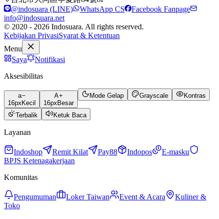
@indosuara (LINE)
WhatsApp CS
Facebook Fanpage
info@indosuara.net
© 2020 - 2026 Indosuara. All rights reserved.
Kebijakan Privasi
Syarat & Ketentuan
Menu
Saya
Notifikasi
Aksesibilitas
a
A
Mode Gelap
Grayscale
Kontras
16
px
Kecil
16
px
Besar
Terbalik
Ketuk Baca
Layanan
Indoshop
Remit Kilat
Pay88
Indopos
E-masku
BPJS Ketenagakerjaan
Komunitas
Pengumuman
Loker Taiwan
Event & Acara
Kuliner &
Toko