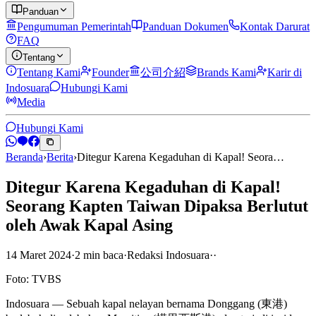
Panduan
Pengumuman Pemerintah
Panduan Dokumen
Kontak Darurat
FAQ
Tentang
Tentang Kami
Founder
公司介紹
Brands Kami
Karir di
Indosuara
Hubungi Kami
Media
Hubungi Kami
Beranda
›
Berita
›
Ditegur Karena Kegaduhan di Kapal! Seora…
Ditegur Karena Kegaduhan di Kapal!
Seorang Kapten Taiwan Dipaksa Berlutut
oleh Awak Kapal Asing
14 Maret 2024
·
2
min
baca
·
Redaksi Indosuara
·
·
Foto: TVBS
Indosuara — Sebuah kapal nelayan bernama Donggang (東港)