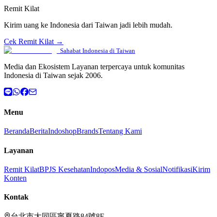
Remit Kilat
Kirim uang ke Indonesia dari Taiwan jadi lebih mudah.
Cek Remit Kilat →
Sahabat Indonesia di Taiwan
Media dan Ekosistem Layanan terpercaya untuk komunitas
Indonesia di Taiwan sejak 2006.
Menu
Beranda
Berita
Indoshop
Brands
Tentang Kami
Layanan
Remit Kilat
BPJS Kesehatan
Indopos
Media & Sosial
Notifikasi
Kirim
Konten
Kontak
台北市大同區寧夏路84號8F