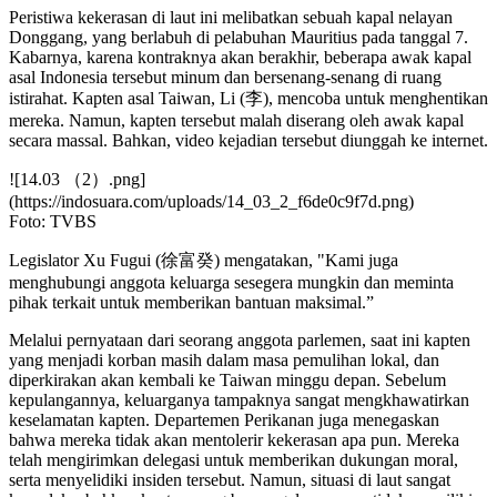
Peristiwa kekerasan di laut ini melibatkan sebuah kapal nelayan
Donggang, yang berlabuh di pelabuhan Mauritius pada tanggal 7.
Kabarnya, karena kontraknya akan berakhir, beberapa awak kapal
asal Indonesia tersebut minum dan bersenang-senang di ruang
istirahat. Kapten asal Taiwan, Li (李), mencoba untuk menghentikan
mereka. Namun, kapten tersebut malah diserang oleh awak kapal
secara massal. Bahkan, video kejadian tersebut diunggah ke internet.
![14.03 （2）.png]
(https://indosuara.com/uploads/14_03_2_f6de0c9f7d.png)
Foto: TVBS
Legislator Xu Fugui (徐富癸) mengatakan, "Kami juga
menghubungi anggota keluarga sesegera mungkin dan meminta
pihak terkait untuk memberikan bantuan maksimal.”
Melalui pernyataan dari seorang anggota parlemen, saat ini kapten
yang menjadi korban masih dalam masa pemulihan lokal, dan
diperkirakan akan kembali ke Taiwan minggu depan. Sebelum
kepulangannya, keluarganya tampaknya sangat mengkhawatirkan
keselamatan kapten. Departemen Perikanan juga menegaskan
bahwa mereka tidak akan mentolerir kekerasan apa pun. Mereka
telah mengirimkan delegasi untuk memberikan dukungan moral,
serta menyelidiki insiden tersebut. Namun, situasi di laut sangat