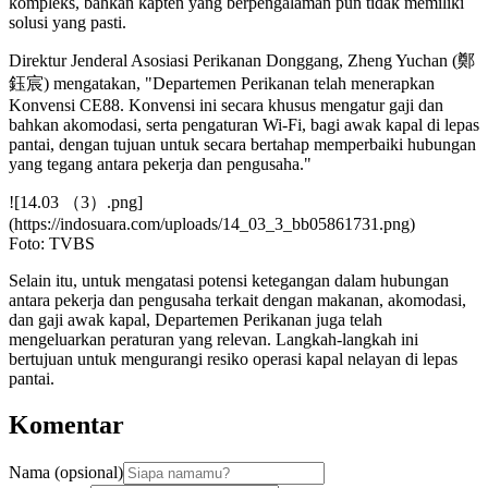
kompleks, bahkan kapten yang berpengalaman pun tidak memiliki
solusi yang pasti.
Direktur Jenderal Asosiasi Perikanan Donggang, Zheng Yuchan (鄭
鈺宸) mengatakan, "Departemen Perikanan telah menerapkan
Konvensi CE88. Konvensi ini secara khusus mengatur gaji dan
bahkan akomodasi, serta pengaturan Wi-Fi, bagi awak kapal di lepas
pantai, dengan tujuan untuk secara bertahap memperbaiki hubungan
yang tegang antara pekerja dan pengusaha."
![14.03 （3）.png]
(https://indosuara.com/uploads/14_03_3_bb05861731.png)
Foto: TVBS
Selain itu, untuk mengatasi potensi ketegangan dalam hubungan
antara pekerja dan pengusaha terkait dengan makanan, akomodasi,
dan gaji awak kapal, Departemen Perikanan juga telah
mengeluarkan peraturan yang relevan. Langkah-langkah ini
bertujuan untuk mengurangi resiko operasi kapal nelayan di lepas
pantai.
Komentar
Nama (opsional)