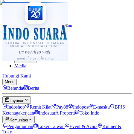
·
...
⌘K
ID
中文
Sahabat Indonesia di Taiwan
Berita
Layanan
SAHABAT INDONESIA DI TAIWAN
MEMUAT INDOSUARA.COM...
Komunitas
its worth to wait,
Panduan
good things take times
Tentang
Media
Hubungi Kami
Menu
Beranda
Berita
Layanan
Indoshop
Remit Kilat
Pay88
Indopos
E-masku
BPJS
Ketenagakerjaan
IndosuarA Properti
Toko Indo
Komunitas
Pengumuman
Loker Taiwan
Event & Acara
Kuliner &
Toko