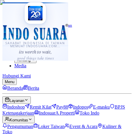
·
...
⌘K
ID
中文
Sahabat Indonesia di Taiwan
Berita
Layanan
SAHABAT INDONESIA DI TAIWAN
MEMUAT INDOSUARA.COM...
Komunitas
its worth to wait,
Panduan
good things take times
Tentang
Media
Hubungi Kami
Menu
Beranda
Berita
Layanan
Indoshop
Remit Kilat
Pay88
Indopos
E-masku
BPJS
Ketenagakerjaan
IndosuarA Properti
Toko Indo
Komunitas
Pengumuman
Loker Taiwan
Event & Acara
Kuliner &
Toko