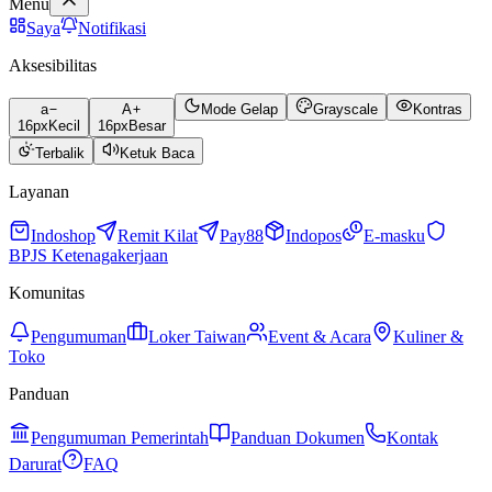
Menu
Saya
Notifikasi
Aksesibilitas
a
A
Mode Gelap
Grayscale
Kontras
16
px
Kecil
16
px
Besar
Terbalik
Ketuk Baca
Layanan
Indoshop
Remit Kilat
Pay88
Indopos
E-masku
BPJS Ketenagakerjaan
Komunitas
Pengumuman
Loker Taiwan
Event & Acara
Kuliner &
Toko
Panduan
Pengumuman Pemerintah
Panduan Dokumen
Kontak
Darurat
FAQ