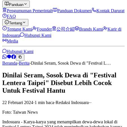
Panduan
Pengumuman Pemerintah
Panduan Dokumen
Kontak Darurat
FAQ
Tentang
Tentang Kami
Founder
公司介紹
Brands Kami
Karir di
Indosuara
Hubungi Kami
Media
Hubungi Kami
Beranda
›
Berita
›
Dinilai Seram, Sosok Dewa di "Festival L…
Dinilai Seram, Sosok Dewa di "Festival
Lentera Taipei" Disebut Lebih Cocok
Untuk Festival Hantu
22 Februari 2024
·
1
min
baca
·
Redaksi Indosuara
·
·
Foto: Taiwan News
Indosuara - Karya-karya yang menampilkan dewa-dewa lokal di
Festival Lentera Taipei 2024 telah menimbulkan kehebohan karena