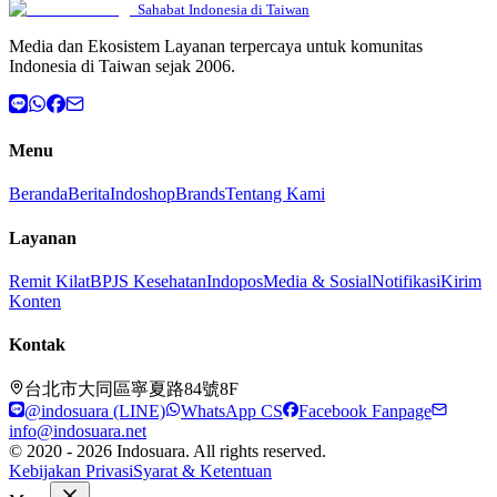
Sahabat Indonesia di Taiwan
Media dan Ekosistem Layanan terpercaya untuk komunitas
Indonesia di Taiwan sejak 2006.
Menu
Beranda
Berita
Indoshop
Brands
Tentang Kami
Layanan
Remit Kilat
BPJS Kesehatan
Indopos
Media & Sosial
Notifikasi
Kirim
Konten
Kontak
台北市大同區寧夏路84號8F
@indosuara (LINE)
WhatsApp CS
Facebook Fanpage
info@indosuara.net
© 2020 - 2026 Indosuara. All rights reserved.
Kebijakan Privasi
Syarat & Ketentuan