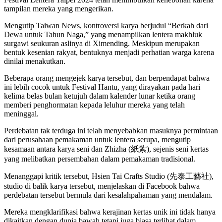
tampilan mereka yang mengerikan.
Mengutip Taiwan News, kontroversi karya berjudul “Berkah dari
Dewa untuk Tahun Naga,” yang menampilkan lentera makhluk
surgawi seukuran aslinya di Ximending. Meskipun merupakan
bentuk kesenian rakyat, bentuknya menjadi perhatian warga karena
dinilai menakutkan.
Beberapa orang mengejek karya tersebut, dan berpendapat bahwa
ini lebih cocok untuk Festival Hantu, yang dirayakan pada hari
kelima belas bulan ketujuh dalam kalender lunar ketika orang
memberi penghormatan kepada leluhur mereka yang telah
meninggal.
Perdebatan tak terduga ini telah menyebabkan masuknya permintaan
dari perusahaan pemakaman untuk lentera serupa, mengutip
kesamaan antara karya seni dan Zhizha (紙紮), sejenis seni kertas
yang melibatkan persembahan dalam pemakaman tradisional.
Menanggapi kritik tersebut, Hsien Tai Crafts Studio (先泰工藝社),
studio di balik karya tersebut, menjelaskan di Facebook bahwa
perdebatan tersebut bermula dari kesalahpahaman yang mendalam.
Mereka mengklarifikasi bahwa kerajinan kertas unik ini tidak hanya
dikaitkan dengan dunia bawah tetapi juga biasa terlihat dalam