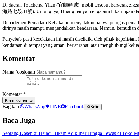
Di daerah Toucheng, Yilan (宜蘭頭城), mobil tersebut bergerak zigza
海路七段33號). Untungnya, Huang hanya mengalami luka ringan dan 
Departemen Pemadam Kebakaran menyatakan bahwa petugas pemadam keb
dirinya masih mampu mengendalikan kendaraan. Namun, kemudian dia 
Penyebab pasti kecelakaan ini masih diselidiki oleh pihak kepolis
kendaraan di tempat yang aman, beristirahat, atau menghubungi keluar
Komentar
Nama (opsional)
Komentar
*
Kirim Komentar
Bagikan:
WhatsApp
LINE
Facebook
Salin
Baca Juga
Seorang Dosen di Hsincu Tikam Adik Ipar Hingga Tewas di Toko M