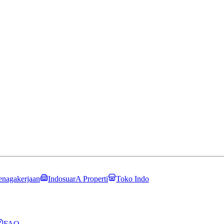
enagakerjaan
IndosuarA Properti
Toko Indo
FAQ