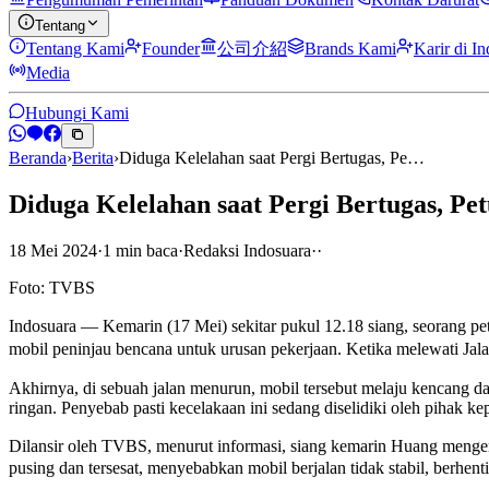
Tentang
Tentang Kami
Founder
公司介紹
Brands Kami
Karir di I
Media
Hubungi Kami
Beranda
›
Berita
›
Diduga Kelelahan saat Pergi Bertugas, Pe…
Diduga Kelelahan saat Pergi Bertugas, 
18 Mei 2024
·
1
min
baca
·
Redaksi Indosuara
·
·
Foto: TVBS
Indosuara — Kemarin (17 Mei) sekitar pukul 12.18 siang, seoran
mobil peninjau bencana untuk urusan pekerjaan. Ketika melewati Jal
Akhirnya, di sebuah jalan menurun, mobil tersebut melaju kencang 
ringan. Penyebab pasti kecelakaan ini sedang diselidiki oleh pihak kep
Dilansir oleh TVBS, menurut informasi, siang kemarin Huang menge
pusing dan tersesat, menyebabkan mobil berjalan tidak stabil, berhent