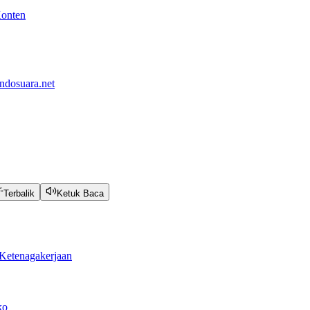
Konten
ndosuara.net
Terbalik
Ketuk Baca
Ketenagakerjaan
ko