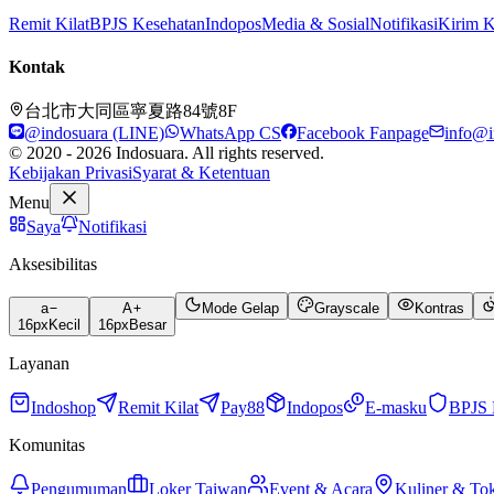
Remit Kilat
BPJS Kesehatan
Indopos
Media & Sosial
Notifikasi
Kirim 
Kontak
台北市大同區寧夏路84號8F
@indosuara (LINE)
WhatsApp CS
Facebook Fanpage
info@i
© 2020 - 2026 Indosuara. All rights reserved.
Kebijakan Privasi
Syarat & Ketentuan
Menu
Saya
Notifikasi
Aksesibilitas
a
A
Mode Gelap
Grayscale
Kontras
16
px
Kecil
16
px
Besar
Layanan
Indoshop
Remit Kilat
Pay88
Indopos
E-masku
BPJS 
Komunitas
Pengumuman
Loker Taiwan
Event & Acara
Kuliner & To