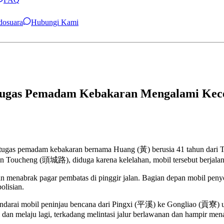
ndosuara
Hubungi Kami
Petugas Pemadam Kebakaran Mengalami Kec
g petugas pemadam kebakaran bernama Huang (黃) berusia 41 tahun 
an Toucheng (頭城路), diduga karena kelelahan, mobil tersebut berjalan b
dan menabrak pagar pembatas di pinggir jalan. Bagian depan mobil pen
olisian.
ndarai mobil peninjau bencana dari Pingxi (平溪) ke Gongliao (貢寮) un
i dan melaju lagi, terkadang melintasi jalur berlawanan dan hampir men