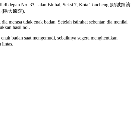
adi di depan No. 33, Jalan Binhai, Seksi 7, Kota Toucheng (頭城鎮濱
ital (陽大醫院).
erasa tidak enak badan. Setelah istirahat sebentar, dia menilai
kkan hasil nol.
ak enak badan saat mengemudi, sebaiknya segera menghentikan
lintas.