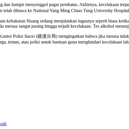
g dan hampir menyenggol pagar pembatas. Akhirnya, kecelakaan terj
telah dibawa ke National Yang Ming Chiao Tung University Hosp
akaran Huang sedang menjalankan tugasnya seperti biasa ketika dia m
merasa sangat pusing hingga terjadi kecelakaan. Tes alkohol menunju
ian. Kantor Polisi Jiaoxi (礁溪分局) mengingatkan bahwa jika merasa tid
ga, teman, atau polisi untuk bantuan guna menghindari kecelakaan lalu 
usik