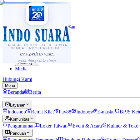
·
...
⌘K
ID
中文
Sahabat Indonesia di Taiwan
Berita
Layanan
SAHABAT INDONESIA DI TAIWAN
MEMUAT INDOSUARA.COM...
Komunitas
its worth to wait,
Panduan
good things take times
Tentang
Media
Hubungi Kami
Menu
Beranda
Berita
Layanan
Indoshop
Remit Kilat
Pay88
Indopos
E-masku
BPJS Ket
Komunitas
Pengumuman
Loker Taiwan
Event & Acara
Kuliner & Toko
Panduan
Pengumuman Pemerintah
Panduan Dokumen
Kontak Darurat