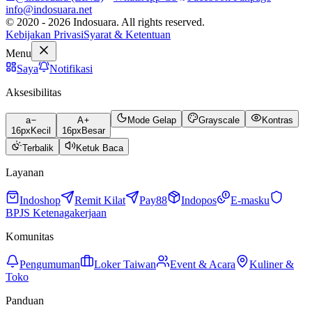
info@indosuara.net
© 2020 - 2026 Indosuara. All rights reserved.
Kebijakan Privasi
Syarat & Ketentuan
Menu
Saya
Notifikasi
Aksesibilitas
a
A
Mode Gelap
Grayscale
Kontras
16
px
Kecil
16
px
Besar
Terbalik
Ketuk Baca
Layanan
Indoshop
Remit Kilat
Pay88
Indopos
E-masku
BPJS Ketenagakerjaan
Komunitas
Pengumuman
Loker Taiwan
Event & Acara
Kuliner &
Toko
Panduan