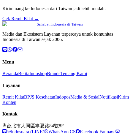
Kirim uang ke Indonesia dari Taiwan jadi lebih mudah.
Cek Remit Kilat →
Sahabat Indonesia di Taiwan
Media dan Ekosistem Layanan terpercaya untuk komunitas
Indonesia di Taiwan sejak 2006.
Menu
Beranda
Berita
Indoshop
Brands
Tentang Kami
Layanan
Remit Kilat
BPJS Kesehatan
Indopos
Media & Sosial
Notifikasi
Kirim
Konten
Kontak
台北市大同區寧夏路84號8F
@indosuara (LINE)
WhatsApp CS
Facebook Fanpage