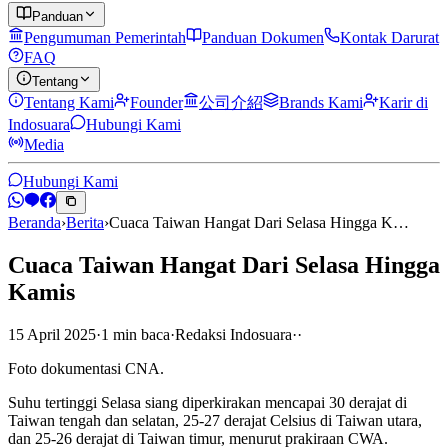
Panduan
Pengumuman Pemerintah
Panduan Dokumen
Kontak Darurat
FAQ
Tentang
Tentang Kami
Founder
公司介紹
Brands Kami
Karir di
Indosuara
Hubungi Kami
Media
Hubungi Kami
Beranda
›
Berita
›
Cuaca Taiwan Hangat Dari Selasa Hingga K…
Cuaca Taiwan Hangat Dari Selasa Hingga
Kamis
15 April 2025
·
1
min
baca
·
Redaksi Indosuara
·
·
Foto dokumentasi CNA.
Suhu tertinggi Selasa siang diperkirakan mencapai 30 derajat di
Taiwan tengah dan selatan, 25-27 derajat Celsius di Taiwan utara,
dan 25-26 derajat di Taiwan timur, menurut prakiraan CWA.