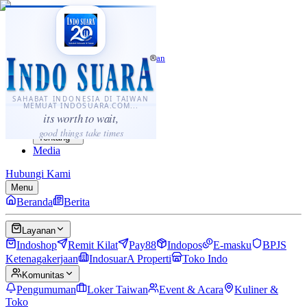
·
...
⌘K
ID
中文
Sahabat Indonesia di Taiwan
Berita
Layanan
SAHABAT INDONESIA DI TAIWAN
MEMUAT INDOSUARA.COM...
Komunitas
its worth to wait,
Panduan
good things take times
Tentang
Media
Hubungi Kami
Menu
Beranda
Berita
Layanan
Indoshop
Remit Kilat
Pay88
Indopos
E-masku
BPJS
Ketenagakerjaan
IndosuarA Properti
Toko Indo
Komunitas
Pengumuman
Loker Taiwan
Event & Acara
Kuliner &
Toko