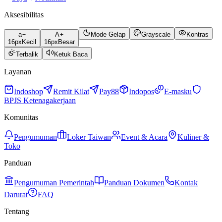
Aksesibilitas
a
A
Mode Gelap
Grayscale
Kontras
16
px
Kecil
16
px
Besar
Terbalik
Ketuk Baca
Layanan
Indoshop
Remit Kilat
Pay88
Indopos
E-masku
BPJS Ketenagakerjaan
Komunitas
Pengumuman
Loker Taiwan
Event & Acara
Kuliner &
Toko
Panduan
Pengumuman Pemerintah
Panduan Dokumen
Kontak
Darurat
FAQ
Tentang