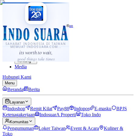
·
...
⌘K
ID
中文
Sahabat Indonesia di Taiwan
Berita
Layanan
SAHABAT INDONESIA DI TAIWAN
MEMUAT INDOSUARA.COM...
Komunitas
its worth to wait,
Panduan
good things take times
Tentang
Media
Hubungi Kami
Menu
Beranda
Berita
Layanan
Indoshop
Remit Kilat
Pay88
Indopos
E-masku
BPJS
Ketenagakerjaan
IndosuarA Properti
Toko Indo
Komunitas
Pengumuman
Loker Taiwan
Event & Acara
Kuliner &
Toko