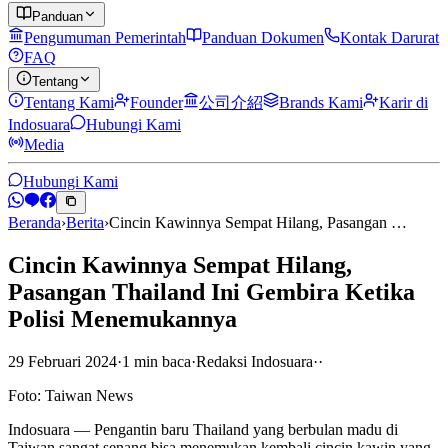
Panduan
Pengumuman Pemerintah
Panduan Dokumen
Kontak Darurat
FAQ
Tentang
Tentang Kami
Founder
公司介紹
Brands Kami
Karir di
Indosuara
Hubungi Kami
Media
Hubungi Kami
Beranda
›
Berita
›
Cincin Kawinnya Sempat Hilang, Pasangan …
Cincin Kawinnya Sempat Hilang,
Pasangan Thailand Ini Gembira Ketika
Polisi Menemukannya
29 Februari 2024
·
1
min
baca
·
Redaksi Indosuara
·
·
Foto: Taiwan News
Indosuara — Pengantin baru Thailand yang berbulan madu di
Taiwan sangat senang bisa menemukan kembali cincin kawin yang