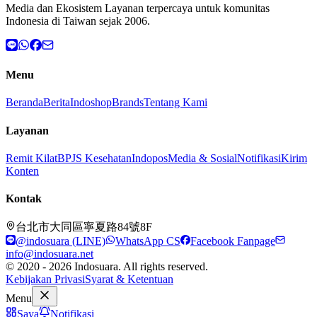
Media dan Ekosistem Layanan terpercaya untuk komunitas
Indonesia di Taiwan sejak 2006.
Menu
Beranda
Berita
Indoshop
Brands
Tentang Kami
Layanan
Remit Kilat
BPJS Kesehatan
Indopos
Media & Sosial
Notifikasi
Kirim
Konten
Kontak
台北市大同區寧夏路84號8F
@indosuara (LINE)
WhatsApp CS
Facebook Fanpage
info@indosuara.net
© 2020 - 2026 Indosuara. All rights reserved.
Kebijakan Privasi
Syarat & Ketentuan
Menu
Saya
Notifikasi