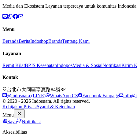
Media dan Ekosistem Layanan terpercaya untuk komunitas Indonesia 
Menu
Beranda
Berita
Indoshop
Brands
Tentang Kami
Layanan
Remit Kilat
BPJS Kesehatan
Indopos
Media & Sosial
Notifikasi
Kirim 
Kontak
台北市大同區寧夏路84號8F
@indosuara (LINE)
WhatsApp CS
Facebook Fanpage
info@i
© 2020 - 2026 Indosuara. All rights reserved.
Kebijakan Privasi
Syarat & Ketentuan
Menu
Saya
Notifikasi
Aksesibilitas