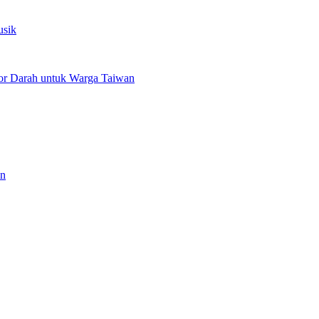
usik
or Darah untuk Warga Taiwan
an