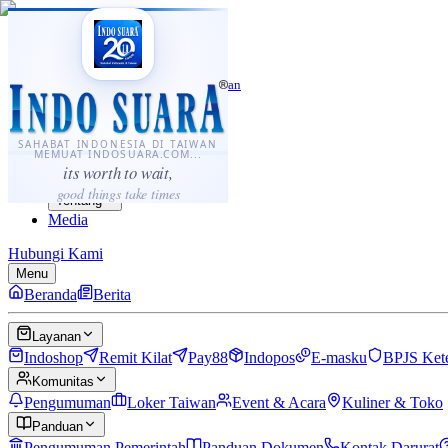
·
...
⌘K
ID
中文
Sahabat Indonesia di Taiwan
Berita
Layanan
SAHABAT INDONESIA DI TAIWAN
MEMUAT INDOSUARA.COM...
Komunitas
its worth to wait,
Panduan
good things take times
Tentang
Media
Hubungi Kami
Menu
Beranda
Berita
Layanan
Indoshop
Remit Kilat
Pay88
Indopos
E-masku
BPJS Ket
Komunitas
Pengumuman
Loker Taiwan
Event & Acara
Kuliner & Toko
Panduan
Pengumuman Pemerintah
Panduan Dokumen
Kontak Darurat