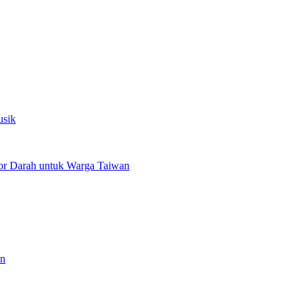
usik
or Darah untuk Warga Taiwan
an