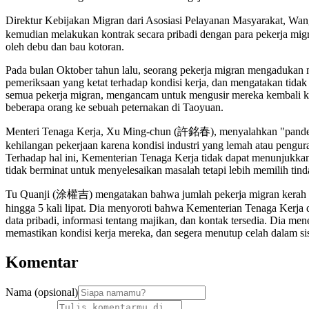
Direktur Kebijakan Migran dari Asosiasi Pelayanan Masyarakat, W
kemudian melakukan kontrak secara pribadi dengan para pekerja migran.
oleh debu dan bau kotoran.
Pada bulan Oktober tahun lalu, seorang pekerja migran mengadukan m
pemeriksaan yang ketat terhadap kondisi kerja, dan mengatakan tid
semua pekerja migran, mengancam untuk mengusir mereka kembali ke 
beberapa orang ke sebuah peternakan di Taoyuan.
Menteri Tenaga Kerja, Xu Ming-chun (許銘春), menyalahkan "pandemi"
kehilangan pekerjaan karena kondisi industri yang lemah atau pengur
Terhadap hal ini, Kementerian Tenaga Kerja tidak dapat menunjukka
tidak berminat untuk menyelesaikan masalah tetapi lebih memilih tin
Tu Quanji (涂權吉) mengatakan bahwa jumlah pekerja migran kerah puti
hingga 5 kali lipat. Dia menyoroti bahwa Kementerian Tenaga Kerja 
data pribadi, informasi tentang majikan, dan kontak tersedia. Dia 
memastikan kondisi kerja mereka, dan segera menutup celah dalam sis
Komentar
Nama (opsional)