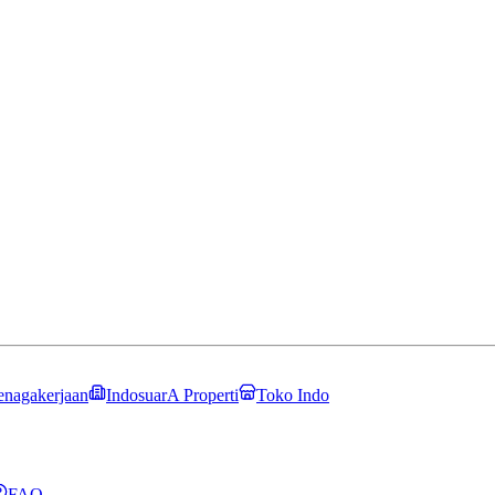
enagakerjaan
IndosuarA Properti
Toko Indo
FAQ