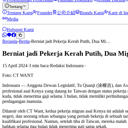
Tentang
Tentang Kami
Founder
公司介紹
Brands Kami
Karir di I
Media
Hubungi Kami
Beranda
›
Berita
›
Berniat jadi Pekerja Kerah Putih, Dua Mi…
Berniat jadi Pekerja Kerah Putih, Dua M
15 April 2024
·
3
min
baca
·
Redaksi Indosuara
·
·
Foto: CT WANT
Indosuara — Anggota Dewan Legislatif, Tu Quanji (涂權吉), dan Aso
profesional asal Kenya yang datang ke Taiwan dengan status pekerja 
kuda, tidak menerima gaji selama 3 bulan, tidak memiliki perlindungan
perdagangan manusia.
Dilansir oleh CT Want, kedua pekerja migran asal Kenya ini adalah 
negeri, dan seorang rekan sebangsa yang pernah bekerja di sebuah 
kualifikasi profesional. Namun, setelah tiba di Taiwan, mereka mala
bahkan selama tiga bulan tidak menerima gaji sama sekali.