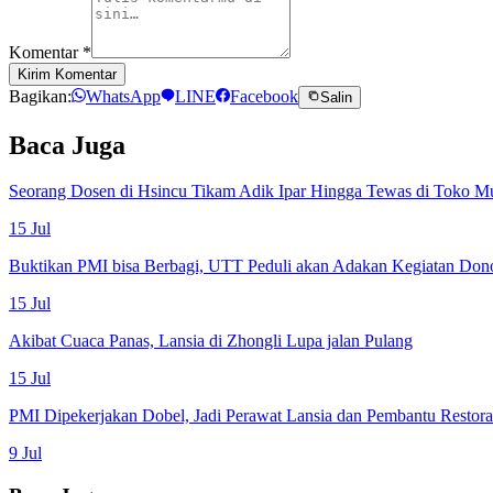
Komentar
*
Kirim Komentar
Bagikan:
WhatsApp
LINE
Facebook
Salin
Baca Juga
Seorang Dosen di Hsincu Tikam Adik Ipar Hingga Tewas di Toko M
15 Jul
Buktikan PMI bisa Berbagi, UTT Peduli akan Adakan Kegiatan Don
15 Jul
Akibat Cuaca Panas, Lansia di Zhongli Lupa jalan Pulang
15 Jul
PMI Dipekerjakan Dobel, Jadi Perawat Lansia dan Pembantu Restor
9 Jul