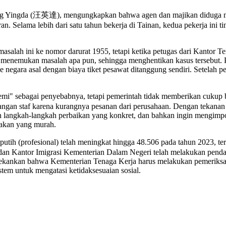
ang Yingda (汪英達), mengungkapkan bahwa agen dan majikan diduga me
 Selama lebih dari satu tahun bekerja di Tainan, kedua pekerja ini tin
asalah ini ke nomor darurat 1955, tetapi ketika petugas dari Kantor 
ak menemukan masalah apa pun, sehingga menghentikan kasus tersebut
negara asal dengan biaya tiket pesawat ditanggung sendiri. Setelah 
 sebagai penyebabnya, tetapi pemerintah tidak memberikan cukup ban
angan staf karena kurangnya pesanan dari perusahaan. Dengan tekanan 
n langkah-langkah perbaikan yang konkret, dan bahkan ingin mengimpo
dakan yang murah.
h (profesional) telah meningkat hingga 48.506 pada tahun 2023, ter
dan Kantor Imigrasi Kementerian Dalam Negeri telah melakukan pendat
menekankan bahwa Kementerian Tenaga Kerja harus melakukan pemeriksaa
tem untuk mengatasi ketidaksesuaian sosial.